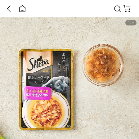
1
/
4