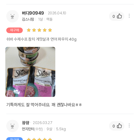
상품 필수 정보
버디90949
2026.04.10
0
쉬바 수제수프 참치 게맛살과 연어 파우치
김스니밍
1살
랙돌
품명 및 모델명
40g
재구매
법에 의한 인증,허가 등을
쉬바 수제수프 참치 게맛살과 연어 파우치 40g
상세페이지 참조
받았음을 확인할수 있는
경우 그에 대한 사항
제조국 또는 원산지
태국
PATAYA FOOD INDUSTRIES LTD./
제조자,수입품의 경우
수입자를 함께 표기
한국마즈(유)
AS책임자와 전화번호
어바웃펫//1644-9601
또는 소비자상담 관련
전화번호
기특하게도 잘 먹어주네요. 꽤 괜찮나바요ㅎㅎ
유통기한이 최소 2026.12.05이거나 그
이후인 상품이 출고됩니다.
유통기한
단, 상품명에 유통기한 명시된 경우, 해당
뀨뀨
2026.03.27
0
유통기한을 따릅니다.
먼지탄이
(수컷)
9살
5.5kg
첫구매