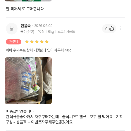
잘 먹어서 또 구매합니다
민윤숙
2026.06.09
0
뭉이
(수컷)
10살
6kg
스코티시폴드
재구매
쉬바 수제수프 참치 게맛살과 연어 파우치 40g
배송잘받았습니다

간식류를좋아해서 자주구매하는데~ 습싴..츄르 캔류~ 모두 잘 먹어요~ 기획 
구성~ 샘플팩 ~ 이벤트자주해주면좋겠어요