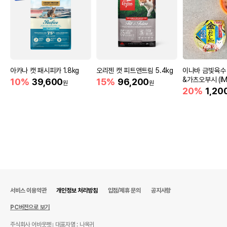
아카나 캣 패시피카 1.8kg
오리젠 캣 피트앤트림 5.4kg
이나바 금빛육수
&가츠오부시 (IM
10%
39,600
15%
96,200
원
원
20%
1,20
서비스 이용약관
개인정보 처리방침
입점/제휴 문의
공지사항
PC버전으로 보기
주식회사 어바웃펫
대표자명 : 나옥귀