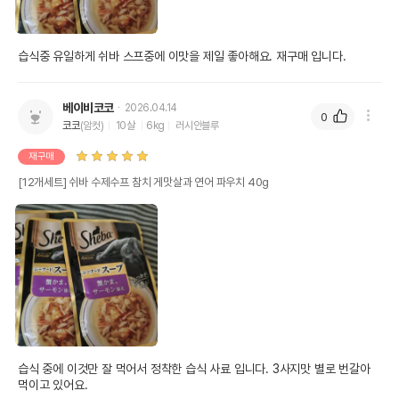
습식중 유일하게 쉬바 스프중에 이맛을 제일 좋아해요. 재구매 입니다.
베이비코코
2026.04.14
0
코코
(암컷)
10살
6kg
러시안블루
재구매
[12개세트] 쉬바 수제수프 참치 게맛살과 연어 파우치 40g
습식 중에 이것만 잘 먹어서 정착한 습식 사료 입니다. 3사지맛 별로 번갈아 
먹이고 있어요.