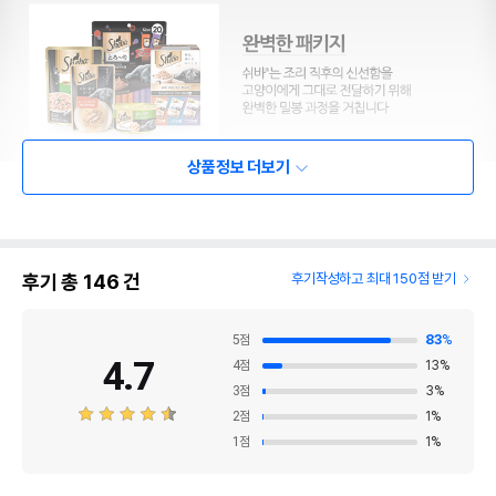
상품정보 더보기
후기 총
146
건
후기작성하고 최대 150점 받기
5
점
83
%
4.7
4
점
13
%
3
점
3
%
2
점
1
%
1
점
1
%