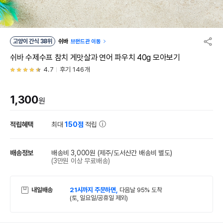
고양이 간식 38위
쉬바
브랜드관 이동
쉬바 수제수프 참치 게맛살과 연어 파우치 40g 모아보기
4.7
후기 146개
1,300
원
적립혜택
최대
150점
적립
배송정보
배송비 3,000원
(제주/도서산간 배송비 별도)
(3만원 이상 무료배송)
내일배송
21시까지 주문하면,
다음날 95% 도착
(토, 일요일/공휴일 제외)