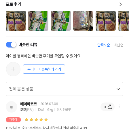
포토 후기
비슷한 리뷰
만족도순
최신순
아이를 등록하면 비슷한 후기를 확인할 수 있어요.
우리 아이 등록하러 가기
베이비코코
2026.07.06
0
코코
(암컷)
10살
6kg
러시안블루
재구매
[12개세트] 쉬바 수제수프 참치 게맛살과 연어 파우치 40g