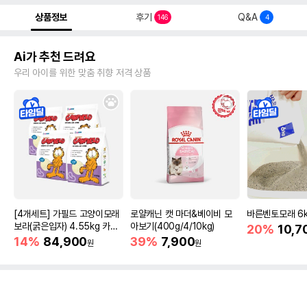
상품정보
후기
Q&A
146
4
Ai가 추천 드려요
우리 아이를 위한 맞춤 취향 저격 상품
[4개세트] 가필드 고양이모래
로얄캐닌 캣 마더&베이비 모
바른벤토모래 6
보라(굵은입자) 4.55kg 카사
아보기(400g/4/10kg)
20%
10,7
바모래
14%
84,900
39%
7,900
원
원