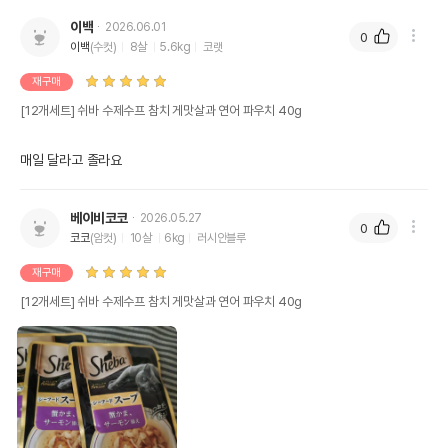
이백
2026.06.01
0
이백
(수컷)
8살
5.6kg
코랫
재구매
[12개세트] 쉬바 수제수프 참치 게맛살과 연어 파우치 40g
매일 달라고 졸라요 
베이비코코
2026.05.27
0
코코
(암컷)
10살
6kg
러시안블루
재구매
[12개세트] 쉬바 수제수프 참치 게맛살과 연어 파우치 40g