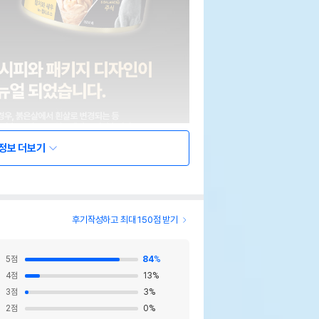
정보 더보기
후기작성하고 최대 150점 받기
5
점
84
%
4
점
13
%
3
점
3
%
2
점
0
%