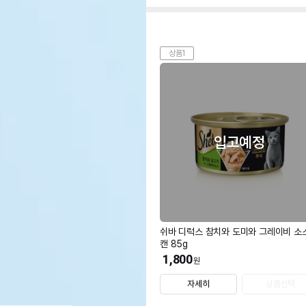
상품1
입고예정
쉬바 디럭스 참치와 도미와 그레이비 소
캔 85g
1,800
원
자세히
상품선택