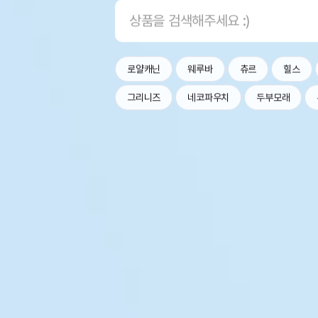
로얄캐닌
웨루바
츄르
힐스
그리니즈
네코파우치
두부모래