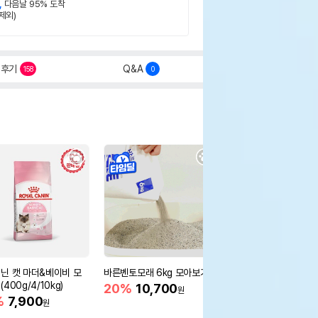
,
다음날 95% 도착
제외)
후기
Q&A
158
0
닌 캣 마더&베이비 모
바른벤토모래 6kg 모아보기
로얄캐닌 캣 인도어 4k
400g/4/10kg)
새 감소
20%
10,700
원
%
7,900
16%
55,000
원
원