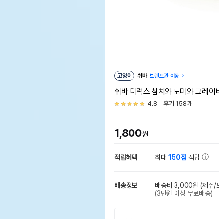
고양이
쉬바
브랜드관 이동
쉬바 디럭스 참치와 도미와 그레이비
4.8
후기 158개
1,800
원
적립혜택
최대
150점
적립
배송정보
배송비 3,000원
(제주/
(3만원 이상 무료배송)