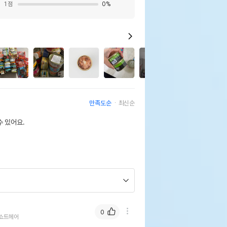
1
점
0
%
9
만족도순
최신순
 있어요.
0
쇼트헤어