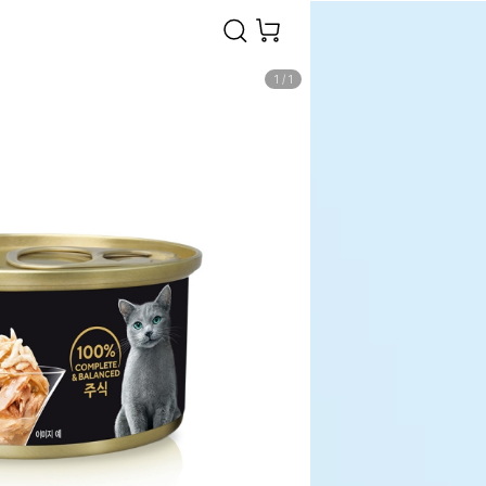
1
/
1