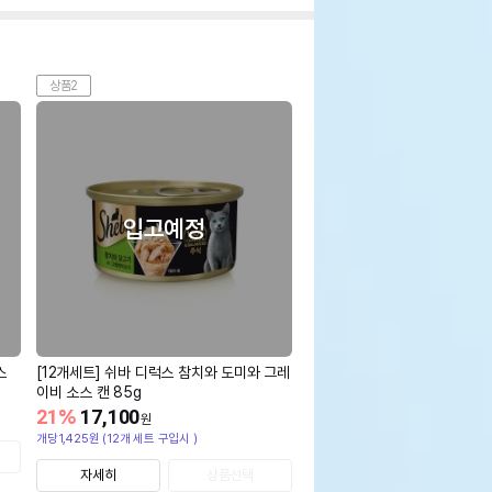
상품2
입고예정
스
[12개세트] 쉬바 디럭스 참치와 도미와 그레
이비 소스 캔 85g
21
%
17,100
원
개당1,425원 (12개 세트 구입시 )
자세히
상품선택