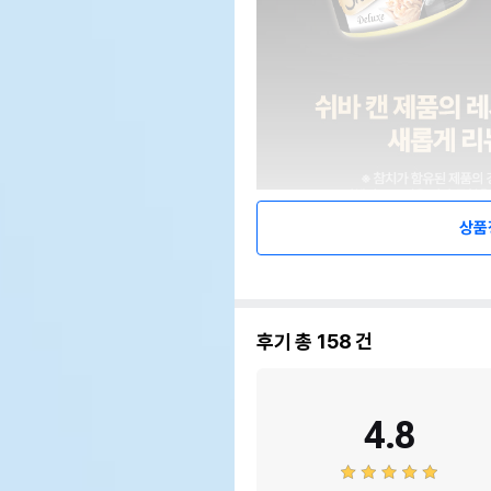
상품
후기 총
158
건
4.8