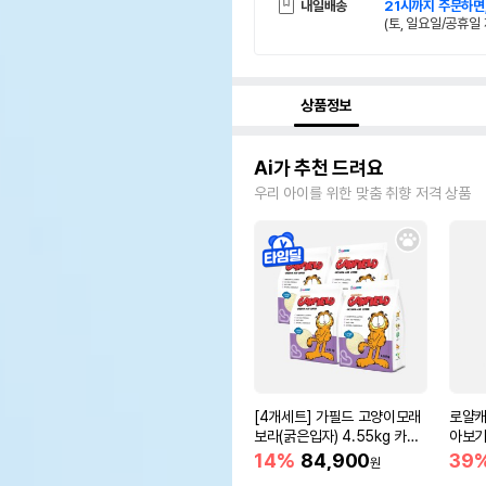
내일배송
21시까지 주문하면
(토, 일요일/공휴일 
상품정보
Ai가 추천 드려요
우리 아이를 위한 맞춤 취향 저격 상품
[4개세트] 가필드 고양이모래
로얄캐
보라(굵은입자) 4.55kg 카사
아보기(
바모래
14%
84,900
39
원