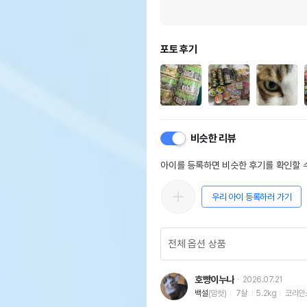
포토 후기
비슷한 리뷰
아이를 등록하면 비슷한 후기를 확인할 수
우리 아이 등록하러 가기
호빵이누나
2026.07.21
백설
(암컷)
7살
5.2kg
코리안