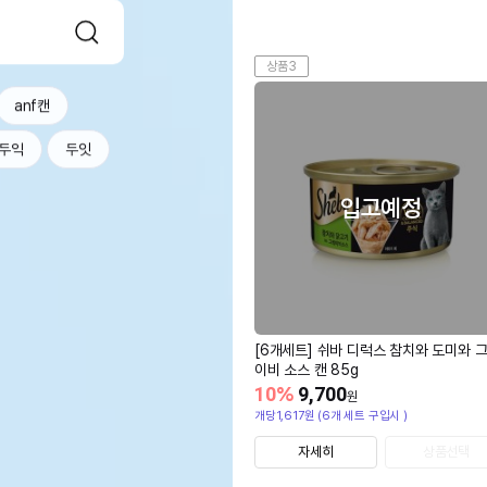
상품3
anf캔
두익
두잇
입고예정
[6개세트] 쉬바 디럭스 참치와 도미와 
이비 소스 캔 85g
10
%
9,700
원
개당1,617원 (6개 세트 구입시 )
자세히
상품선택