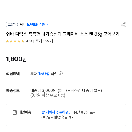
고양이
쉬바
브랜드관 이동
쉬바 디럭스 촉촉한 닭가슴살과 그레이비 소스 캔 85g 모아보기
4.8
후기 159개
1,800
원
적립혜택
최대
150점
적립
배송정보
배송비 3,000원
(제주/도서산간 배송비 별도)
(3만원 이상 무료배송)
내일배송
21시까지 주문하면,
다음날 95% 도착
(토, 일요일/공휴일 제외)