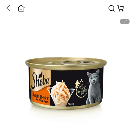
1
/
1