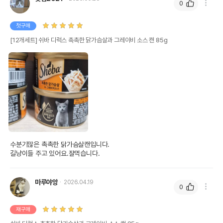
0
첫구매
[12개세트] 쉬바 디럭스 촉촉한 닭가슴살과 그레이비 소스 캔 85g
수분기많은 촉촉한 닭가슴살캔입니다.

길냥이들 주고 있어요.잘먹습니다.
마루야앙
2026.04.19
0
재구매