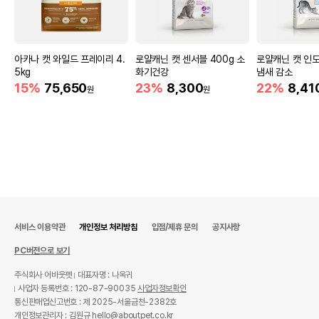
아카나 캣 와일드 프레이리 4.
로얄캐닌 캣 센서블 400g 소
로얄캐닌 캣 인도
5kg
화기건강
냄새 감소
15%
75,650
23%
8,300
22%
8,41
원
원
서비스 이용약관
개인정보 처리방침
입점/제휴 문의
공지사항
PC버전으로 보기
주식회사 어바웃펫
대표자명 : 나옥귀
사업자 등록번호 : 120-87-90035
사업자정보확인
통신판매업신고번호 : 제 2025-서울금천-2382호
개인정보관리자 : 김원규 hello@aboutpet.co.kr