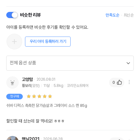
비슷한 리뷰
만족도순
최신순
아이를 등록하면 비슷한 후기를 확인할 수 있어요.
우리 아이 등록하러 가기
고양맘
2026.08.01
0
황보리
(암컷)
11살
5.8kg
코리안쇼트헤어
첫구매
쉬바 디럭스 촉촉한 닭가슴살과 그레이비 소스 캔 85g
할인할 때 샀는데 잘 먹네요! ㅎㅎㅎ 
햇님2021
2026.06.28