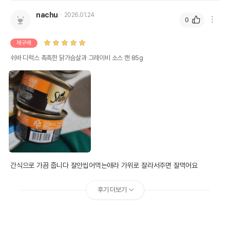
nachu
2026.01.24
0
재구매
쉬바 디럭스 촉촉한 닭가슴살과 그레이비 소스 캔 85g
간식으로 가끔 줍니다 잘안씹어먹는애라 가위로 잘라서주면 잘먹어요
후기 더보기