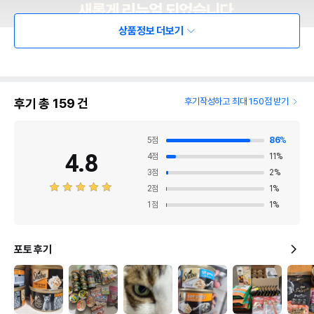
상품정보 더보기
후기 총
159
건
후기작성하고 최대 150점 받기
5
점
86
%
4.8
4
점
11
%
3
점
2
%
2
점
1
%
1
점
1
%
포토 후기