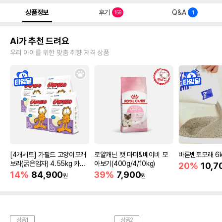
상품정보
후기
Q&A
159
1
Ai가 추천 드려요
우리 아이를 위한 맞춤 취향 저격 상품
[4개세트] 가필드 고양이모래
로얄캐닌 캣 마더&베이비 모
바른벤토모래 6
보라(굵은입자) 4.55kg 카사
아보기(400g/4/10kg)
20%
10,7
바모래
14%
84,900
39%
7,900
원
원
상품1
상품2