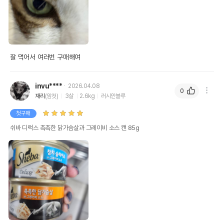
잘 먹어서 여러번 구매해여
invu****
2026.04.08
0
재리
(암컷)
3살
2.6kg
러시안블루
첫구매
쉬바 디럭스 촉촉한 닭가슴살과 그레이비 소스 캔 85g