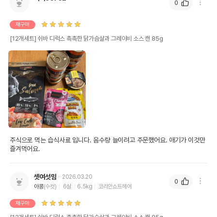
0
재구매
[12개세트] 쉬바 디럭스 촉촉한 닭가슴살과 그레이비 소스 캔 85g
주식으로 먹는 습식사료 입니다. 음수량 늘이려고 주문했어요. 애기가 이것만 
즐겨먹어요.
셋여섯맘
2026.03.20
0
아콩
(수컷)
6살
6.5kg
코리안쇼트헤어
재구매