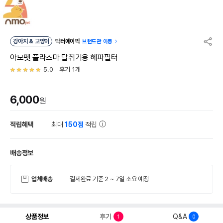
강아지 & 고양이
닥터에이픽
브랜드관 이동
아모펫 플라즈마 탈취기용 헤파필터
5.0
후기 1개
6,000
원
적립혜택
최대
150점
적립
배송정보
업체배송
결제완료 기준 2 ~ 7일 소요 예정
상품정보
후기
Q&A
1
0