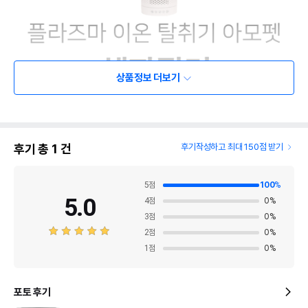
상품정보 더보기
후기 총
1
건
후기작성하고 최대 150점 받기
5
점
100
%
5.0
4
점
0
%
3
점
0
%
2
점
0
%
1
점
0
%
포토 후기