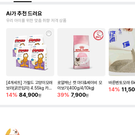
Ai가 추천 드려요
우리 아이를 위한 맞춤 취향 저격 상품
[4개세트] 가필드 고양이모래
로얄캐닌 캣 마더&베이비 모
바른벤토모래 6
보라(굵은입자) 4.55kg 카사
아보기(400g/4/10kg)
14%
11,5
바모래
14%
84,900
39%
7,900
원
원