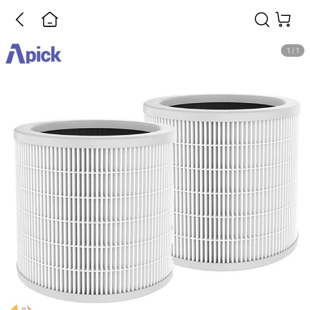
1
/
1