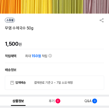
소동물
무염 수제국수 50g
1,500
원
적립혜택
최대
150점
적립
배송정보
업체배송
결제완료 기준 2 ~ 7일 소요 예정
상품정보
후기
Q&A
0
0