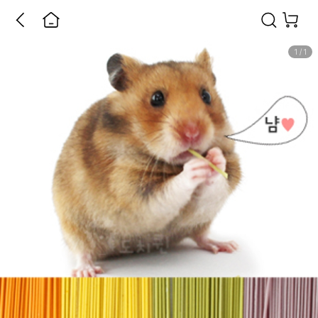
1
/
1