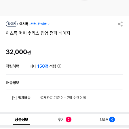
강아지
이츠독
브랜드관 이동
이츠독 머피 후리스 집업 점퍼 베이지
32,000
원
적립혜택
최대
150점
적립
배송정보
업체배송
결제완료 기준 2 ~ 7일 소요 예정
상품정보
후기
Q&A
0
0