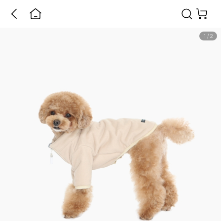
1
/
2