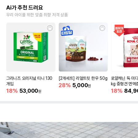
Ai가 추천 드려요
우리 아이를 위한 맞춤 취향 저격 상품
그리니즈 오리지널 티니 130
[2개세트] 리얼트릿 한우 50g
로얄캐닌 독 미디
개입
kg 중형견 면역
28%
5,000
원
18%
53,000
18%
84,9
원