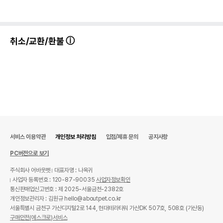
취소/교환/환불
서비스 이용약관
개인정보 처리방침
입점/제휴 문의
공지사항
PC버전으로 보기
주식회사 어바웃펫
대표자명 : 나옥귀
사업자 등록번호 : 120-87-90035
사업자정보확인
통신판매업신고번호 : 제 2025-서울금천-2382호
개인정보관리자 : 김원규 hello@aboutpet.co.kr
서울특별시 금천구 가산디지털2로 144, 현대테라타워 가산DK 507호, 508호 (가산동)
구매안전(에스크로)서비스