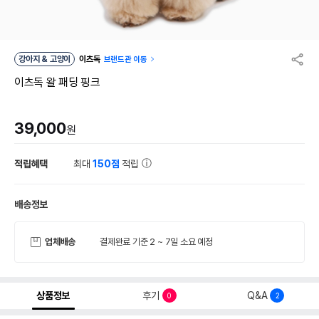
강아지 & 고양이
이츠독
브랜드관 이동
이츠독 왈 패딩 핑크
39,000
원
적립혜택
최대
150점
적립
배송정보
업체배송
결제완료 기준 2 ~ 7일 소요 예정
상품정보
후기
Q&A
0
2