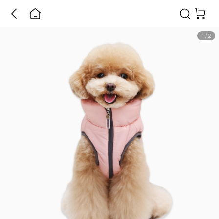
1
/
2