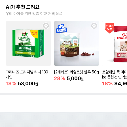
Ai가 추천 드려요
우리 아이를 위한 맞춤 취향 저격 상품
그리니즈 오리지널 티니 130
[2개세트] 리얼트릿 한우 50g
로얄캐닌 독 미디
개입
kg 중형견 면역
28%
5,000
원
18%
53,000
18%
84,9
원