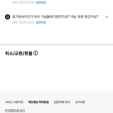
바카
2021.11.04
답변완료
표기된사이즈가 아이 가슴둘레기준인가요? 아님 옷운 잰건가요?
바카
2021.11.03
답변완료
취소/교환/환불
서비스 이용약관
개인정보 처리방침
입점/제휴 문의
공지사항
PC버전으로 보기