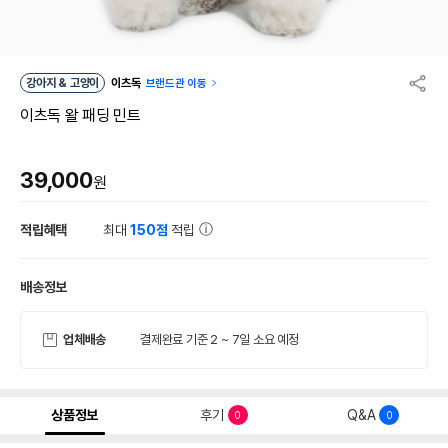
강아지 & 고양이
이츠독
브랜드관 이동
이츠독 왈 패딩 민트
39,000
원
적립혜택
최대
150점
적립
배송정보
업체배송
결제완료 기준 2 ~ 7일 소요 예정
상품정보
후기
Q&A
0
0