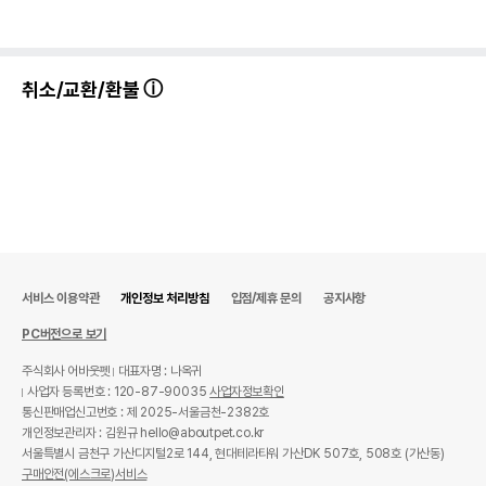
취소/교환/환불
서비스 이용약관
개인정보 처리방침
입점/제휴 문의
공지사항
PC버전으로 보기
주식회사 어바웃펫
대표자명 : 나옥귀
사업자 등록번호 : 120-87-90035
사업자정보확인
통신판매업신고번호 : 제 2025-서울금천-2382호
개인정보관리자 : 김원규 hello@aboutpet.co.kr
서울특별시 금천구 가산디지털2로 144, 현대테라타워 가산DK 507호, 508호 (가산동)
구매안전(에스크로)서비스