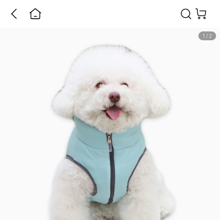
1
/
2