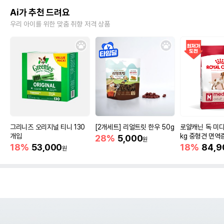
Ai가 추천 드려요
우리 아이를 위한 맞춤 취향 저격 상품
그리니즈 오리지널 티니 130
[2개세트] 리얼트릿 한우 50g
로얄캐닌 독 미디
개입
kg 중형견 면역
28%
5,000
원
18%
53,000
18%
84,9
원