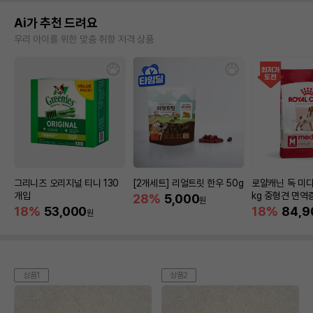
Ai가 추천 드려요
우리 아이를 위한 맞춤 취향 저격 상품
그리니즈 오리지널 티니 130
[2개세트] 리얼트릿 한우 50g
로얄캐닌 독 미디
개입
kg 중형견 면역
28%
5,000
원
18%
53,000
18%
84,9
원
상품1
상품2