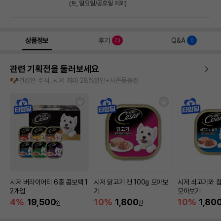
(토, 일요일/공휴일 제외)
상품정보
후기
Q&A
73
0
관련 기획전을 둘러보세요
🐶건강한 주식, 시저 최대 28%할인+사은품증정
시저 버라이어티 6종 콤보팩 1
시저 닭고기 캔 100g 모아보
시저 쇠고기와 참
2개입
기
모아보기
4%
19,500
10%
1,800
10%
1,80
원
원