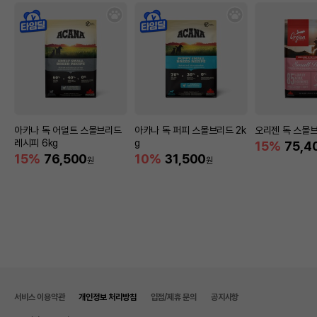
아카나 독 어덜트 스몰브리드
아카나 독 퍼피 스몰브리드 2k
오리젠 독 스몰브
레시피 6kg
g
15%
75,4
15%
76,500
10%
31,500
원
원
서비스 이용약관
개인정보 처리방침
입점/제휴 문의
공지사항