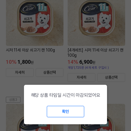
시저 11세 이상 쇠고기 캔 100g
[4개세트] 시저 11세 이상 쇠고기 캔
100g
10
%
1,800
14
%
6,900
원
원
개당1,725원 (4개 세트 구입시 )
자세히
상품선택
자세히
상품선택
해당 상품 타임딜 시간이 마감되었어요
상품3
상품4
확인