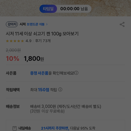
타임딜
00:00:00
남음
강아지
시저
브랜드관 이동
시저 11세 이상 쇠고기 캔 100g 모아보기
4.9
후기 73개
2,000원
10%
1,800
원
사은품
증정 사은품
을 확인해보세요!
적립혜택
최대
150점
적립
배송정보
배송비 3,000원
(제주/도서산간 배송비 별도)
(3만원 이상 무료배송)
내일배송
21시까지 주문하면,
다음날 95% 도착