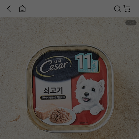
1
/
4