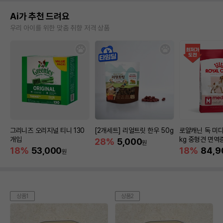
Ai가 추천 드려요
우리 아이를 위한 맞춤 취향 저격 상품
그리니즈 오리지널 티니 130
[2개세트] 리얼트릿 한우 50g
로얄캐닌 독 미디
개입
kg 중형견 면역
28%
5,000
원
18%
53,000
18%
84,9
원
상품1
상품2