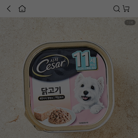
1
/
4