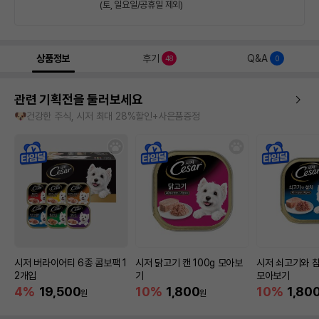
(토, 일요일/공휴일 제외)
상품정보
후기
Q&A
48
0
관련 기획전을 둘러보세요
🐶건강한 주식, 시저 최대 28%할인+사은품증정
시저 버라이어티 6종 콤보팩 1
시저 닭고기 캔 100g 모아보
시저 쇠고기와 참
2개입
기
모아보기
4%
19,500
10%
1,800
10%
1,80
원
원