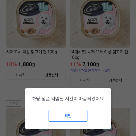
시저 11세 이상 닭고기 캔 100g
[4개세트] 시저 11세 이상 닭고기 캔
100g
10
%
1,800
11
%
7,100
원
원
개당1,775원 (4개 세트 구입시 )
자세히
상품선택
자세히
상품선택
해당 상품 타임딜 시간이 마감되었어요
상품3
상품4
확인