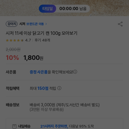
타임딜
00:00:00
남음
강아지
시저
브랜드관 이동
시저 11세 이상 닭고기 캔 100g 모아보기
4.7
후기 48개
2,000원
10%
1,800
원
사은품
증정 사은품
을 확인해보세요!
적립혜택
최대
150점
적립
배송정보
배송비 3,000원
(제주/도서산간 배송비 별도)
(3만원 이상 무료배송)
내일배송
21시까지 주문하면,
다음날 95% 도착