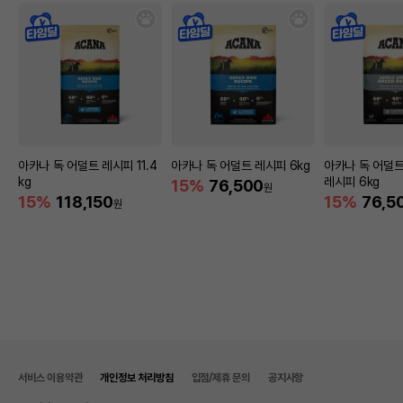
아카나 독 어덜트 레시피 11.4
아카나 독 어덜트 레시피 6kg
아카나 독 어덜
kg
레시피 6kg
15%
76,500
원
15%
118,150
15%
76,5
원
서비스 이용약관
개인정보 처리방침
입점/제휴 문의
공지사항