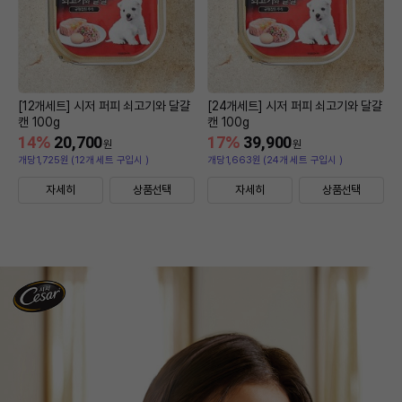
[12개세트] 시저 퍼피 쇠고기와 달걀
[24개세트] 시저 퍼피 쇠고기와 달걀
캔 100g
캔 100g
14
%
20,700
17
%
39,900
원
원
개당1,725원 (12개 세트 구입시 )
개당1,663원 (24개 세트 구입시 )
자세히
상품선택
자세히
상품선택