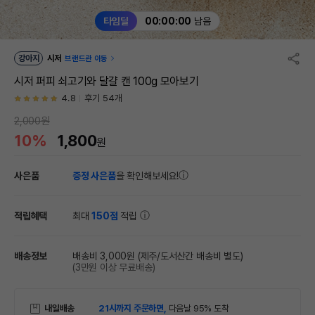
타임딜
00:00:00
남음
강아지
시저
브랜드관 이동
시저 퍼피 쇠고기와 달걀 캔 100g 모아보기
4.8
후기 54개
2,000원
10%
1,800
원
사은품
증정 사은품
을 확인해보세요!
적립혜택
최대
150점
적립
배송정보
배송비 3,000원
(제주/도서산간 배송비 별도)
(3만원 이상 무료배송)
내일배송
21시까지 주문하면,
다음날 95% 도착