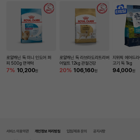
로얄캐닌 독 미니 인도어 퍼
로얄캐닌 독 라브라도리트리버
지위픽 에어드라
피 500g 면역력
어덜트 12kg 관절건강
고기 독 1kg
7%
10,200
20%
106,160
94,000
원
원
원
서비스 이용약관
개인정보 처리방침
입점/제휴 문의
공지사항