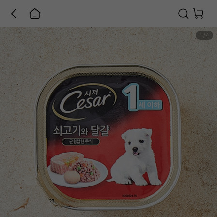
1
/
4