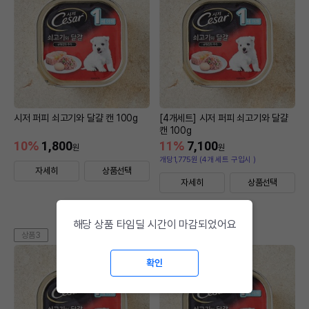
시저 퍼피 쇠고기와 달걀 캔 100g
[4개세트] 시저 퍼피 쇠고기와 달걀
캔 100g
10
%
1,800
11
%
7,100
원
원
개당1,775원 (4개 세트 구입시 )
자세히
상품선택
자세히
상품선택
해당 상품 타임딜 시간이 마감되었어요
상품3
상품4
확인