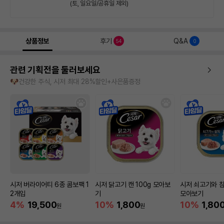
(토, 일요일/공휴일 제외)
상품정보
후기
Q&A
54
0
관련 기획전을 둘러보세요
🐶건강한 주식, 시저 최대 28%할인+사은품증정
시저 버라이어티 6종 콤보팩 1
시저 닭고기 캔 100g 모아보
시저 쇠고기와 참
2개입
기
모아보기
4%
19,500
10%
1,800
10%
1,80
원
원