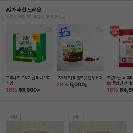
Ai가 추천 드려요
우리 아이를 위한 맞춤 취향 저격 상품
그리니즈 오리지널 티니 130
[2개세트] 리얼트릿 한우 50g
로얄캐닌 독 미디
개입
kg 중형견 면역
28%
5,000
원
18%
53,000
18%
84,9
원
상품1
상품2