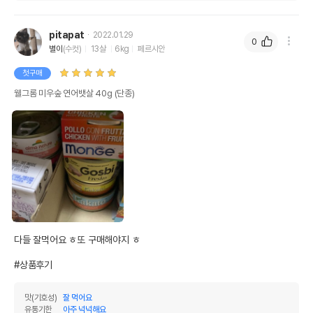
pitapat
2022.01.29
0
별이
(수컷)
13살
6kg
페르시안
첫구매
웰그롬 미우숲 연어뱃살 40g (단종)
다들 잘먹어요 ㅎ또 구매해야지 ㅎ

#상품후기
맛(기호성)
잘 먹어요
유통기한
아주 넉넉해요