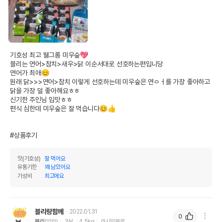
기호성 최고 웰그롬 미우숲💖

블리는 연어>참치>새우>닭 이순서대로 선호하는편입니당

연어가 최애😊

원래 닭>>>연어>참치 이렇게 선호하는데 미우숲은 연ㅇㅓ를 가장 좋아하고 
닭을 가장 덜 좋아해요ㅎㅎ

신기한 주인님 입맛ㅎㅎ

편식 심한데 미우숲은 잘 먹습니다😊👍

#상품후기
맛(기호성)
잘 먹어요
유통기한
꽤 남았어요
가성비
최고에요
블리랑함께
2022.01.31
0
블리
(암컷)
3살
4.5kg
러시안블루