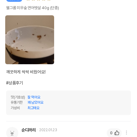
웰그롬 미우숲 연어뱃살 40g (단종)
깨끗하게 싹싹 비웠어요!

#상품후기
맛(기호성)
잘 먹어요
유통기한
꽤 남았어요
가성비
최고에요
순디까리
2022.01.23
0