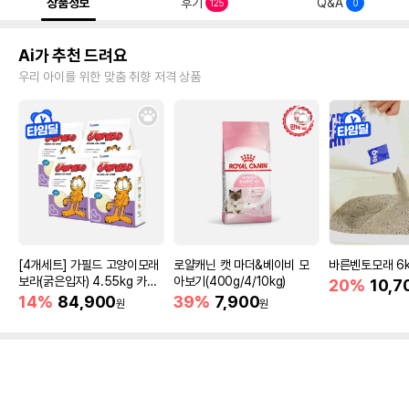
상품정보
후기
Q&A
125
0
Ai가 추천 드려요
우리 아이를 위한 맞춤 취향 저격 상품
[4개세트] 가필드 고양이모래
로얄캐닌 캣 마더&베이비 모
바른벤토모래 6
보라(굵은입자) 4.55kg 카사
아보기(400g/4/10kg)
20%
10,7
바모래
14%
84,900
39%
7,900
원
원