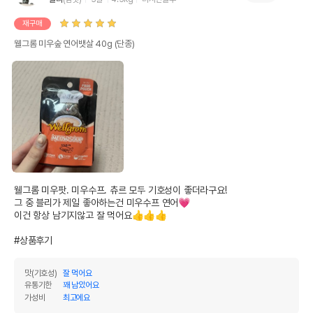
재구매
웰그롬 미우숲 연어뱃살 40g (단종)
웰그롬 미우팟. 미우수프. 츄르 모두 기호성이 좋더라구요!

그 중 블리가 제일 좋아하는건 미우수프 연어💗

이건 항상 남기지않고 잘 먹어요👍👍👍

#상품후기
맛(기호성)
잘 먹어요
유통기한
꽤 남았어요
가성비
최고에요