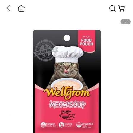
1
/
1