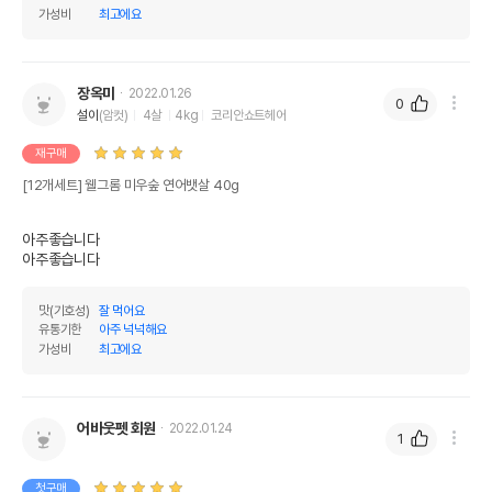
가성비
최고에요
장옥미
2022.01.26
0
설이
(암컷)
4살
4kg
코리안쇼트헤어
재구매
[12개세트] 웰그롬 미우숲 연어뱃살 40g
아주좋습니다

아주좋습니다
맛(기호성)
잘 먹어요
유통기한
아주 넉넉해요
가성비
최고에요
어바웃펫 회원
2022.01.24
1
첫구매