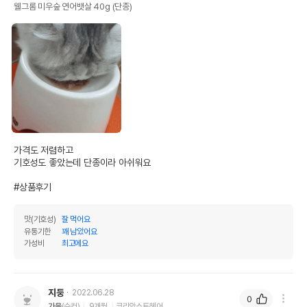
웰그롬 미우숲 연어뱃살 40g (단종)
가격도 저렴하고 

기호성도 좋았는데 단종이라 아쉬워요

#상품후기
맛(기호성)
잘 먹어요
유통기한
꽤 남았어요
가성비
최고에요
지둥
2022.06.28
0
가을
(수컷)
9개월
코리안쇼트헤어