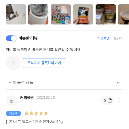
비슷한 리뷰
만족도순
최신순
아이를 등록하면 비슷한 후기를 확인할 수 있어요.
우리 아이 등록하러 가기
커피정원
2023.02.03
0
첫구매
[12개세트] 웰그롬 미우숲 연어뱃살 40g