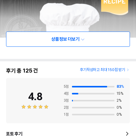
상품정보 더보기
후기 총
125
건
후기작성하고 최대 150점 받기
5
점
83
%
4.8
4
점
15
%
3
점
2
%
2
점
0
%
1
점
0
%
포토 후기