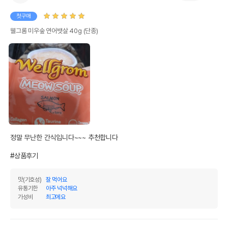
첫구매
웰그롬 미우숲 연어뱃살 40g (단종)
정말 무난한 간식입니다~~~ 추천합니다

#상품후기
맛(기호성)
잘 먹어요
유통기한
아주 넉넉해요
가성비
최고에요