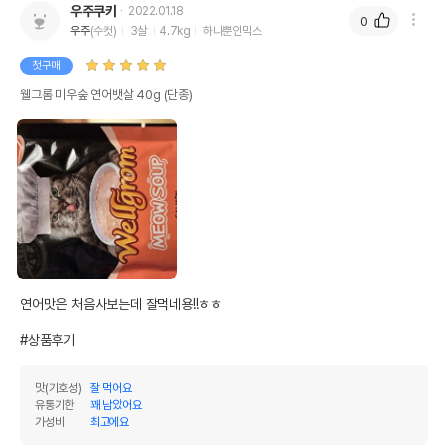
우주쿠키
2022.01.18
0
우주
(수컷)
3살
4.7kg
하나뿐인믹스
첫구매
웰그롬 미우숲 연어뱃살 40g (단종)
연어맛은 처음사보는데 잘먹네용!!ㅎㅎ

#상품후기
맛(기호성)
잘 먹어요
유통기한
꽤 남았어요
가성비
최고에요