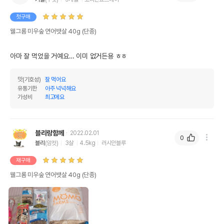
첫구매
웰그롬 미우숲 연어뱃살 40g (단종)
아마 잘 먹었을 거예요… 이미 없거든용 ㅎㅎ
맛(기호성)
잘 먹어요
유통기한
아주 넉넉해요
가성비
최고에요
블리랑함께
2022.02.01
0
블리
(암컷)
3살
4.5kg
러시안블루
재구매
웰그롬 미우숲 연어뱃살 40g (단종)