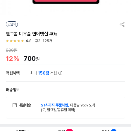
고양이
웰그롬 미우숲 연어뱃살 40g
4.8
후기 125개
800원
12%
700
원
적립혜택
최대
150점
적립
배송정보
내일배송
21시까지 주문하면,
다음날 95% 도착
(토, 일요일/공휴일 제외)