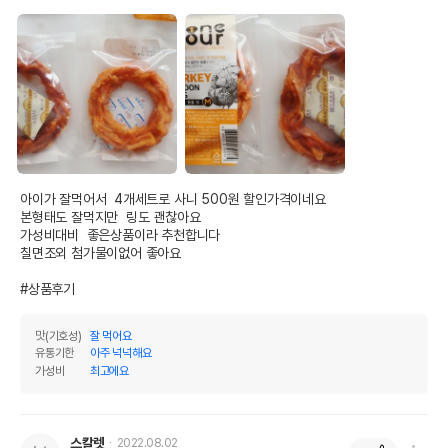
아이가 잘먹어서  4개세트로 사니 500원 할인가격이네요

본형태도 잘먹지만  링도 괜찮아요

가성비대비  좋은상품이라 추천합니다

칠면조외 첨가물이없어 좋아요

#상품후기
맛(기호성)
잘 먹어요
유통기한
아주 넉넉해요
가성비
최고에요
스칼렛
2022.08.02