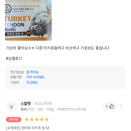
가성비 좋아요ㅎㅎ 다른 터키츄들하고 비슷하고 기호성도 좋습니다

#상품후기
맛(기호성)
잘 먹어요
유통기한
아주 넉넉해요
가성비
최고에요
스칼렛
2022.08.05
1
포비
(수컷)
2살
13kg
아메리칸코카스파니엘
재구매
[4개세트] 원아워 터키츄 링 M