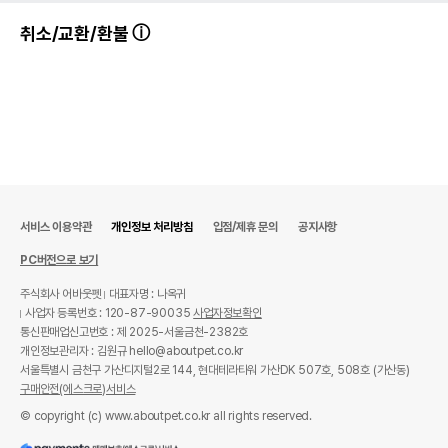
취소/교환/환불
서비스 이용약관
개인정보 처리방침
입점/제휴 문의
공지사항
PC버전으로 보기
주식회사 어바웃펫
대표자명 : 나옥귀
사업자 등록번호 : 120-87-90035
사업자정보확인
통신판매업신고번호 : 제 2025-서울금천-2382호
개인정보관리자 : 김원규 hello@aboutpet.co.kr
서울특별시 금천구 가산디지털2로 144, 현대테라타워 가산DK 507호, 508호 (가산동)
구매안전(에스크로)서비스
상품 필수 정보
© copyright (c) www.aboutpet.co.kr all rights reserved.
품명 및 모델명
원아워 터키츄 링 M