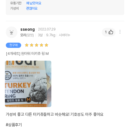
유통기한
꽤 남았어요
가성비
괜찮아요
sseong
2022.07.29
1
모리
(암컷)
3살
9.7kg
시바이누
첫구매
[4개세트] 원아워 터키츄 링 M
가성비 좋고 다른 터키츄들하고 비슷해요! 기호성도 아주 좋아요

#상품후기