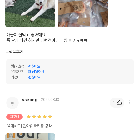
애들이 잘먹고 좋아해요

좀 오래 먹긴 하지만 대형견이라 금방 이예요ㅋㅋ

#상품후기
맛(기호성)
괜찮아요
유통기한
꽤 남았어요
가성비
괜찮아요
sseong
2022.08.10
1
재구매
[4개세트] 원아워 터키츄 링 M