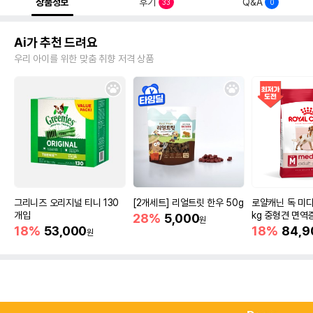
상품정보
후기
Q&A
33
0
Ai가 추천 드려요
우리 아이를 위한 맞춤 취향 저격 상품
그리니즈 오리지널 티니 130
[2개세트] 리얼트릿 한우 50g
로얄캐닌 독 미디
개입
kg 중형견 면역
28%
5,000
원
18%
53,000
18%
84,9
원