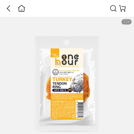
1
/
1