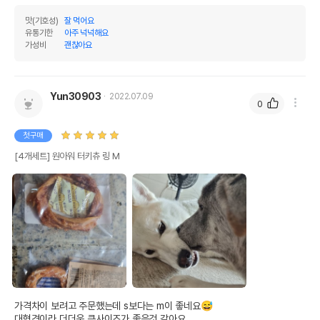
맛(기호성)
잘 먹어요
유통기한
아주 넉넉해요
가성비
괜찮아요
Yun30903
2022.07.09
0
첫구매
[4개세트] 원아워 터키츄 링 M
가격차이 보려고 주문했는데 s보다는 m이 좋네요😅

대형견이라 더더욱 큰사이즈가 좋은것 같아요
