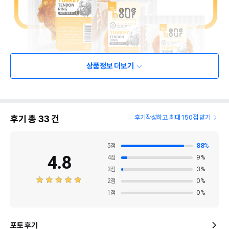
상품정보 더보기
후기 총
33
건
후기작성하고 최대 150점 받기
5
점
88
%
4.8
4
점
9
%
3
점
3
%
2
점
0
%
1
점
0
%
포토 후기