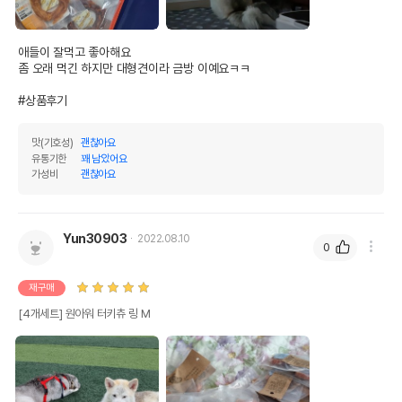
애들이 잘먹고 좋아해요

좀 오래 먹긴 하지만 대형견이라 금방 이예요ㅋㅋ

#상품후기
맛(기호성)
괜찮아요
유통기한
꽤 남았어요
가성비
괜찮아요
Yun30903
2022.08.10
0
재구매
[4개세트] 원아워 터키츄 링 M