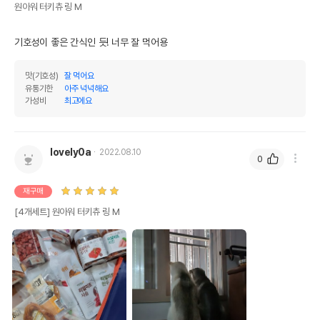
원아워 터키츄 링 M
기호성이 좋은 간식인 듯! 너무 잘 먹어용
맛(기호성)
잘 먹어요
유통기한
아주 넉넉해요
가성비
최고에요
lovely0a
2022.08.10
0
재구매
[4개세트] 원아워 터키츄 링 M