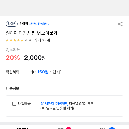
강아지
원아워
브랜드관 이동
원아워 터키츄 링 M 모아보기
4.8
후기 33개
2,500원
20%
2,000
원
적립혜택
최대
150점
적립
배송정보
내일배송
21시까지 주문하면,
다음날 95% 도착
(토, 일요일/공휴일 제외)