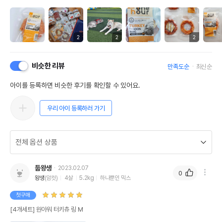
2
2
2
비슷한 리뷰
만족도순
최신순
아이를 등록하면 비슷한 후기를 확인할 수 있어요.
우리 아이 등록하러 가기
둡왕생
2023.02.07
0
왕생
(암컷)
4살
5.2kg
하나뿐인 믹스
첫구매
[4개세트] 원아워 터키츄 링 M