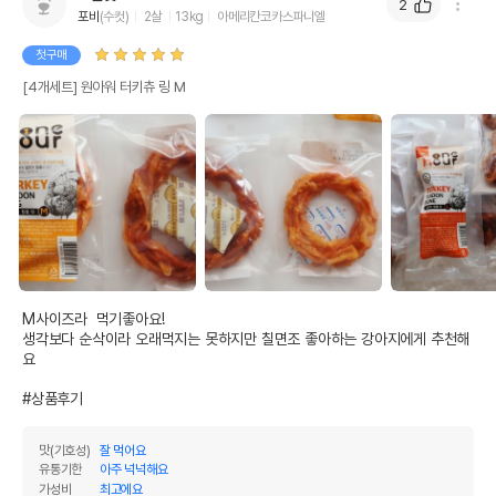
2
포비
(수컷)
2살
13kg
아메리칸코카스파니엘
첫구매
[4개세트] 원아워 터키츄 링 M
M사이즈라  먹기좋아요!  

생각보다 순삭이라 오래먹지는 못하지만 칠면조 좋아하는 강아지에게 추천해
요 

#상품후기
맛(기호성)
잘 먹어요
유통기한
아주 넉넉해요
가성비
최고에요