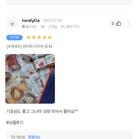
lovely0a
2022.07.29
0
쥬니
(수컷)
1살
27kg
하나뿐인 믹스
첫구매
[4개세트] 원아워 터키츄 링 M
기호성도 좋고 그나마 오래 먹어서 좋아요^^

#상품후기
맛(기호성)
괜찮아요