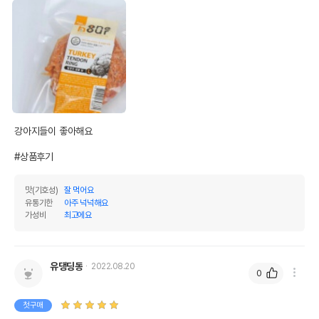
강아지들이 좋아해요

#상품후기
맛(기호성)
잘 먹어요
유통기한
아주 넉넉해요
가성비
최고에요
유댕딩동
2022.08.20
0
첫구매