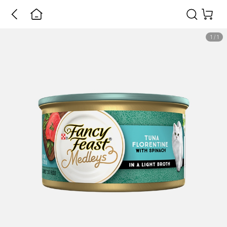
1
/
1