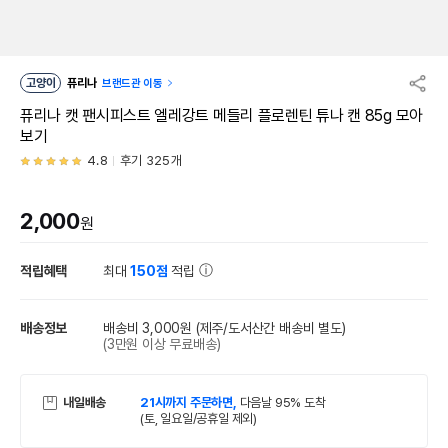
고양이
퓨리나
브랜드관 이동
퓨리나 캣 팬시피스트 엘레강트 메들리 플로렌틴 튜나 캔 85g 모아
보기
4.8
후기 325개
2,000
원
적립혜택
최대
150점
적립
배송정보
배송비 3,000원
(제주/도서산간 배송비 별도)
(3만원 이상 무료배송)
내일배송
21시까지 주문하면,
다음날 95% 도착
(토, 일요일/공휴일 제외)