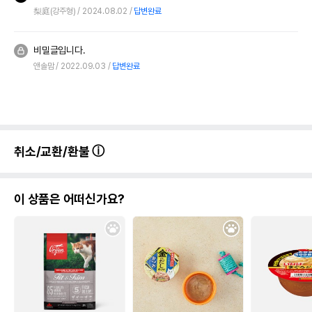
梨庭(강주형)
2024.08.02
답변완료
비밀글입니다.
앤솔맘
2022.09.03
답변완료
취소/교환/환불
이 상품은 어떠신가요?