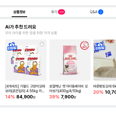
상품정보
후기
Q&A
325
2
Ai가 추천 드려요
우리 아이를 위한 맞춤 취향 저격 상품
[4개세트] 가필드 고양이모래
로얄캐닌 캣 마더&베이비 모
바른벤토모래 6
보라(굵은입자) 4.55kg 카사
아보기(400g/4/10kg)
20%
10,7
바모래
14%
84,900
39%
7,900
원
원