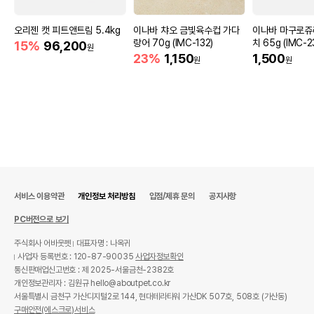
오리젠 캣 피트앤트림 5.4kg
이나바 챠오 금빛육수컵 가다
이나바 마구로쥬
랑어 70g (IMC-132)
치 65g (IMC-2
15%
96,200
원
23%
1,150
1,500
원
원
서비스 이용약관
개인정보 처리방침
입점/제휴 문의
공지사항
PC버전으로 보기
주식회사 어바웃펫
대표자명 : 나옥귀
사업자 등록번호 : 120-87-90035
사업자정보확인
통신판매업신고번호 : 제 2025-서울금천-2382호
개인정보관리자 : 김원규 hello@aboutpet.co.kr
서울특별시 금천구 가산디지털2로 144, 현대테라타워 가산DK 507호, 508호 (가산동)
구매안전(에스크로)서비스