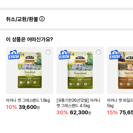
취소/교환/환불
이 상품은 어떠신가요?
아카나 캣 그래스랜드 1.8kg
[유통기한26년12월] 아카나
아카나 캣 와일드
캣 그래스랜드 4.5kg
5kg
10%
39,600
원
30%
62,300
15%
75,6
원