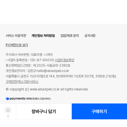
서비스 이용약관
개인정보 처리방침
입점/제휴 문의
공지사항
PC버전으로 보기
주식회사 어바웃펫
대표자명 : 나옥귀
사업자 등록번호 : 120-87-90035
사업자정보확인
통신판매업신고번호 : 제 2025-서울금천-2382호
개인정보관리자 : 김원규 hello@aboutpet.co.kr
서울특별시 금천구 가산디지털2로 144, 현대테라타워 가산DK 507호, 508호 (가산동)
구매안전(에스크로)서비스
© copyright (c) www.aboutpet.co.kr all rights reserved.
장바구니 담기
구매하기
찜