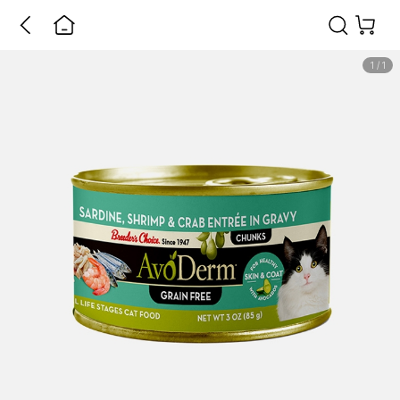
1
/
1