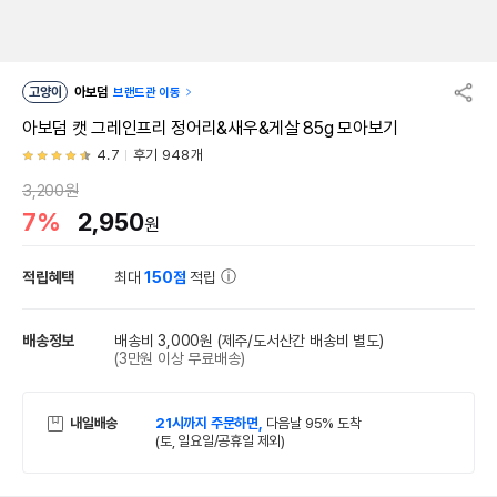
고양이
아보덤
브랜드관 이동
아보덤 캣 그레인프리 정어리&새우&게살 85g 모아보기
4.7
후기 948개
3,200원
7%
2,950
원
적립혜택
최대
150점
적립
배송정보
배송비 3,000원
(제주/도서산간 배송비 별도)
(3만원 이상 무료배송)
내일배송
21시까지 주문하면,
다음날 95% 도착
(토, 일요일/공휴일 제외)