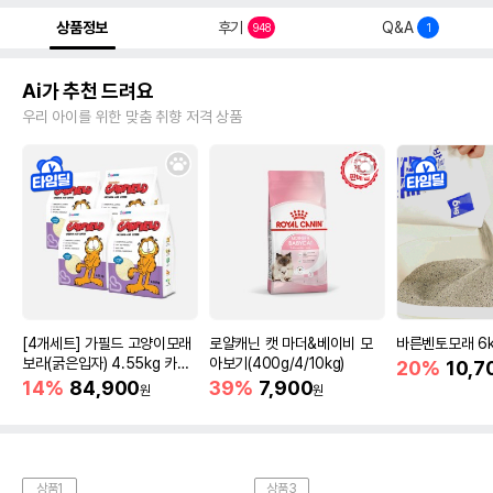
상품정보
후기
Q&A
948
1
Ai가 추천 드려요
우리 아이를 위한 맞춤 취향 저격 상품
[4개세트] 가필드 고양이모래
로얄캐닌 캣 마더&베이비 모
바른벤토모래 6
보라(굵은입자) 4.55kg 카사
아보기(400g/4/10kg)
20%
10,7
바모래
14%
84,900
39%
7,900
원
원
상품1
상품3