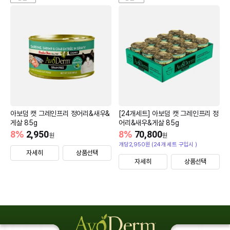
아보덤 캣 그레인프리 정어리&새우&
[24개세트] 아보덤 캣 그레인프리 정
게살 85g
어리&새우&게살 85g
8
%
2,950
8
%
70,800
원
원
개당2,950원 (24개 세트 구입시 )
자세히
상품선택
자세히
상품선택