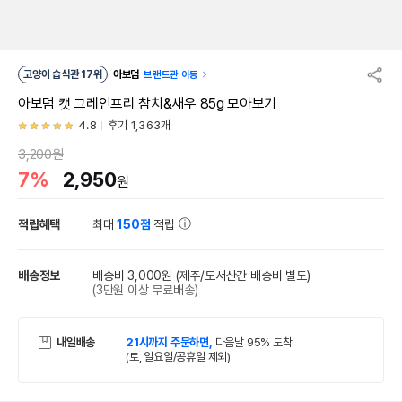
고양이 습식관 17위
아보덤
브랜드관 이동
아보덤 캣 그레인프리 참치&새우 85g 모아보기
4.8
후기 1,363개
3,200원
7%
2,950
원
적립혜택
최대
150점
적립
배송정보
배송비 3,000원
(제주/도서산간 배송비 별도)
(3만원 이상 무료배송)
내일배송
21시까지 주문하면,
다음날 95% 도착
(토, 일요일/공휴일 제외)