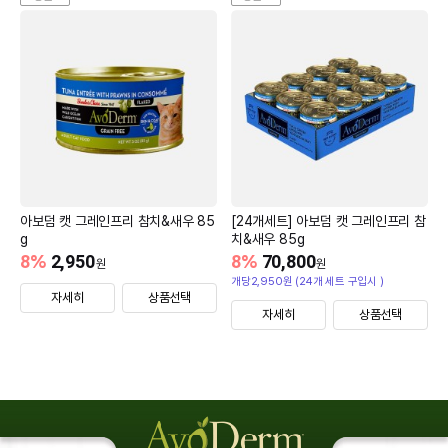
아보덤 캣 그레인프리 참치&새우 85
[24개세트] 아보덤 캣 그레인프리 참
g
치&새우 85g
8
%
2,950
8
%
70,800
원
원
개당2,950원 (24개 세트 구입시 )
자세히
상품선택
자세히
상품선택