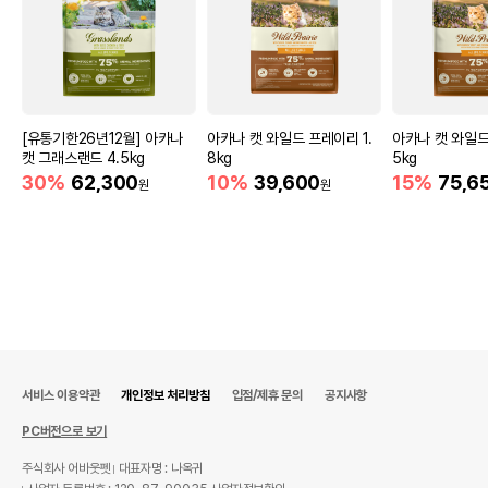
[유통기한26년12월] 아카나
아카나 캣 와일드 프레이리 1.
아카나 캣 와일드
캣 그래스랜드 4.5kg
8kg
5kg
30%
62,300
10%
39,600
15%
75,6
원
원
서비스 이용약관
개인정보 처리방침
입점/제휴 문의
공지사항
PC버전으로 보기
주식회사 어바웃펫
대표자명 : 나옥귀