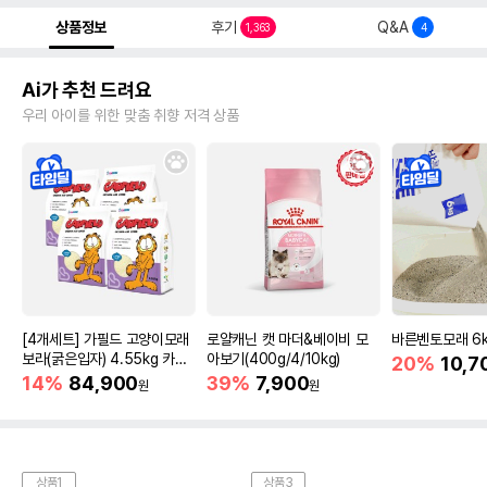
상품정보
후기
Q&A
1,363
4
Ai가 추천 드려요
우리 아이를 위한 맞춤 취향 저격 상품
[4개세트] 가필드 고양이모래
로얄캐닌 캣 마더&베이비 모
바른벤토모래 6
보라(굵은입자) 4.55kg 카사
아보기(400g/4/10kg)
20%
10,7
바모래
14%
84,900
39%
7,900
원
원
상품1
상품3