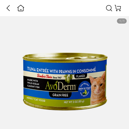
1
/
1