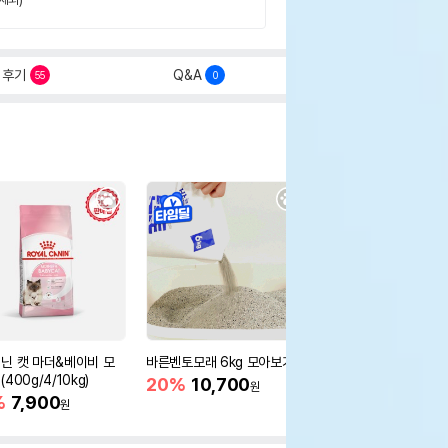
후기
Q&A
55
0
닌 캣 마더&베이비 모
바른벤토모래 6kg 모아보기
로얄캐닌 캣 인도어 4k
400g/4/10kg)
새 감소
20%
10,700
원
%
7,900
16%
55,000
원
원