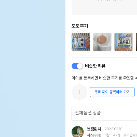
포토 후기
비슷한 리뷰
아이를 등록하면 비슷한 후기를 확인할 수
우리 아이 등록하러 가기
앤점흰치
2023.02.10
치즈
(수컷)
1살
4kg
코리안쇼