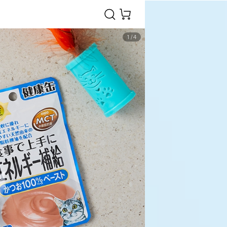
1
/
4