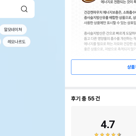
알모네이쳐
레오나르도
상품
후기 총
55
건
4.7