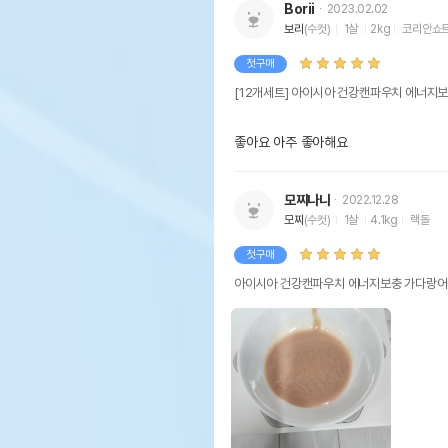
Borii
2023.02.02
보리
(수컷)
1살
2kg
코리안쇼
첫구매
[12개세트] 아이시아 건강캔파우치 에너지보
좋아요 아주 좋아해요
상품 필수 정보
모찌나나
2022.12.28
모찌
(수컷)
1살
4.1kg
랙돌
아이
품명 및 모델명
페이
첫구매
아이시아 건강캔파우치 에너지보충 가다랑어 
법에 의한 인증,허가 등을
상세
받았음을 확인할수 있는 경우
그에 대한 사항
제조국 또는 원산지
일본
제조자,수입품의 경우
AI
수입자를 함께 표기
AS책임자와 전화번호 또는