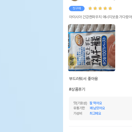
첫구매
아이시아 건강캔파우치 에너지보충 가다랑어 
부드러워서 좋아용 

#상품후기
맛(기호성)
잘 먹어요
유통기한
꽤 남았어요
가성비
최고에요