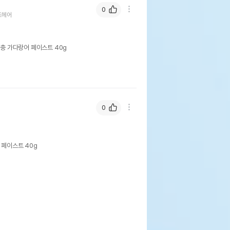
0
트헤어
충 가다랑어 페이스트 40g
0
시아 건강캔파우치 에너지보충 가다랑어
스트 40g
페이스트 40g
페이지 참조
XIA//주식회사 가치앤가치