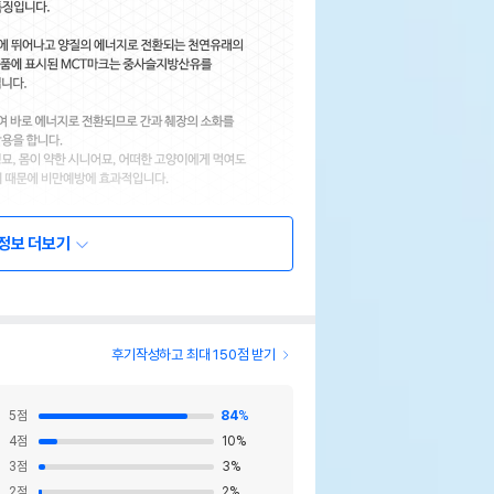
정보 더보기
후기작성하고 최대 150점 받기
5
점
84
%
4
점
10
%
3
점
3
%
2
점
2
%