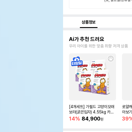
상품정보
Ai가 추천 드려요
우리 아이를 위한 맞춤 취향 저격 상품
[4개세트] 가필드 고양이모래
로얄캐
보라(굵은입자) 4.55kg 카사
아보기(
바모래
14%
84,900
39
원