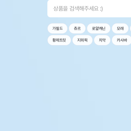
가필드
츄르
로얄캐닌
모래
황제트릿
지위픽
치약
카사바