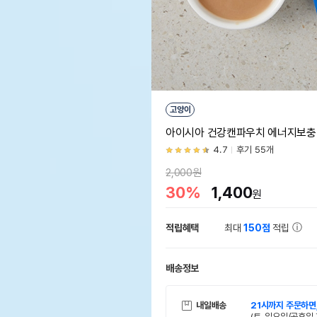
고양이
아이시아 건강캔파우치 에너지보충 
4.7
후기 55개
2,000원
30%
1,400
원
적립혜택
최대
150점
적립
배송정보
내일배송
21시까지 주문하면
(토, 일요일/공휴일 