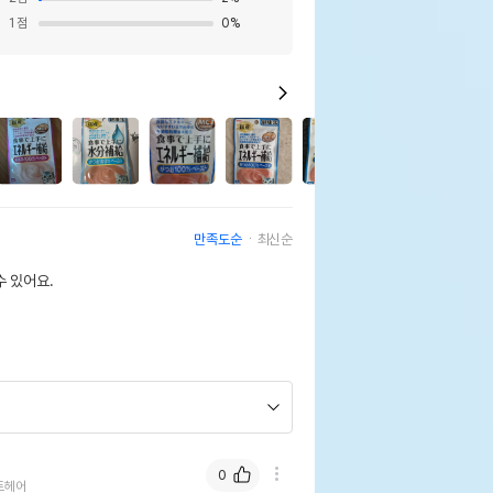
1
점
0
%
2
만족도순
최신순
 있어요.
0
트헤어