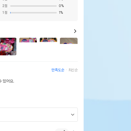
2
점
0
%
1
점
1
%
10
만족도순
최신순
 있어요.