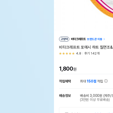
고양이
비타크래프트
브랜드관 이동
비타크래프트 포에시 하트 칠면조&
4.8
후기 142개
1,800
원
적립혜택
최대
150점
적립
배송정보
배송비 3,000원
(제주/
(3만원 이상 무료배송)