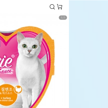
1
/
1