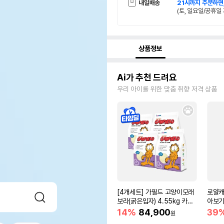
내일배송
21시까지 주문하면
(토, 일요일/공휴일 
상품정보
Ai가 추천 드려요
우리 아이를 위한 맞춤 취향 저격 상품
[4개세트] 가필드 고양이모래
로얄캐
보라(굵은입자) 4.55kg 카사
아보기(
바모래
14%
84,900
39
원