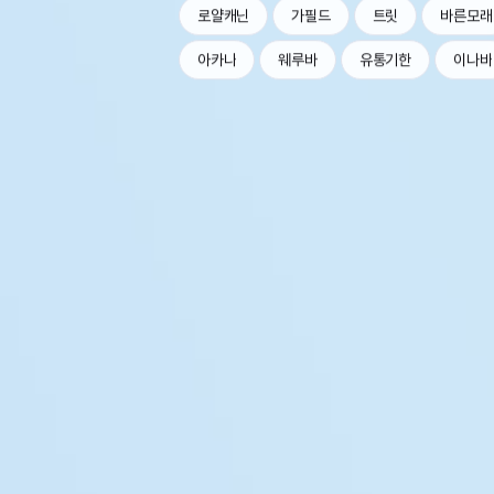
로얄캐닌
가필드
트릿
바른모래
아카나
웨루바
유통기한
이나바