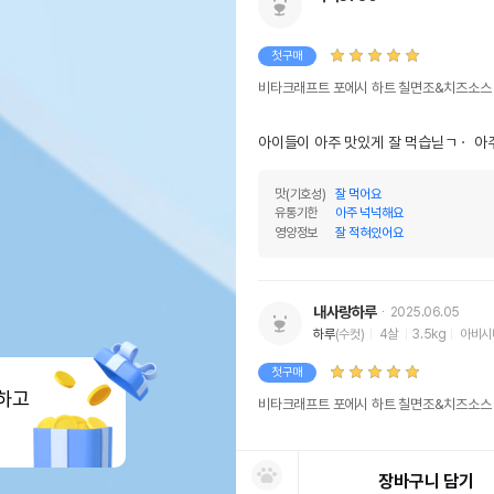
첫구매
비타크래프트 포에시 하트 칠면조&치즈소스 
아이들이 아주 맛있게 잘 먹습닏ㄱㆍ 아
맛(기호성)
잘 먹어요
유통기한
아주 넉넉해요
영양정보
잘 적혀있어요
내사랑하루
2025.06.05
하루
(수컷)
4살
3.5kg
아비시
첫구매
하고
비타크래프트 포에시 하트 칠면조&치즈소스 
저희집 냥이는 그렇게 좋아하진 않네요.
장바구니 담기