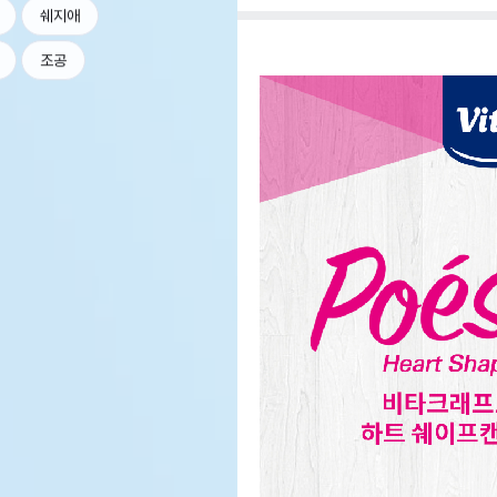
쉐지애
조공