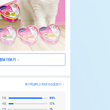
정보 더보기
후기작성하고 최대 150점 받기
5
점
86
%
4
점
12
%
3
점
1
%