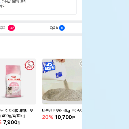
,
다음날 95% 도착
제외)
후기
Q&A
142
0
닌 캣 마더&베이비 모
바른벤토모래 6kg 모아보기
로얄캐닌 캣 인도어 4k
400g/4/10kg)
새 감소
20%
10,700
원
%
7,900
16%
55,000
원
원