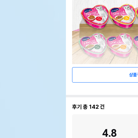
상품
후기 총
142
건
4.8