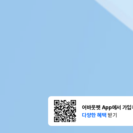
어바웃펫 App에서 가입
다양한 혜택
받기