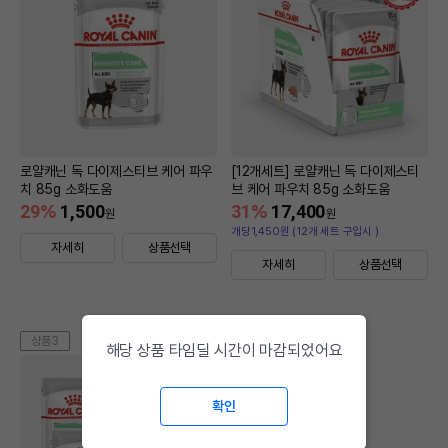
로얄캐닌 독 다이제스티브 케어 파우
[12개세트] 로얄캐닌 독 다이제스티
치 85g 소화도움
브 케어 파우치 85g 소화도움
29
%
1,500
31
%
17,400
원
원
개당1,450원 (12개 세트 구입시 )
자세히
상품선택
자세히
상품선택
상품3
해당 상품 타임딜 시간이 마감되었어요
확인