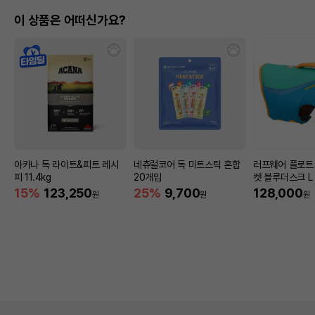
이 상품은 어떠신가요?
아카나 독 라이트&피트 레시
네츄럴코어 독 미트스틱 혼합
러프웨어 플로트코트 라이프자
피 11.4kg
20개입
켓 블루더스크 L
15%
123,250
25%
9,700
128,000
원
원
원