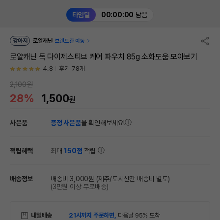
타임딜
00:00:00
남음
강아지
로얄캐닌
브랜드관 이동
로얄캐닌 독 다이제스티브 케어 파우치 85g 소화도움 모아보기
4.8
후기 78개
2,100원
28%
1,500
원
사은품
증정 사은품
을 확인해보세요!
적립혜택
최대
150점
적립
배송정보
배송비 3,000원
(제주/도서산간 배송비 별도)
(3만원 이상 무료배송)
내일배송
21시까지 주문하면,
다음날 95% 도착