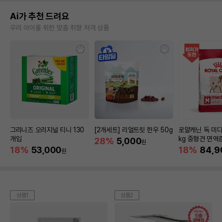
Ai가 추천 드려요
우리 아이를 위한 맞춤 취향 저격 상품
그리니즈 오리지널 티니 130
[2개세트] 리얼트릿 한우 50g
로얄캐닌 독 미디
개입
kg 중형견 면역
28%
5,000
원
18%
53,000
18%
84,9
원
상품1
상품2