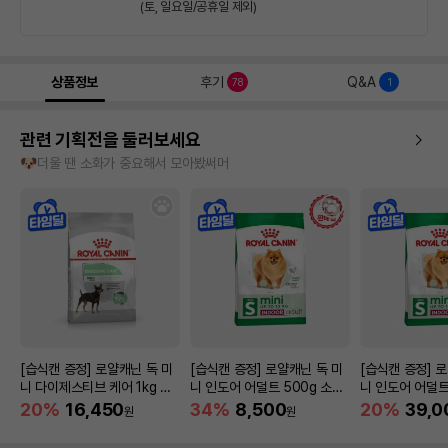
(토, 일요일/공휴일 제외)
상품정보
후기
Q&A
78
1
관련 기획전을 둘러보세요
🐶더울 땐 소화가 중요해서 모아봤써머
[습식캔 증정] 로얄캐닌 독 미
[습식캔 증정] 로얄캐닌 독 미
[습식캔 증정] 
니 다이제스티브 케어 1kg 소
니 인도어 어덜트 500g 소화
니 인도어 어덜트
화도움
기 건강
건강
20%
16,450
34%
8,500
20%
39,0
원
원