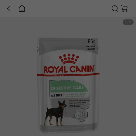
1
/
3