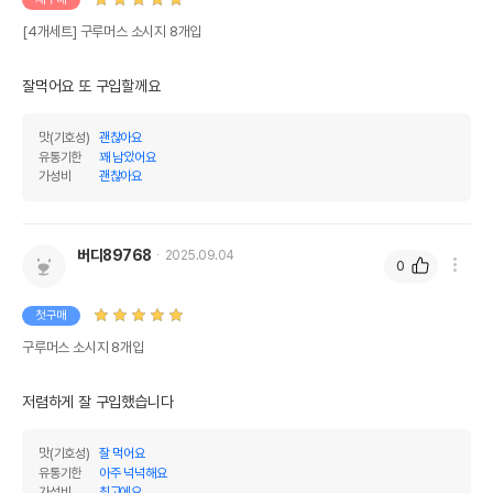
상품 필수 정보
[4개세트] 구루머스 소시지 8개입
품명 및 모델명
구루머스 소시지 8개입
잘먹어요 또 구입할께요
법에 의한 인증,허가 등을
상세페이지 참조
받았음을 확인할수 있는
경우 그에 대한 사항
맛(기호성)
괜찮아요
유통기한
꽤 남았어요
제조국 또는 원산지
중국
가성비
괜찮아요
제조자,수입품의 경우
구루머스//케미텍코리아
수입자를 함께 표기
버디89768
2025.09.04
0
AS책임자와 전화번호
어바웃펫//1644-9601
또는 소비자상담 관련
전화번호
첫구매
구루머스 소시지 8개입
유통기한이 최소 2026.12.07이거나 그
이후인 상품이 출고됩니다.
유통기한
단, 상품명에 유통기한 명시된 경우, 해당
저렴하게 잘 구입했습니다 
유통기한을 따릅니다.
맛(기호성)
잘 먹어요
유통기한
아주 넉넉해요
가성비
최고에요