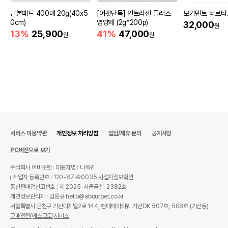
근본패드 400매 20g(40x5
[어펫단독] 인트라젠 플러스
보가덴트 타르타르
0cm)
영양제 (2g*200p)
32,000
원
13%
25,900
41%
47,000
원
원
서비스 이용약관
개인정보 처리방침
입점/제휴 문의
공지사항
PC버전으로 보기
주식회사 어바웃펫
대표자명 : 나옥귀
사업자 등록번호 : 120-87-90035
사업자정보확인
통신판매업신고번호 : 제 2025-서울금천-2382호
개인정보관리자 : 김원규 hello@aboutpet.co.kr
서울특별시 금천구 가산디지털2로 144, 현대테라타워 가산DK 507호, 508호 (가산동)
구매안전(에스크로)서비스