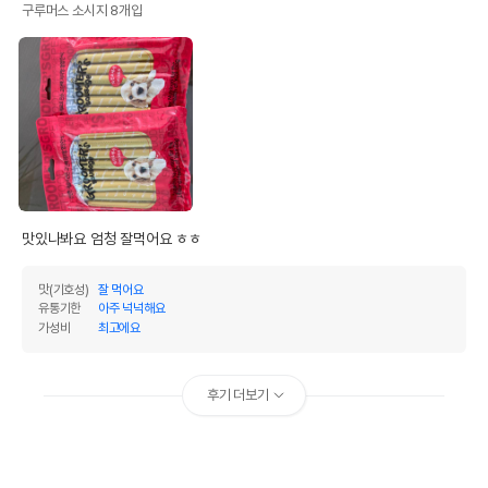
구루머스 소시지 8개입
맛있나봐요 엄청 잘먹어요 ㅎㅎ
맛(기호성)
잘 먹어요
유통기한
아주 넉넉해요
가성비
최고에요
후기 더보기