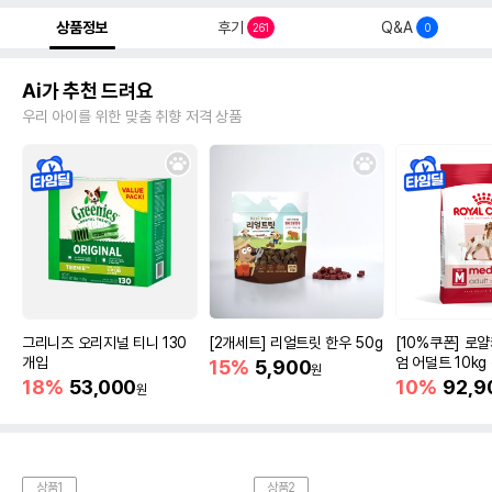
상품정보
후기
Q&A
261
0
Ai가 추천 드려요
우리 아이를 위한 맞춤 취향 저격 상품
그리니즈 오리지널 티니 130
[2개세트] 리얼트릿 한우 50g
[10%쿠폰] 로
개입
엄 어덜트 10kg
15%
5,900
원
증진
18%
53,000
10%
92,9
원
상품1
상품2