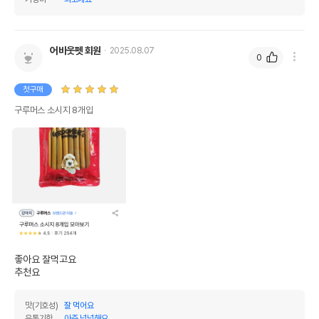
어바웃펫 회원
2025.08.07
0
첫구매
구루머스 소시지 8개입
좋아요 잘먹고요

추천요
맛(기호성)
잘 먹어요
유통기한
아주 넉넉해요