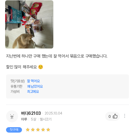
지난번에 하나만 구매 했는데 잘 먹어서 묶음으로 구매했습니다.

영양정보
할인 많이 해주세요 ☺️
제품표기함량
수분제외함량
맛(기호성)
잘 먹어요
조단백질
8.84%
24.23%
유통기한
꽤 남았어요
가성비
최고에요
조지방
4.8%
13.18%
조섬유질
0.01%
0.03%
버디62103
2025.10.04
조회분
1.73%
4.74%
0
마루
5살
웰시코기
칼슘
0%
0%
첫구매