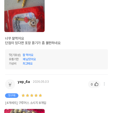
너무 잘먹어요

단점이 있다면 포장 뜯기가 좀 불편하네요
맛(기호성)
잘 먹어요
유통기한
꽤 남았어요
가성비
최고에요
yep_4a
2026.05.03
0
첫구매
[4개세트] 구루머스 소시지 8개입