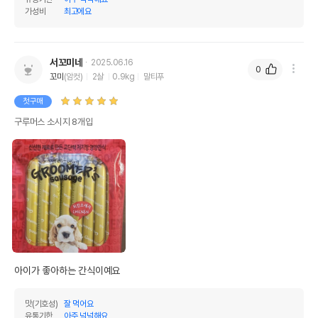
가성비
최고에요
서꼬미네
2025.06.16
0
꼬미
(암컷)
2살
0.9kg
말티푸
첫구매
구루머스 소시지 8개입
아이가 좋아하는 간식이예요
맛(기호성)
잘 먹어요
유통기한
아주 넉넉해요