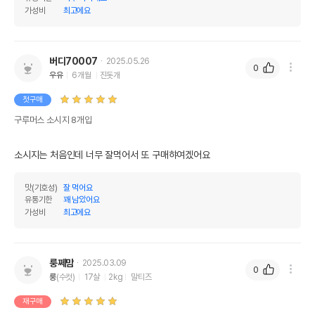
가성비
최고에요
버디70007
2025.05.26
0
우유
6개월
진돗개
첫구매
구루머스 소시지 8개입
소시지는 처음인데 너무 잘먹어서 또 구매햐여겠어요
맛(기호성)
잘 먹어요
유통기한
꽤 남았어요
가성비
최고에요
룽쩨맘
2025.03.09
0
룽
(수컷)
17살
2kg
말티즈
재구매