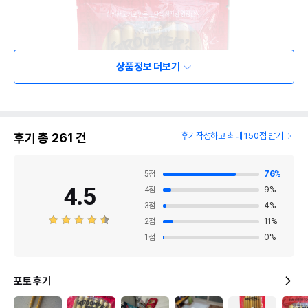
상품정보 더보기
후기 총
261
건
후기작성하고 최대 150점 받기
5
점
76
%
4.5
4
점
9
%
3
점
4
%
2
점
11
%
1
점
0
%
포토 후기