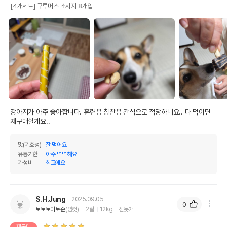
인
0%
0%
[4개세트] 구루머스 소시지 8개입
오메가3
0%
0%
오메가6
0%
0%
수분
63.51%
탄수화물
57.82%
기타성분
강아지가 아주 좋아합니다. 훈련용 칭찬용 간식으로 적당하네요.. 다 먹이면 
재구매할게요..
상세 정보
원료구성
닭고기,전분
맛(기호성)
잘 먹어요
유통기한
아주 넉넉해요
가성비
최고에요
포장상태
파우치
권장 연령
생후 3개월 이상
* 브랜드사에서 제공한 정보로 모든 책임은 브랜드사에 있습니다.
S.H.Jung
2025.09.05
0
* 해당 정보는 브랜드사 사정에 의해 일부 변경될 수 있습니다.
토토토미토순
(암컷)
2살
12kg
진돗개
재구매