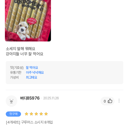
소세지 말해 뭐해요

강아지들 너무 잘 먹어요
맛(기호성)
잘 먹어요
유통기한
아주 넉넉해요
가성비
최고에요
버디85976
2025.11.26
0
첫구매
[4개세트] 구루머스 소시지 8개입