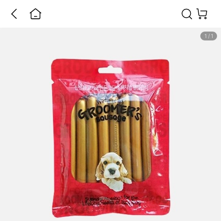
1
/
1