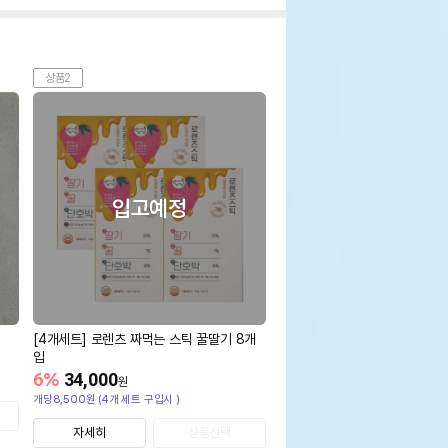
상품2
입고예정
[4개세트] 로렌츠 짜먹는 스틱 꿀딸기 8개
입
6
%
34,000
원
개당8,500원 (4개 세트 구입시 )
자세히
상품선택