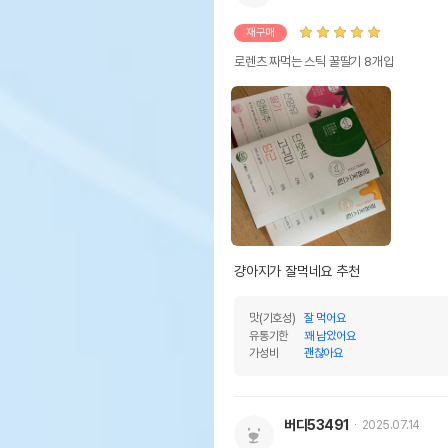
재구매
로렌츠 짜먹는 스틱 꿀딸기 8개입
걍아지가 잘먹네요 추천
맛(기호성)
잘 먹어요
유통기한
꽤 남았어요
가성비
괜찮아요
버디53491
2025.07.14