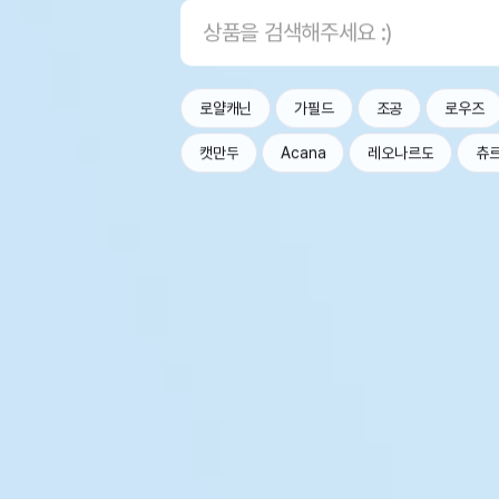
로얄캐닌
가필드
조공
로우즈
캣만두
Acana
레오나르도
츄