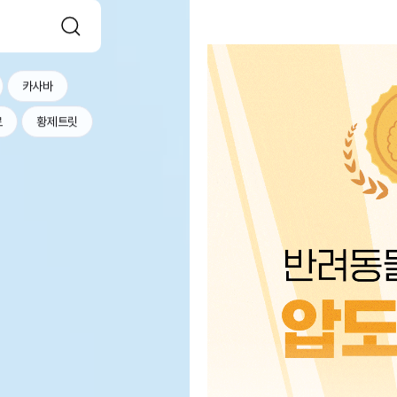
카사바
르
황제트릿