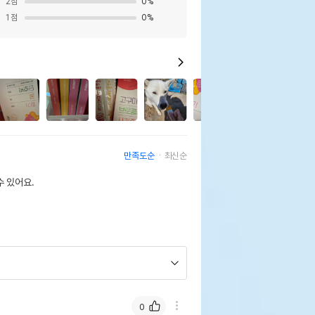
2
점
0
%
1
점
0
%
9
만족도순
최신순
 있어요.
0