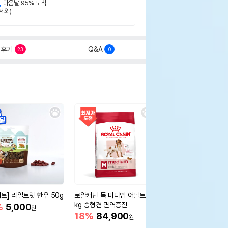
,
다음날 95% 도착
제외)
후기
Q&A
23
0
세트] 리얼트릿 한우 50g
로얄캐닌 독 미디엄 어덜트 10
오리젠 독 스몰브리드 4
kg 중형견 면역증진
%
5,000
15%
75,400
원
원
18%
84,900
원