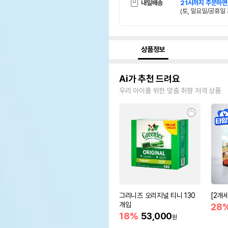
내일배송
21시까지 주문하면
(토, 일요일/공휴일 
상품정보
Ai가 추천 드려요
우리 아이를 위한 맞춤 취향 저격 상품
그리니즈 오리지널 티니 130
[2개
개입
28
18%
53,000
원