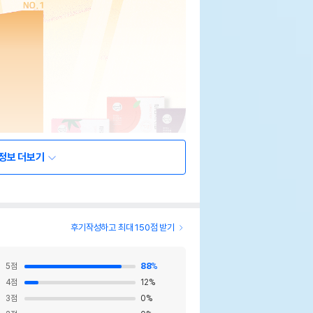
정보 더보기
후기작성하고 최대 150점 받기
5
점
88
%
4
점
12
%
3
점
0
%