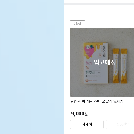
상품1
입고예정
로렌츠 짜먹는 스틱 꿀딸기 8개입
9,000
원
자세히
상품선택