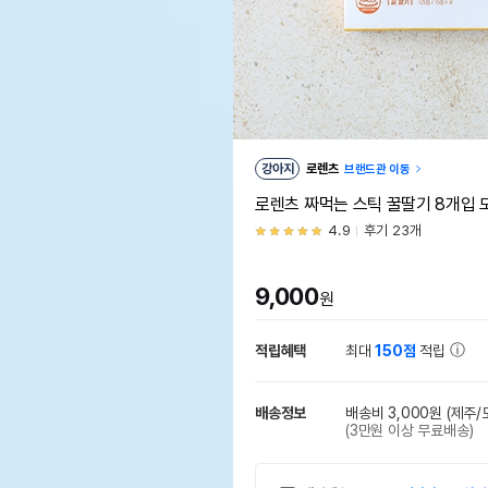
강아지
로렌츠
브랜드관 이동
로렌츠 짜먹는 스틱 꿀딸기 8개입
4.9
후기 23개
9,000
원
적립혜택
최대
150점
적립
배송정보
배송비 3,000원
(제주/
(3만원 이상 무료배송)