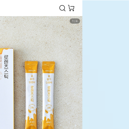
1
/
4