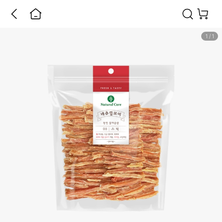
1
/
1