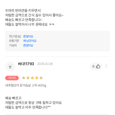
두마리 반려견을 키우면서

저렴한 금액으로 간식 살수 있어서 좋아요~

배송도 빠르고 만족합니다~

애들도 잘먹어서 너무 문제네요 ㅋㅋ
맛(기호성)
괜찮아요
유통기한
꽤 남았어요
가성비
괜찮아요
버디11793
2025.02.26
0
재구매
네츄럴코어 닭가슴살 스틱 400g
배송 빠르고

저렴한 금액으로 항상 구매 잘하고 있어요

애들도 잘먹고 아주 만족합니다^^