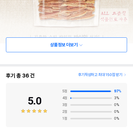
상품정보 더보기
후기 총
36
건
후기작성하고 최대 150점 받기
5
점
97
%
5.0
4
점
3
%
3
점
0
%
2
점
0
%
1
점
0
%