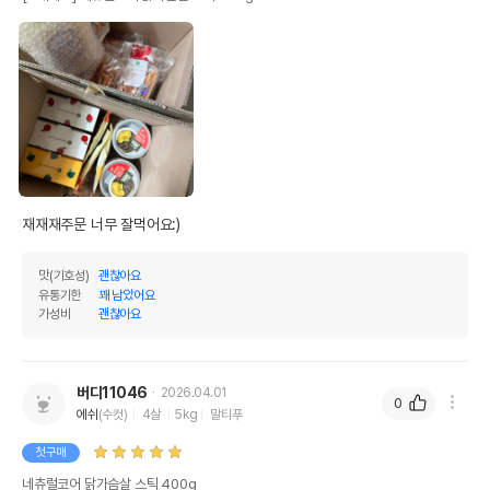
재재재주문 너무 잘먹어요:)
맛(기호성)
괜찮아요
유통기한
꽤 남았어요
가성비
괜찮아요
버디11046
2026.04.01
0
에쉬
(수컷)
4살
5kg
말티푸
첫구매
네츄럴코어 닭가슴살 스틱 400g