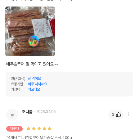
네추럴코어 잘 먹이고 있어요~~
맛(기호성)
잘 먹어요
유통기한
아주 넉넉해요
가성비
최고에요
조나름
2026.04.05
0
재구매
[4개세트] 네츄럴코어 닭가슴살 스틱 400g