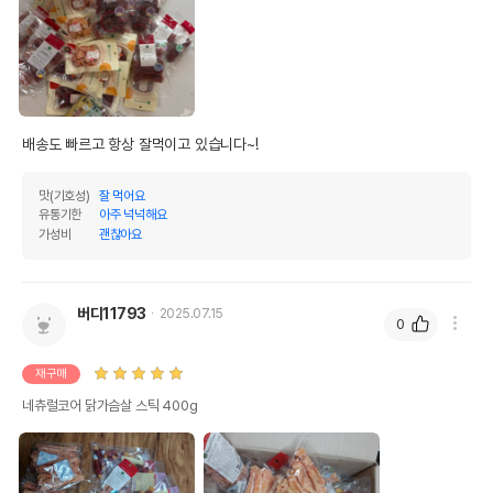
인
0%
0%
오메가3
0%
0%
오메가6
0%
0%
배송도 빠르고 항상 잘먹이고 있습니다~!
수분
28%
탄수화물
20.84%
맛(기호성)
잘 먹어요
유통기한
아주 넉넉해요
기타성분
글리세린 1%이상
가성비
괜찮아요
상세 정보
버디11793
2025.07.15
0
원료구성
닭고기,정제소금,글리세린(야자유),곡류전분
포장상태
지퍼백
재구매
네츄럴코어 닭가슴살 스틱 400g
제품 타입
사사미
권장 연령
전연령용
* 브랜드사에서 제공한 정보로 모든 책임은 브랜드사에 있습니다.