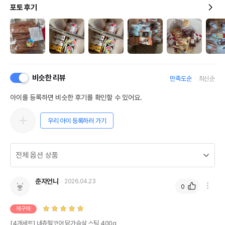
포토 후기
비슷한 리뷰
만족도순
최신순
아이를 등록하면 비슷한 후기를 확인할 수 있어요.
우리 아이 등록하러 가기
춘자언니
2026.04.23
0
재구매
[4개세트] 네츄럴코어 닭가슴살 스틱 400g