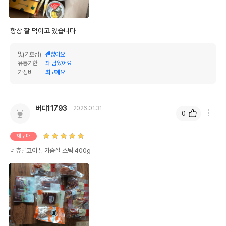
항상 잘 먹이고 있습니다
맛(기호성)
괜찮아요
유통기한
꽤 남았어요
가성비
최고에요
버디11793
2026.01.31
0
재구매
네츄럴코어 닭가슴살 스틱 400g