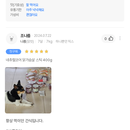
맛(기호성)
잘 먹어요
유통기한
아주 넉넉해요
가성비
괜찮아요
조나름
2024.07.22
0
나름
(암컷)
7살
7kg
하나뿐인 믹스
첫구매
네츄럴코어 닭가슴살 스틱 400g
항상 먹이던 간식입니다.
