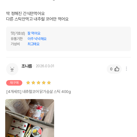
딱 정해진 간식만먹어요

다른 스틱안먹고 내추럴 코어만 먹어요
맛(기호성)
잘 먹어요
유통기한
아주 넉넉해요
가성비
최고에요
조나름
2026.03.01
0
재구매
[4개세트] 네츄럴코어 닭가슴살 스틱 400g