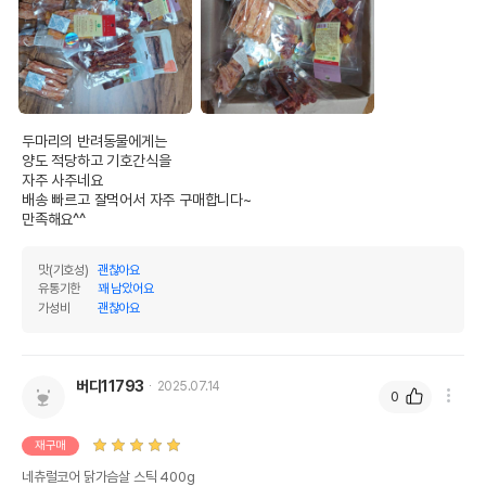
* 해당 정보는 브랜드사 사정에 의해 일부 변경될 수 있습니다.
상품 필수 정보
품명 및 모델명
네츄럴코어 닭가슴살 스틱 400g
두마리의 반려동물에게는

법에 의한 인증,허가 등을
양도 적당하고 기호간식을

상세페이지 참조
받았음을 확인할수 있는
자주 사주네요

경우 그에 대한 사항
배송 빠르고 잘먹어서 자주 구매합니다~

만족해요^^
제조국 또는 원산지
중국
YANTAI RONGCHONG FOOD CO.,
제조자,수입품의 경우
맛(기호성)
괜찮아요
유통기한
꽤 남았어요
수입자를 함께 표기
LTD//(주)네츄럴코어
가성비
괜찮아요
AS책임자와 전화번호
어바웃펫//1644-9601
또는 소비자상담 관련
전화번호
버디11793
2025.07.14
0
유통기한이 최소 2026.12.05이거나 그
이후인 상품이 출고됩니다.
유통기한
재구매
단, 상품명에 유통기한 명시된 경우, 해당
유통기한을 따릅니다.
네츄럴코어 닭가슴살 스틱 400g