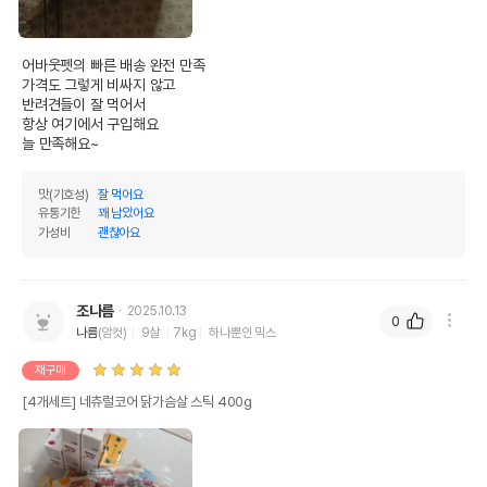
어바웃펫의 빠른 배송 완전 만족

가격도 그렇게 비싸지 않고

반려견들이 잘 먹어서

항상 여기에서 구입해요

늘 만족해요~
맛(기호성)
잘 먹어요
유통기한
꽤 남았어요
가성비
괜찮아요
영양정보
제품표기함량
수분제외함량
조나름
2025.10.13
조단백질
46%
63.89%
0
나름
(암컷)
9살
7kg
하나뿐인 믹스
조지방
5%
6.94%
재구매
조섬유질
0%
0%
[4개세트] 네츄럴코어 닭가슴살 스틱 400g
조회분
6%
8.33%
칼슘
0%
0%