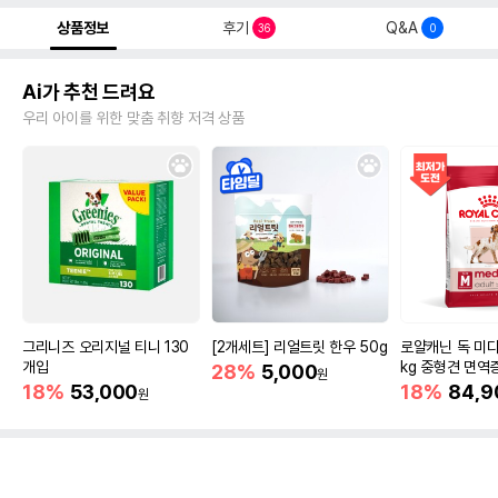
상품정보
후기
Q&A
36
0
Ai가 추천 드려요
우리 아이를 위한 맞춤 취향 저격 상품
그리니즈 오리지널 티니 130
[2개세트] 리얼트릿 한우 50g
로얄캐닌 독 미디
개입
kg 중형견 면역
28%
5,000
원
18%
53,000
18%
84,9
원