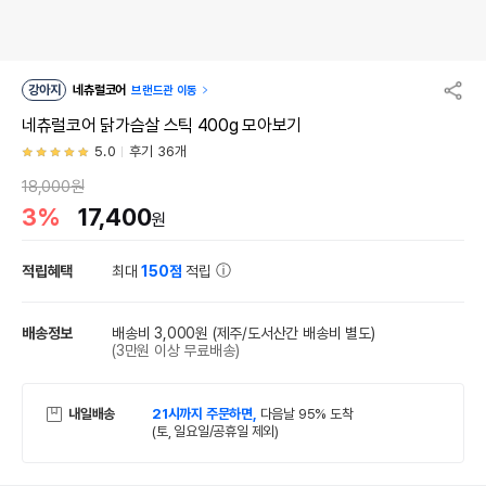
강아지
네츄럴코어
브랜드관 이동
네츄럴코어 닭가슴살 스틱 400g 모아보기
5.0
후기 36개
18,000원
3%
17,400
원
적립혜택
최대
150점
적립
배송정보
배송비 3,000원
(제주/도서산간 배송비 별도)
(3만원 이상 무료배송)
내일배송
21시까지 주문하면,
다음날 95% 도착
(토, 일요일/공휴일 제외)