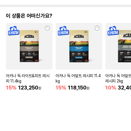
이 상품은 어떠신가요?
아카나 독 라이트&피트 레시
아카나 독 어덜트 레시피 11.4
아카나 독 어덜
피 11.4kg
kg
레시피 2kg
15%
123,250
15%
118,150
10%
32,4
원
원