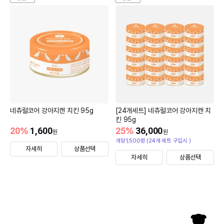
네츄럴코어 강아지캔 치킨 95g
[24개세트] 네츄럴코어 강아지캔 치
킨 95g
20
%
1,600
25
%
36,000
원
원
개당1,500원 (24개 세트 구입시 )
자세히
상품선택
자세히
상품선택