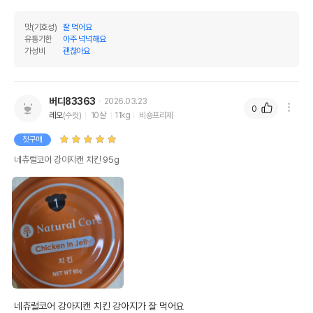
맛(기호성)
잘 먹어요
유통기한
아주 넉넉해요
가성비
괜찮아요
버디83363
2026.03.23
0
레오
(수컷)
10살
11kg
비숑프리제
첫구매
네츄럴코어 강아지캔 치킨 95g
네츄럴코어 강아지캔 치킨 강아지가 잘 먹어요 