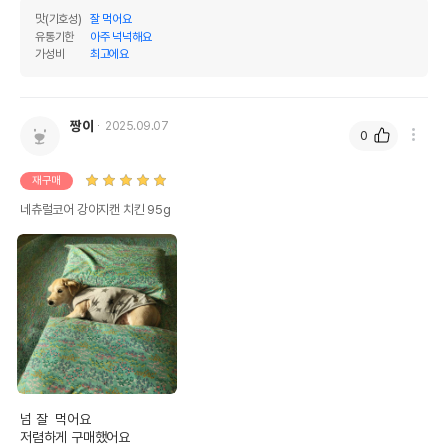
맛(기호성)
잘 먹어요
상세 정보
유통기한
아주 넉넉해요
가성비
최고에요
원료구성
닭고기,젤리,비타민E
제품 타입
캔
짱이
2025.09.07
0
권장 연령
3개월 이상
* 브랜드사에서 제공한 정보로 모든 책임은 브랜드사에 있습니다.
재구매
* 해당 정보는 브랜드사 사정에 의해 일부 변경될 수 있습니다.
네츄럴코어 강아지캔 치킨 95g
상품 필수 정보
품명 및 모델명
네츄럴코어 강아지 치킨 캔 95g
법에 의한 인증,허가 등을
상세페이지 참조
받았음을 확인할수 있는
경우 그에 대한 사항
제조국 또는 원산지
태국
넘 잘  먹어요

제조자,수입품의 경우
Unicord Public Co.,Ltd
저렴하게 구매했어요 
수입자를 함께 표기