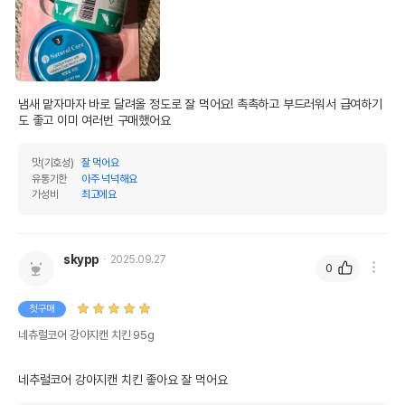
제품표기함량
수분제외함량
조단백질
7%
58.33%
조지방
0.05%
0.42%
냄새 맡자마자 바로 달려올 정도로 잘 먹어요! 촉촉하고 부드러워서 급여하기
조섬유질
1%
8.33%
도 좋고 이미 여러번 구매했어요
조회분
3%
25%
맛(기호성)
잘 먹어요
유통기한
아주 넉넉해요
칼슘
0%
0.01%
가성비
최고에요
인
0.03%
0.25%
오메가3
0%
0%
skypp
2025.09.27
0
오메가6
0%
0%
첫구매
수분
88%
네츄럴코어 강아지캔 치킨 95g
탄수화물
7.92%
기타성분
네추럴코어 강아지캔 치킨 좋아요 잘 먹어요