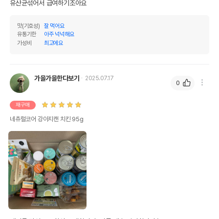
유산균섞어서 급여하기조아요
맛(기호성)
잘 먹어요
유통기한
아주 넉넉해요
가성비
최고에요
가을가을한다보기
2025.07.17
0
재구매
네츄럴코어 강아지캔 치킨 95g