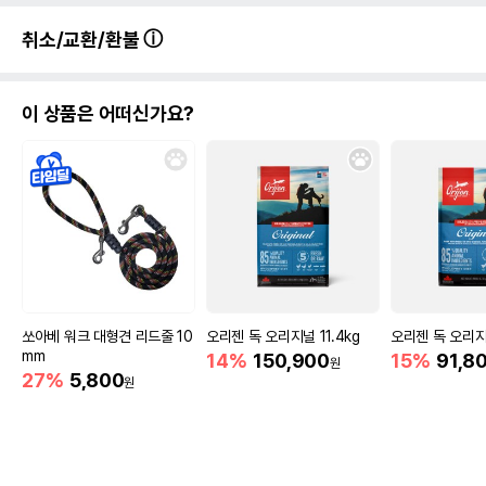
취소/교환/환불
이 상품은 어떠신가요?
쏘아베 워크 대형견 리드줄 10
오리젠 독 오리지널 11.4kg
오리젠 독 오리지
mm
14%
150,900
15%
91,8
원
27%
5,800
원