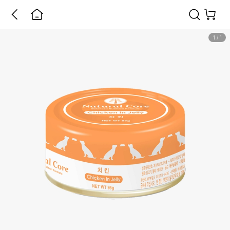
1
/
1