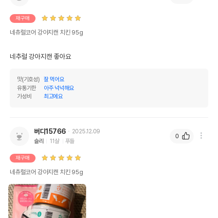
재구매
네츄럴코어 강아지캔 치킨 95g
네추럴 강아지캔 좋아요 
맛(기호성)
잘 먹어요
유통기한
아주 넉넉해요
가성비
최고에요
버디15766
2025.12.09
0
슬리
11살
푸들
재구매
네츄럴코어 강아지캔 치킨 95g
영양정보