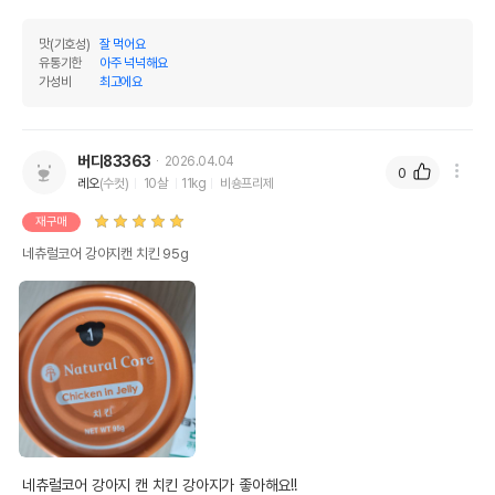
맛(기호성)
잘 먹어요
유통기한
아주 넉넉해요
가성비
최고에요
버디83363
2026.04.04
0
레오
(수컷)
10살
11kg
비숑프리제
재구매
네츄럴코어 강아지캔 치킨 95g
네츄럴코어 강아지 캔 치킨 강아지가 좋아해요!!