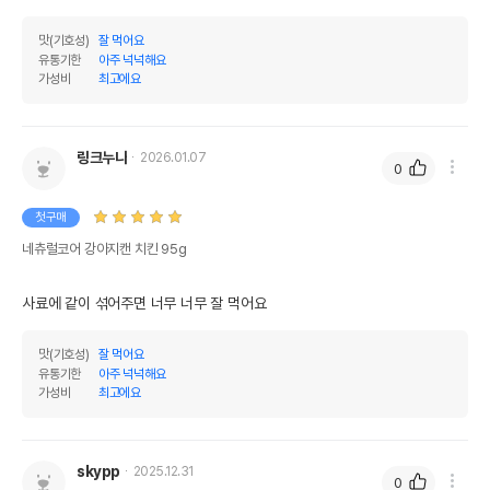
맛(기호성)
잘 먹어요
유통기한
아주 넉넉해요
가성비
최고에요
링크누나
2026.01.07
0
첫구매
네츄럴코어 강아지캔 치킨 95g
사료에 같이 섞어주면 너무 너무 잘 먹어요
맛(기호성)
잘 먹어요
유통기한
아주 넉넉해요
가성비
최고에요
skypp
2025.12.31
0