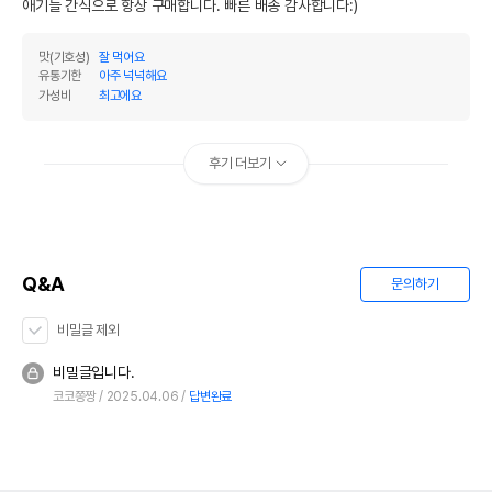
애기들 간식으로 항상 구매합니다. 빠른 배송 감사합니다:)
맛(기호성)
잘 먹어요
유통기한
아주 넉넉해요
가성비
최고에요
후기 더보기
Q&A
문의하기
비밀글 제외
비밀글입니다.
코코쫑짱
2025.04.06
답변완료