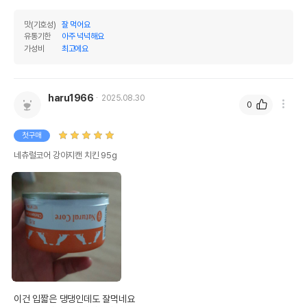
AS책임자와 전화번호
맛(기호성)
잘 먹어요
어바웃펫//1644-9601
또는 소비자상담 관련
유통기한
아주 넉넉해요
전화번호
가성비
최고에요
유통기한이 최소 2026.12.06이거나 그
이후인 상품이 출고됩니다.
유통기한
단, 상품명에 유통기한 명시된 경우, 해당
haru1966
2025.08.30
0
유통기한을 따릅니다.
첫구매
네츄럴코어 강아지캔 치킨 95g
이건 입짧은 댕댕인데도 잘먹네요
