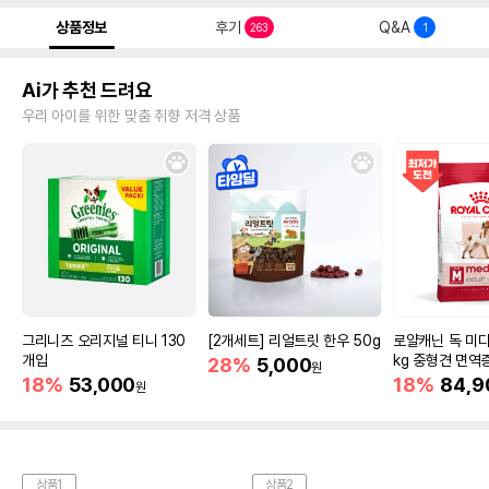
상품정보
후기
Q&A
263
1
Ai가 추천 드려요
우리 아이를 위한 맞춤 취향 저격 상품
그리니즈 오리지널 티니 130
[2개세트] 리얼트릿 한우 50g
로얄캐닌 독 미디
개입
kg 중형견 면역
28%
5,000
원
18%
53,000
18%
84,9
원
상품1
상품2