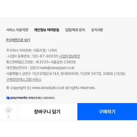
서비스 이용약관
개인정보 처리방침
입점/제휴 문의
공지사항
PC버전으로 보기
주식회사 어바웃펫
대표자명 : 나옥귀
사업자 등록번호 : 120-87-90035
사업자정보확인
통신판매업신고번호 : 제 2025-서울금천-2382호
개인정보관리자 : 김원규 hello@aboutpet.co.kr
서울특별시 금천구 가산디지털2로 144, 현대테라타워 가산DK 507호, 508호 (가산동)
구매안전(에스크로)서비스
© copyright (c) www.aboutpet.co.kr all rights reserved.
장바구니 담기
구매하기
찜
상품선택
처방사료 주문 시 확인해주세요!
쿠폰보기
적립혜택
취소/ 교환/ 환불
유통기한 임박 상품
최저가 도전 상품
AI검색
AI검색