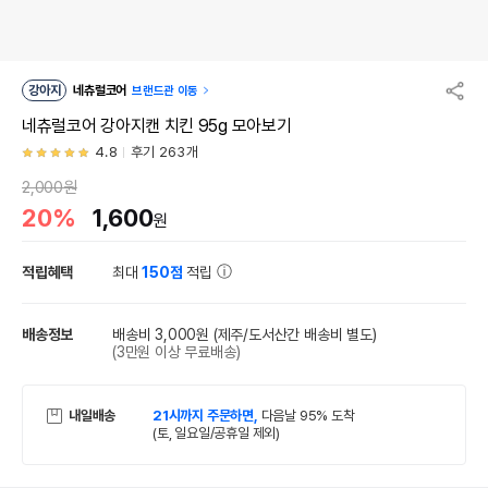
강아지
네츄럴코어
브랜드관 이동
네츄럴코어 강아지캔 치킨 95g 모아보기
4.8
후기 263개
2,000원
20%
1,600
원
적립혜택
최대
150점
적립
배송정보
배송비 3,000원
(제주/도서산간 배송비 별도)
(3만원 이상 무료배송)
내일배송
21시까지 주문하면,
다음날 95% 도착
(토, 일요일/공휴일 제외)