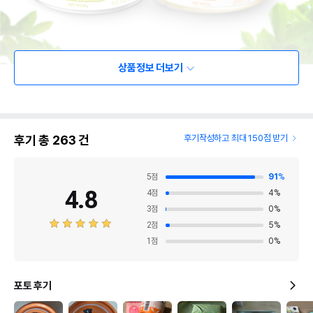
상품정보 더보기
후기 총
263
건
후기작성하고 최대 150점 받기
5
점
91
%
4.8
4
점
4
%
3
점
0
%
2
점
5
%
1
점
0
%
포토 후기