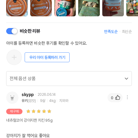
비슷한 리뷰
만족도순
최신순
아이를 등록하면 비슷한 후기를 확인할 수 있어요.
우리 아이 등록하러 가기
skypp
2026.06.14
0
유키
(암컷)
9살
4kg
치와와
재구매
네츄럴코어 강아지캔 치킨 95g
강아지가 잘 먹어요 좋아요