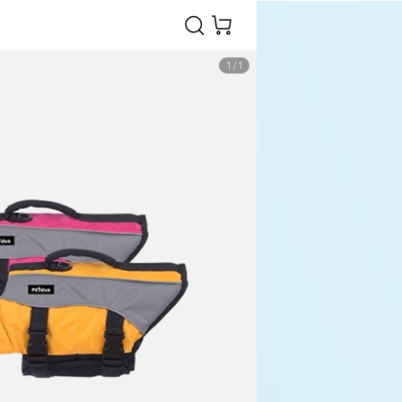
1
/
1