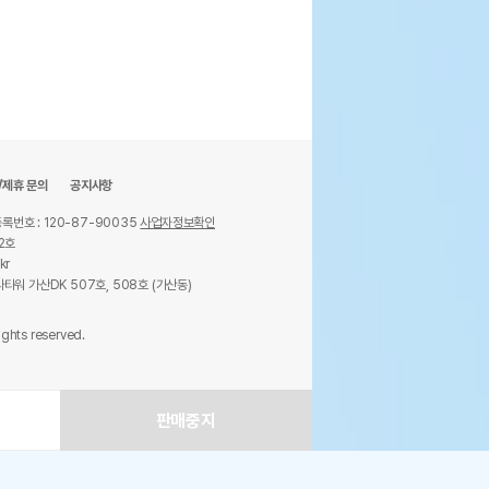
/제휴 문의
공지사항
록번호 : 120-87-90035
사업자정보확인
2호
kr
타워 가산DK 507호, 508호 (가산동)
ights reserved.
판매중지