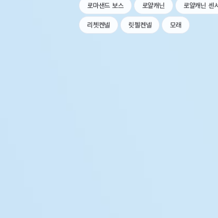
로마샌드 보스
로얄캐닌
로얄캐닌 센
리쳇켄넬
릿첼켄넬
모래