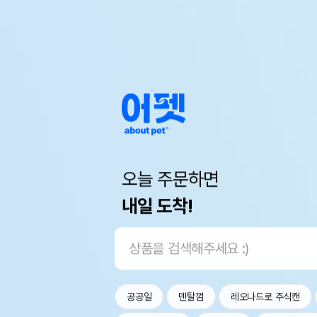
오늘 주문하면
내일 도착!
공공일
덴탈껌
레오나드로 주식캔