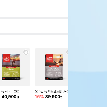
 독 시니어 2kg
오리젠 독 피트앤트림 6kg
펫띵 3단 변신 패딩
%
40,900
16%
89,900
55%
17,900
원
원
원