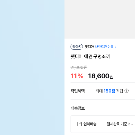
강아지
펫디아
브랜드관 이동
펫디아 애견 구명조끼
21,000원
11%
18,600
원
적립혜택
최대
150점
적립
배송정보
업체배송
결제완료 기준 2 ~