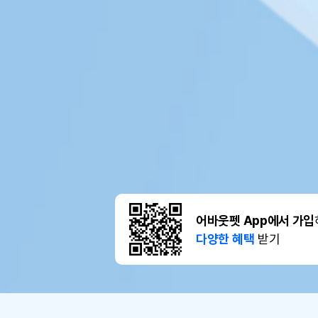
어바웃펫 App에서 가입
다양한 혜택
받기