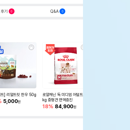
후기
Q&A
0
0
세트] 리얼트릿 한우 50g
로얄캐닌 독 미디엄 어덜트 10
오리젠 독 스몰브리드 4
kg 중형견 면역증진
%
5,000
15%
75,400
원
원
18%
84,900
원