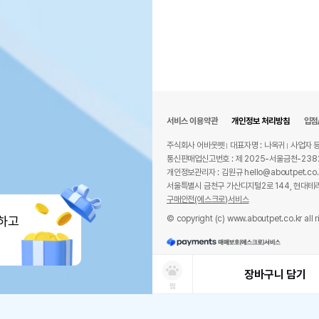
서비스 이용약관
개인정보 처리방침
입점
주식회사 어바웃펫
대표자명 : 나옥귀
사업자 등
통신판매업신고번호 : 제 2025-서울금천-238
개인정보관리자 : 김원규 hello@aboutpet.co.
서울특별시 금천구 가산디지털2로 144, 현대테라
구매안전(에스크로)서비스
© copyright (c) www.aboutpet.co.kr all r
하고
장바구니 담기
찜