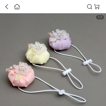
1
/
1