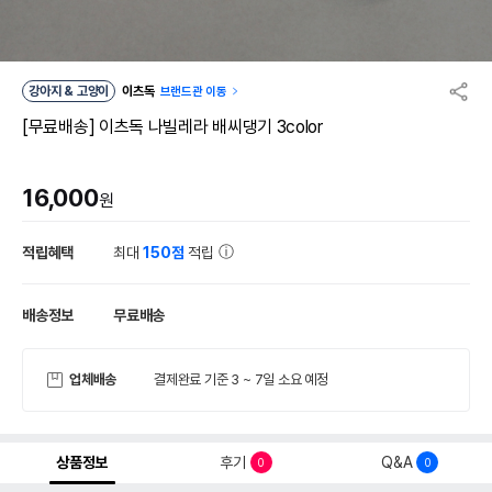
강아지 & 고양이
이츠독
브랜드관 이동
[무료배송] 이츠독 나빌레라 배씨댕기 3color
16,000
원
적립혜택
최대
150점
적립
배송정보
무료배송
업체배송
결제완료 기준 3 ~ 7일 소요 예정
상품정보
후기
Q&A
0
0