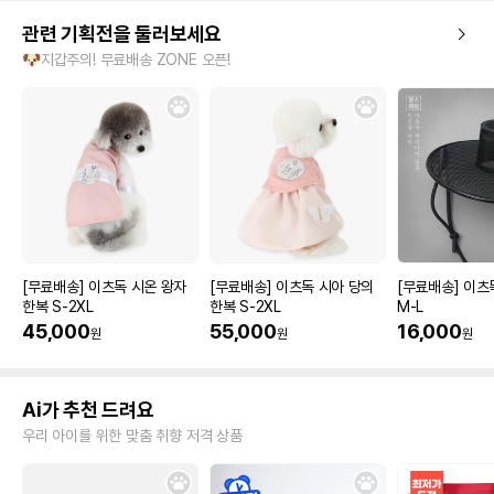
관련 기획전을 둘러보세요
🐶지갑주의! 무료배송 ZONE 오픈!
[무료배송] 이츠독 시온 왕자
[무료배송] 이츠독 시아 당의
[무료배송] 이츠
한복 S-2XL
한복 S-2XL
M-L
45,000
55,000
16,000
원
원
원
Ai가 추천 드려요
우리 아이를 위한 맞춤 취향 저격 상품