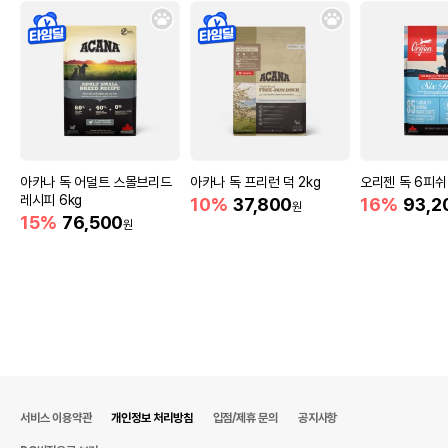
아카나 독 어덜트 스몰브리드
아카나 독 프리런 덕 2kg
오리젠 독 6피쉬 
레시피 6kg
10%
37,800
16%
93,2
원
15%
76,500
원
서비스 이용약관
개인정보 처리방침
입점/제휴 문의
공지사항