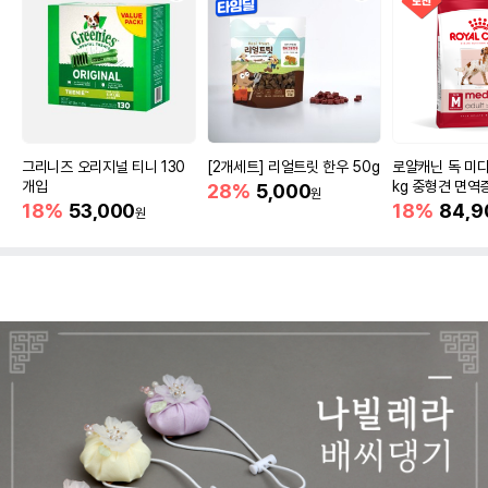
그리니즈 오리지널 티니 130
[2개세트] 리얼트릿 한우 50g
로얄캐닌 독 미디
개입
kg 중형견 면역
28%
5,000
원
18%
53,000
18%
84,9
원