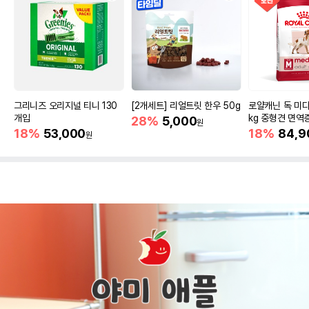
그리니즈 오리지널 티니 130
[2개세트] 리얼트릿 한우 50g
로얄캐닌 독 미디
개입
kg 중형견 면역
28%
5,000
원
18%
53,000
18%
84,9
원