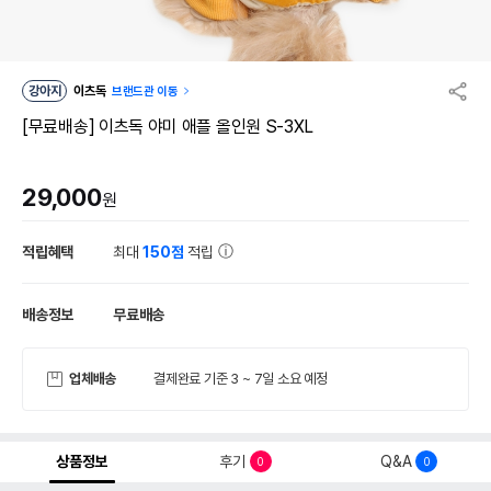
강아지
이츠독
브랜드관 이동
[무료배송] 이츠독 야미 애플 올인원 S-3XL
29,000
원
적립혜택
최대
150점
적립
배송정보
무료배송
업체배송
결제완료 기준 3 ~ 7일 소요 예정
상품정보
후기
Q&A
0
0