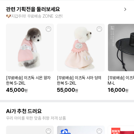
관련 기획전을 둘러보세요
🐶지갑주의! 무료배송 ZONE 오픈!
[무료배송] 이츠독 시온 왕자
[무료배송] 이츠독 시아 당의
[무료배송] 이츠
한복 S-2XL
한복 S-2XL
M-L
45,000
55,000
16,000
원
원
원
Ai가 추천 드려요
우리 아이를 위한 맞춤 취향 저격 상품