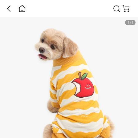
1
/
1