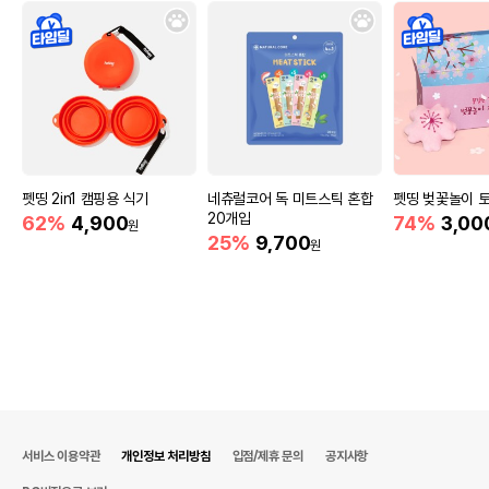
펫띵 2in1 캠핑용 식기
네츄럴코어 독 미트스틱 혼합
펫띵 벚꽃놀이 토
20개입
62%
4,900
74%
3,00
원
25%
9,700
원
서비스 이용약관
개인정보 처리방침
입점/제휴 문의
공지사항