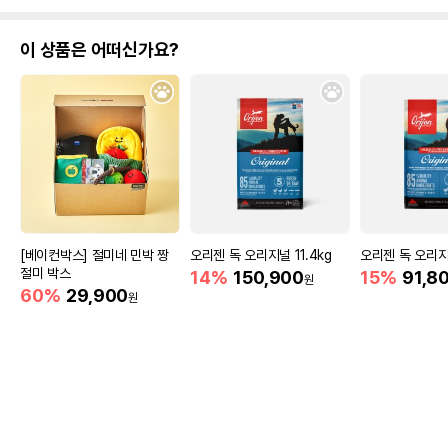
이 상품은 어떠신가요?
[베이컨박스] 절미네 민박 짱
오리젠 독 오리지널 11.4kg
오리젠 독 오리지
절미 박스
14%
150,900
15%
91,8
원
60%
29,900
원