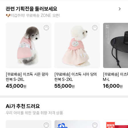
관련 기획전을 둘러보세요
🐶지갑주의! 무료배송 ZONE 오픈!
[무료배송] 이츠독 시온 왕자
[무료배송] 이츠독 시아 당의
[무료배송] 이츠
한복 S-2XL
한복 S-2XL
M-L
45,000
55,000
16,000
원
원
원
Ai가 추천 드려요
우리 아이를 위한 맞춤 취향 저격 상품