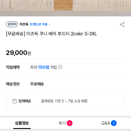
강아지
이츠독
브랜드관 이동
[무료배송] 이츠독 쿠니 베어 후드티 2color S-3XL
29,000
원
적립혜택
최대
150점
적립
배송정보
무료배송
업체배송
결제완료 기준 3 ~ 7일 소요 예정
상품정보
후기
Q&A
0
0