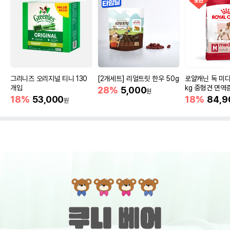
그리니즈 오리지널 티니 130
[2개세트] 리얼트릿 한우 50g
로얄캐닌 독 미디
개입
kg 중형견 면역
28%
5,000
원
18%
53,000
18%
84,9
원