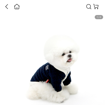
1
/
4