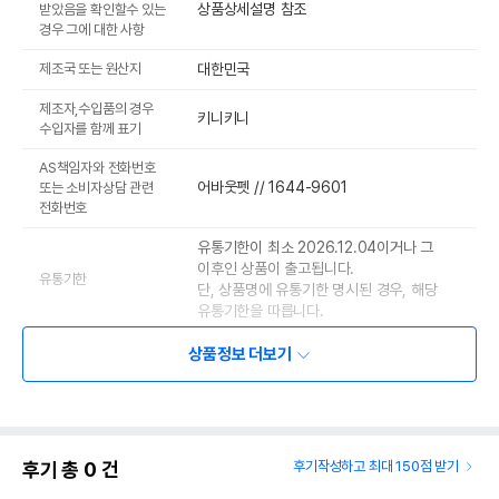
상품상세설명 참조
받았음을 확인할수 있는
경우 그에 대한 사항
제조국 또는 원산지
대한민국
제조자,수입품의 경우
키니키니
수입자를 함께 표기
AS책임자와 전화번호
어바웃펫 // 1644-9601
또는 소비자상담 관련
전화번호
유통기한이 최소 2026.12.04이거나 그
이후인 상품이 출고됩니다.
유통기한
단, 상품명에 유통기한 명시된 경우, 해당
유통기한을 따릅니다.
상품정보 더보기
후기 총
0
건
후기작성하고 최대 150점 받기