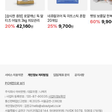
[습식캔 증정] 로얄캐닌 독 말
네츄럴코어 독 미트스틱 혼합
펫띵 보름달 한복
티즈 어덜트 3kg 피모관리
20개입
60%
9,90
20%
42,160
25%
9,700
원
원
서비스 이용약관
개인정보 처리방침
입점/제휴 문의
공지사항
PC버전으로 보기
주식회사 어바웃펫
대표자명 : 나옥귀
사업자 등록번호 : 120-87-90035
사업자정보확인
통신판매업신고번호 : 제 2025-서울금천-2382호
개인정보관리자 : 김원규 hello@aboutpet.co.kr
서울특별시 금천구 가산디지털2로 144, 현대테라타워 가산DK 507호, 508호 (가산동)