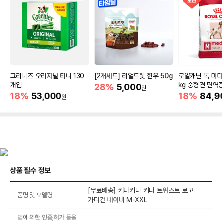
그리니즈 오리지널 티니 130
[2개세트] 리얼트릿 한우 50g
로얄캐닌 독 미디
개입
kg 중형견 면역
28%
5,000
원
18%
53,000
18%
84,9
원
상품 필수 정보
[무료배송] 키니키니 키니 트위스트 로고
품명 및 모델명
가디건 네이비 M-XXL
법에 의한 인증,허가 등을