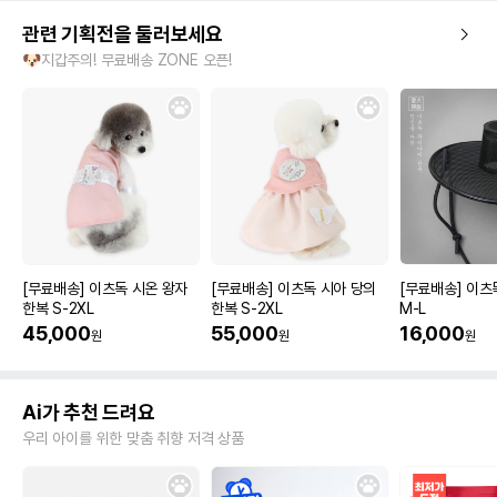
관련 기획전을 둘러보세요
🐶지갑주의! 무료배송 ZONE 오픈!
[무료배송] 이츠독 시온 왕자
[무료배송] 이츠독 시아 당의
[무료배송] 이츠
한복 S-2XL
한복 S-2XL
M-L
45,000
55,000
16,000
원
원
원
Ai가 추천 드려요
우리 아이를 위한 맞춤 취향 저격 상품