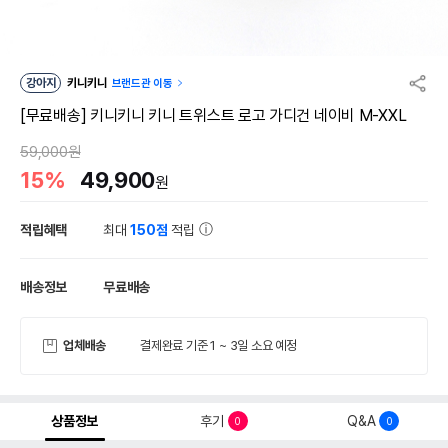
강아지
키니키니
브랜드관 이동
[무료배송] 키니키니 키니 트위스트 로고 가디건 네이비 M-XXL
59,000원
15%
49,900
원
적립혜택
최대
150점
적립
배송정보
무료배송
업체배송
결제완료 기준 1 ~ 3일 소요 예정
상품정보
후기
Q&A
0
0