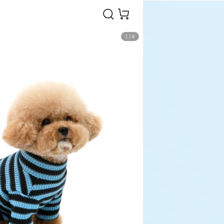
1
/
4