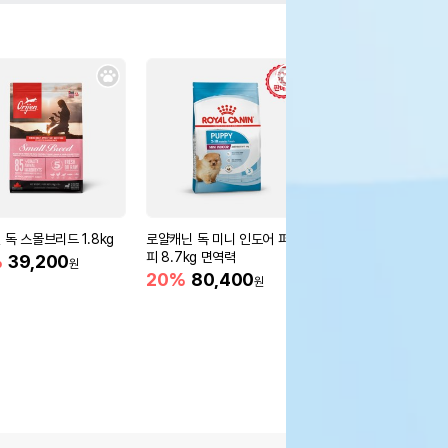
 독 스몰브리드 1.8kg
로얄캐닌 독 미니 인도어 퍼
[습식캔 증정] 로얄캐닌
피 8.7kg 면역력
니 인도어 시니어 3kg
%
39,200
원
움
20%
80,400
20%
39,000
원
원