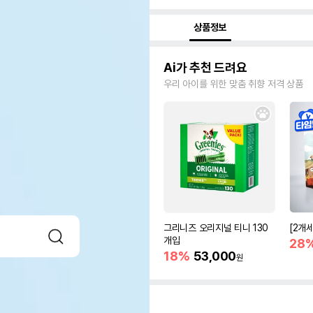
상품정보
Ai가 추천 드려요
우리 아이를 위한 맞춤 취향 저격 상품
그리니즈 오리지널 티니 130
[2개
개입
28
18%
53,000
원