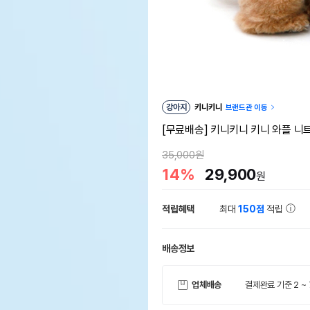
강아지
키니키니
브랜드관 이동
[무료배송] 키니키니 키니 와플 니트
35,000원
14%
29,900
원
적립혜택
최대
150점
적립
배송정보
업체배송
결제완료 기준 2 ~