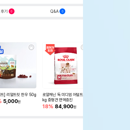
후기
Q&A
0
0
세트] 리얼트릿 한우 50g
로얄캐닌 독 미디엄 어덜트 10
오리젠 독 스몰브리드 4
kg 중형견 면역증진
%
5,000
15%
75,400
원
원
18%
84,900
원