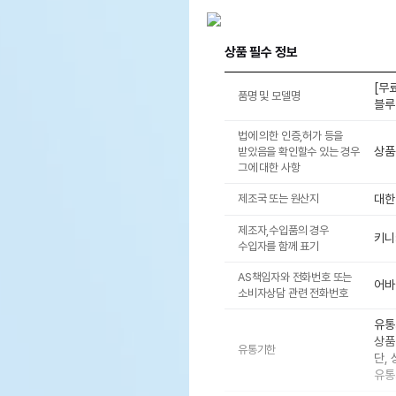
상품 필수 정보
[무
품명 및 모델명
블루
법에 의한 인증,허가 등을
상품
받았음을 확인할수 있는 경우
그에 대한 사항
제조국 또는 원산지
대한
제조자,수입품의 경우
키니
수입자를 함께 표기
AS책임자와 전화번호 또는
어바웃
소비자상담 관련 전화번호
유통
상품
유통기한
단,
유통