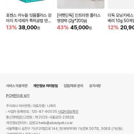
포켄스 카누들 잇몸플러스 강
[어펫단독] 인트라젠 플러스
더독 모닝키세스
아지 치석제거 특허공법 덴탈
영양제 (2g*200p)
베리 10g 50개
껌 S 680g
13%
38,000
43%
45,000
12%
20,9
원
원
서비스 이용약관
개인정보 처리방침
입점/제휴 문의
공지사항
PC버전으로 보기
주식회사 어바웃펫
대표자명 : 나옥귀
사업자 등록번호 : 120-87-90035
사업자정보확인
통신판매업신고번호 : 제 2025-서울금천-2382호
개인정보관리자 : 김원규 hello@aboutpet.co.kr
서울특별시 금천구 가산디지털2로 144, 현대테라타워 가산DK 507호, 508호 (가산동)