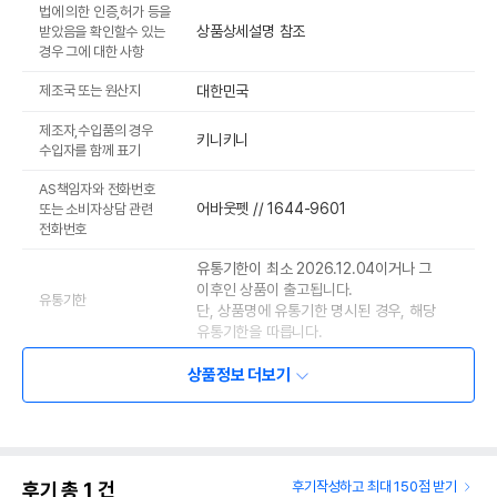
법에 의한 인증,허가 등을
상품상세설명 참조
받았음을 확인할수 있는
경우 그에 대한 사항
제조국 또는 원산지
대한민국
제조자,수입품의 경우
키니키니
수입자를 함께 표기
AS책임자와 전화번호
어바웃펫 // 1644-9601
또는 소비자상담 관련
전화번호
유통기한이 최소 2026.12.04이거나 그
이후인 상품이 출고됩니다.
유통기한
단, 상품명에 유통기한 명시된 경우, 해당
유통기한을 따릅니다.
상품정보 더보기
후기 총
1
건
후기작성하고 최대 150점 받기