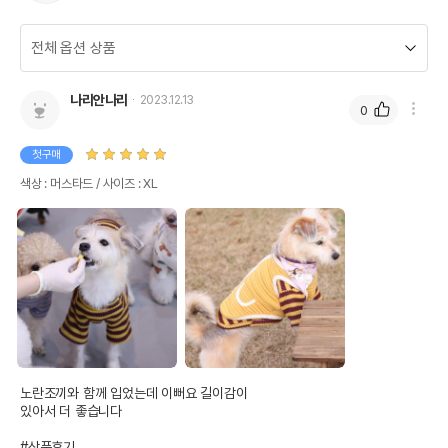
나리안나리
2023.12.13
0
첫구매
색상 : 머스타드 / 사이즈 : XL
노란조끼와 함께 입었는데 이뻐요 길이감이

있아서 더 좋습니다 

#상품후기