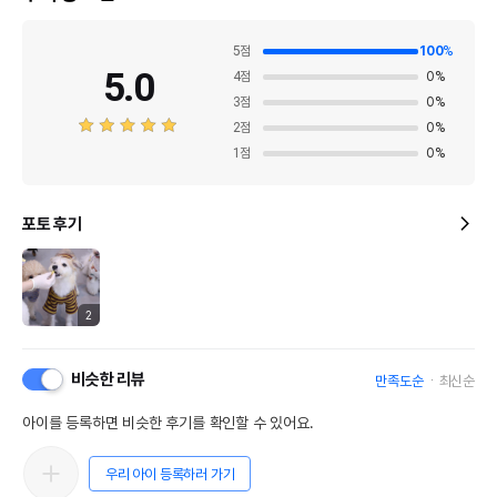
5
점
100
%
5.0
4
점
0
%
3
점
0
%
2
점
0
%
1
점
0
%
포토 후기
2
비슷한 리뷰
만족도순
최신순
아이를 등록하면 비슷한 후기를 확인할 수 있어요.
우리 아이 등록하러 가기