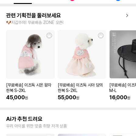
관련 기획전을 둘러보세요
🐶지갑주의! 무료배송 ZONE 오픈!
[무료배송] 이츠독 시온 왕자
[무료배송] 이츠독 시아 당의
[무료배송] 이츠
한복 S-2XL
한복 S-2XL
M-L
45,000
55,000
16,000
원
원
원
Ai가 추천 드려요
우리 아이를 위한 맞춤 취향 저격 상품