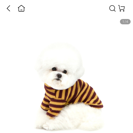
1
/
4