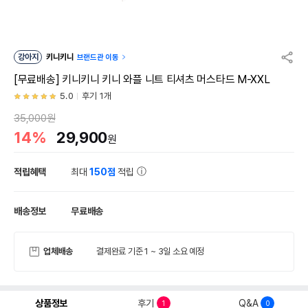
강아지
키니키니
브랜드관 이동
[무료배송] 키니키니 키니 와플 니트 티셔츠 머스타드 M-XXL
5.0
후기 1개
35,000원
14%
29,900
원
적립혜택
최대
150점
적립
배송정보
무료배송
업체배송
결제완료 기준 1 ~ 3일 소요 예정
상품정보
후기
Q&A
1
0