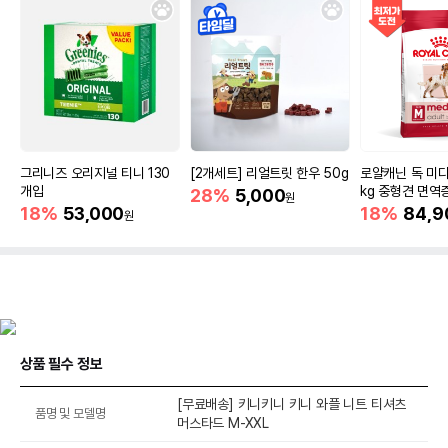
그리니즈 오리지널 티니 130
[2개세트] 리얼트릿 한우 50g
로얄캐닌 독 미디
개입
kg 중형견 면역
28%
5,000
원
18%
53,000
18%
84,9
원
상품 필수 정보
[무료배송] 키니키니 키니 와플 니트 티셔츠
품명 및 모델명
머스타드 M-XXL