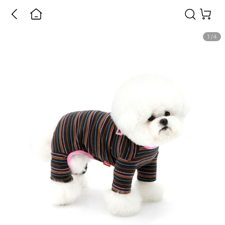
1
/
4