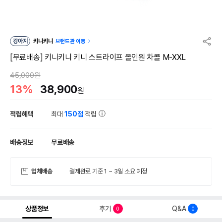
강아지
키니키니
브랜드관 이동
[무료배송] 키니키니 키니 스트라이프 올인원 차콜 M-XXL
45,000원
13%
38,900
원
적립혜택
최대
150점
적립
배송정보
무료배송
업체배송
결제완료 기준 1 ~ 3일 소요 예정
상품정보
후기
Q&A
0
0