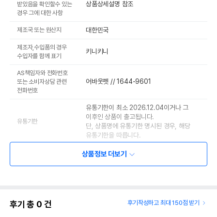
상품상세설명 참조
받았음을 확인할수 있는
경우 그에 대한 사항
제조국 또는 원산지
대한민국
제조자,수입품의 경우
키니키니
수입자를 함께 표기
AS책임자와 전화번호
어바웃펫 // 1644-9601
또는 소비자상담 관련
전화번호
유통기한이 최소 2026.12.04이거나 그
이후인 상품이 출고됩니다.
유통기한
단, 상품명에 유통기한 명시된 경우, 해당
유통기한을 따릅니다.
상품정보 더보기
후기 총
0
건
후기작성하고 최대 150점 받기