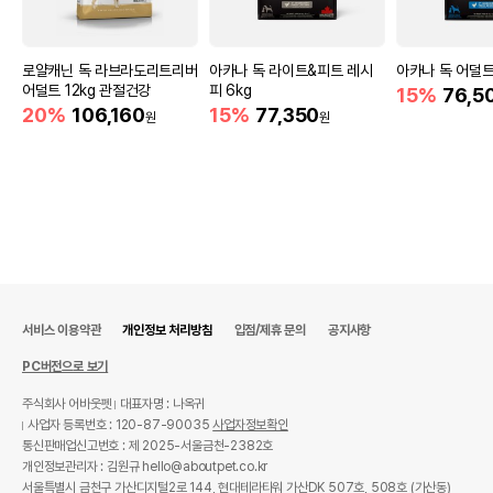
로얄캐닌 독 라브라도리트리버
아카나 독 라이트&피트 레시
아카나 독 어덜트
어덜트 12kg 관절건강
피 6kg
15%
76,5
20%
106,160
15%
77,350
원
원
서비스 이용약관
개인정보 처리방침
입점/제휴 문의
공지사항
PC버전으로 보기
주식회사 어바웃펫
대표자명 : 나옥귀
사업자 등록번호 : 120-87-90035
사업자정보확인
통신판매업신고번호 : 제 2025-서울금천-2382호
개인정보관리자 : 김원규 hello@aboutpet.co.kr
서울특별시 금천구 가산디지털2로 144, 현대테라타워 가산DK 507호, 508호 (가산동)