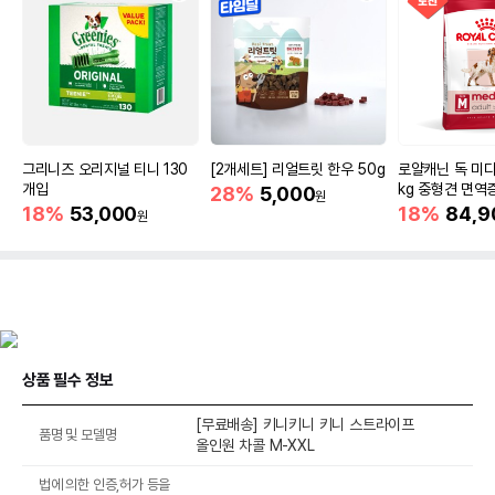
그리니즈 오리지널 티니 130
[2개세트] 리얼트릿 한우 50g
로얄캐닌 독 미디
개입
kg 중형견 면역
28%
5,000
원
18%
53,000
18%
84,9
원
상품 필수 정보
[무료배송] 키니키니 키니 스트라이프
품명 및 모델명
올인원 차콜 M-XXL
법에 의한 인증,허가 등을