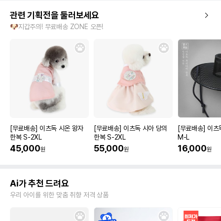
관련 기획전을 둘러보세요
🐶지갑주의! 무료배송 ZONE 오픈!
[무료배송] 이츠독 시온 왕자
[무료배송] 이츠독 시아 당의
[무료배송] 이츠
한복 S-2XL
한복 S-2XL
M-L
45,000
55,000
16,000
원
원
원
Ai가 추천 드려요
우리 아이를 위한 맞춤 취향 저격 상품