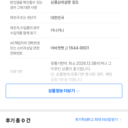
상품상세설명 참조
받았음을 확인할수 있는
경우 그에 대한 사항
제조국 또는 원산지
대한민국
제조자,수입품의 경우
키니키니
수입자를 함께 표기
AS책임자와 전화번호
어바웃펫 // 1644-9601
또는 소비자상담 관련
전화번호
유통기한이 최소 2026.12.08이거나 그
이후인 상품이 출고됩니다.
유통기한
단, 상품명에 유통기한 명시된 경우, 해당
유통기한을 따릅니다.
상품정보 더보기
후기 총
0
건
후기작성하고 최대 150점 받기