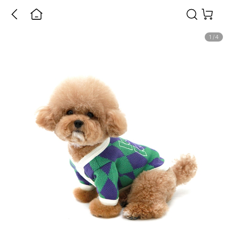
1
/
4