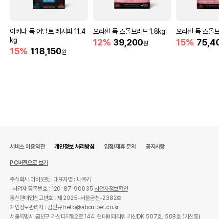
아카나 독 어덜트 레시피 11.4
오리젠 독 스몰브리드 1.8kg
오리젠 독 스몰브
kg
12%
39,200
15%
75,4
원
15%
118,150
원
서비스 이용약관
개인정보 처리방침
입점/제휴 문의
공지사항
PC버전으로 보기
주식회사 어바웃펫
대표자명 : 나옥귀
사업자 등록번호 : 120-87-90035
사업자정보확인
통신판매업신고번호 : 제 2025-서울금천-2382호
개인정보관리자 : 김원규 hello@aboutpet.co.kr
서울특별시 금천구 가산디지털2로 144, 현대테라타워 가산DK 507호, 508호 (가산동)