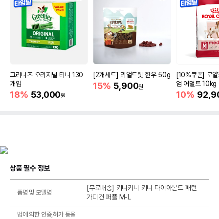
그리니즈 오리지널 티니 130
[2개세트] 리얼트릿 한우 50g
[10%쿠폰] 로
개입
엄 어덜트 10kg
15%
5,900
원
증진
18%
53,000
10%
92,9
원
상품 필수 정보
[무료배송] 키니키니 키니 다이아몬드 패턴
품명 및 모델명
가디건 퍼플 M-L
법에 의한 인증,허가 등을