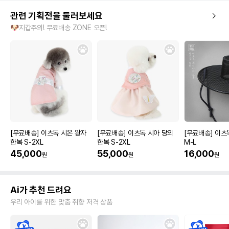
관련 기획전을 둘러보세요
🐶지갑주의! 무료배송 ZONE 오픈!
[무료배송] 이츠독 시온 왕자
[무료배송] 이츠독 시아 당의
[무료배송] 이츠
한복 S-2XL
한복 S-2XL
M-L
45,000
55,000
16,000
원
원
원
Ai가 추천 드려요
우리 아이를 위한 맞춤 취향 저격 상품