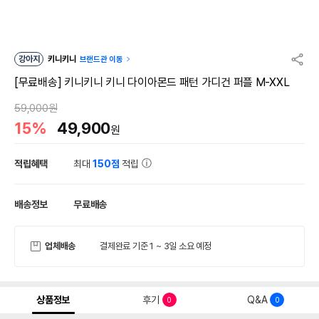
강아지
키니키니
브랜드관 이동
[무료배송] 키니키니 키니 다이아몬드 패턴 가디건 퍼플 M-XXL
59,000원
15%
49,900
원
적립혜택
최대
150점
적립
배송정보
무료배송
업체배송
결제완료 기준 1 ~ 3일 소요 예정
상품정보
후기
Q&A
0
0