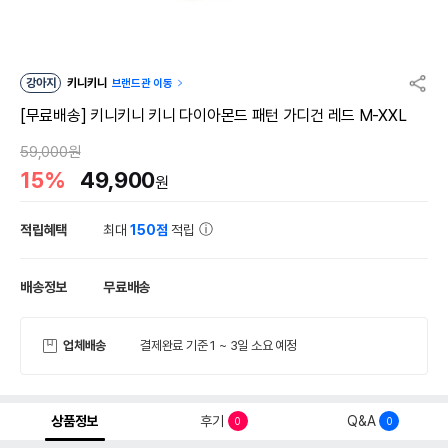
강아지
키니키니
브랜드관 이동
[무료배송] 키니키니 키니 다이아몬드 패턴 가디건 레드 M-XXL
59,000원
15%
49,900
원
적립혜택
최대
150점
적립
배송정보
무료배송
업체배송
결제완료 기준 1 ~ 3일 소요 예정
상품정보
후기
Q&A
0
0