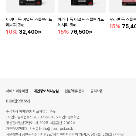
아카나 독 어덜트 스몰브리드
아카나 독 어덜트 스몰브리드
오리젠 독 스몰브
레시피 2kg
레시피 6kg
15%
75,4
10%
32,400
15%
76,500
원
원
서비스 이용약관
개인정보 처리방침
입점/제휴 문의
공지사항
PC버전으로 보기
주식회사 어바웃펫
대표자명 : 나옥귀
사업자 등록번호 : 120-87-90035
사업자정보확인
통신판매업신고번호 : 제 2025-서울금천-2382호
개인정보관리자 : 김원규 hello@aboutpet.co.kr
서울특별시 금천구 가산디지털2로 144, 현대테라타워 가산DK 507호, 508호 (가산동)