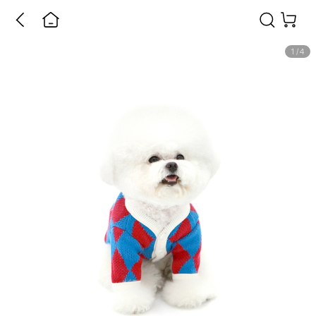
1
/
4