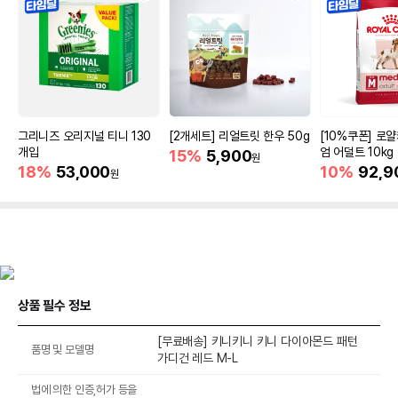
그리니즈 오리지널 티니 130
[2개세트] 리얼트릿 한우 50g
[10%쿠폰] 로
개입
엄 어덜트 10kg
15%
5,900
원
증진
18%
53,000
10%
92,9
원
상품 필수 정보
[무료배송] 키니키니 키니 다이아몬드 패턴
품명 및 모델명
가디건 레드 M-L
법에 의한 인증,허가 등을