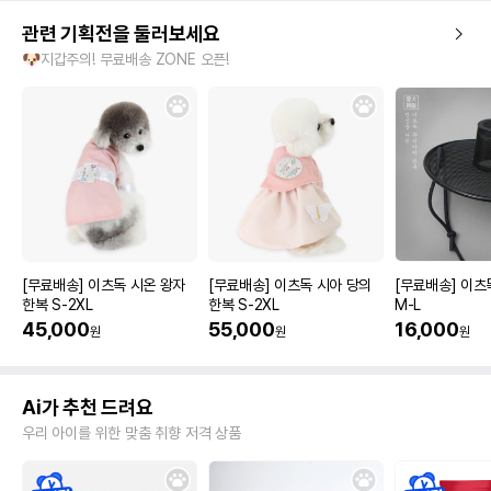
관련 기획전을 둘러보세요
🐶지갑주의! 무료배송 ZONE 오픈!
[무료배송] 이츠독 시온 왕자
[무료배송] 이츠독 시아 당의
[무료배송] 이츠
한복 S-2XL
한복 S-2XL
M-L
45,000
55,000
16,000
원
원
원
Ai가 추천 드려요
우리 아이를 위한 맞춤 취향 저격 상품