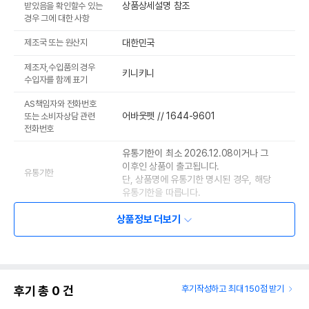
상품상세설명 참조
받았음을 확인할수 있는
경우 그에 대한 사항
제조국 또는 원산지
대한민국
제조자,수입품의 경우
키니키니
수입자를 함께 표기
AS책임자와 전화번호
어바웃펫 // 1644-9601
또는 소비자상담 관련
전화번호
유통기한이 최소 2026.12.08이거나 그
이후인 상품이 출고됩니다.
유통기한
단, 상품명에 유통기한 명시된 경우, 해당
유통기한을 따릅니다.
상품정보 더보기
후기 총
0
건
후기작성하고 최대 150점 받기