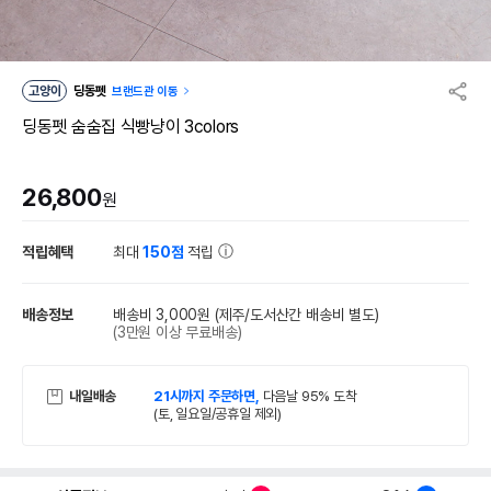
고양이
딩동펫
브랜드관 이동
딩동펫 숨숨집 식빵냥이 3colors
26,800
원
적립혜택
최대
150점
적립
배송정보
배송비 3,000원
(제주/도서산간 배송비 별도)
(3만원 이상 무료배송)
내일배송
21시까지 주문하면,
다음날 95% 도착
(토, 일요일/공휴일 제외)