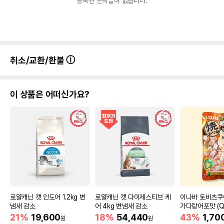
등록된 문의글이 없습니다.
취소/교환/환불
이 상품은 어떠신가요?
로얄캐닌 캣 인도어 1.2kg 변
로얄캐닌 캣 다이제스티브 케
이나바 토비츠
냄새 감소
어 4kg 변냄새 감소
가다랑어포맛 (QS
21%
19,600
18%
54,440
43%
1,70
원
원