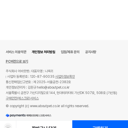
서비스 이용약관
개인정보 처리방침
입점/제휴 문의
공지사항
PC버전으로 보기
주식회사 어바웃펫
대표자명 : 나옥귀
사업자 등록번호 : 120-87-90035
사업자정보확인
통신판매업신고번호 : 제 2025-서울금천-2382호
개인정보관리자 : 김원규 hello@aboutpet.co.kr
서울특별시 금천구 가산디지털2로 144, 현대테라타워 가산DK 507호, 508호 (가산동)
구매안전(에스크로)서비스
© copyright (c) www.aboutpet.co.kr all rights reserved.