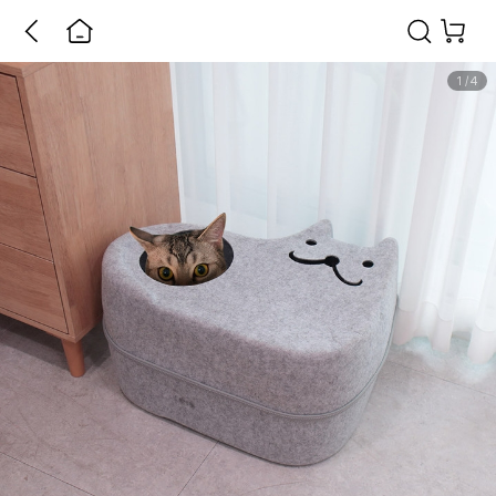
1
/
4