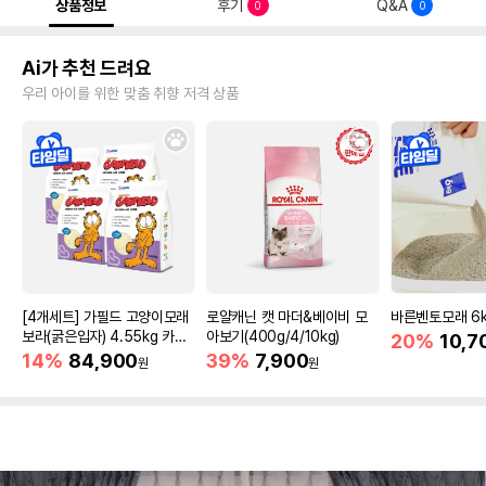
상품정보
후기
Q&A
0
0
Ai가 추천 드려요
우리 아이를 위한 맞춤 취향 저격 상품
[4개세트] 가필드 고양이모래
로얄캐닌 캣 마더&베이비 모
바른벤토모래 6
보라(굵은입자) 4.55kg 카사
아보기(400g/4/10kg)
20%
10,7
바모래
14%
84,900
39%
7,900
원
원