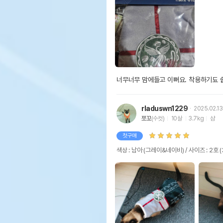
너무너무 맘에들고 이뻐요. 착용하기됴 
rladuswn1229
2025.02.13
쪼꼬
(수컷)
10살
3.7kg
샴
첫구매
색상 : 남아 (그레이&네이비) / 사이즈 : 2호 (