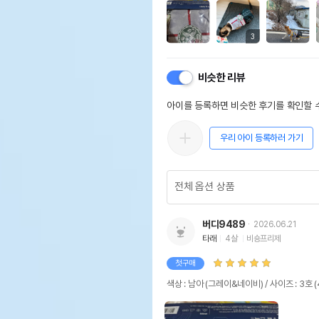
3
비슷한 리뷰
아이를 등록하면 비슷한 후기를 확인할 수
우리 아이 등록하러 가기
버디9489
2026.06.21
타래
4살
비숑프리제
첫구매
색상 : 남아 (그레이&네이비) / 사이즈 : 3호 (