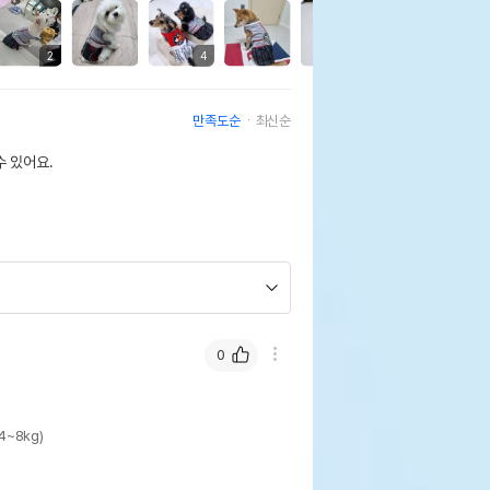
3
2
4
3
만족도순
최신순
 있어요.
0
4~8kg)