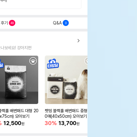
후기
Q&A
49
0
만나보세요! 강아지편
블랙홀 배변패드 대형 20
펫띵 블랙홀 배변패드 중형 5
펫띵 3단 변신 패딩
0x75cm) 모아보기
0매(40x50cm) 모아보기
55%
17,900
원
%
12,500
30%
13,700
원
원