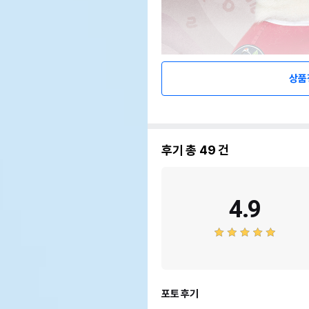
상품
후기 총
49
건
4.9
포토 후기