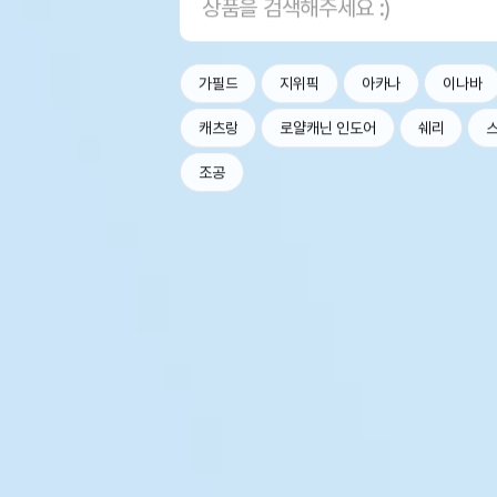
가필드
지위픽
아카나
이나바
캐츠랑
로얄캐닌 인도어
쉐리
조공