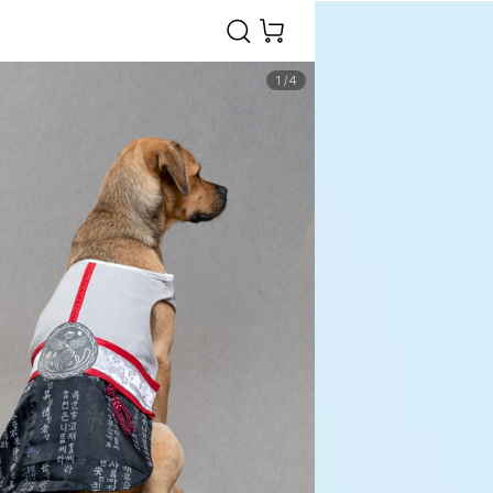
1
/
4