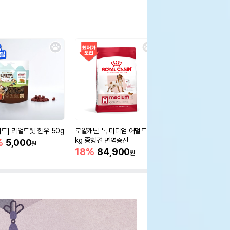
세트] 리얼트릿 한우 50g
로얄캐닌 독 미디엄 어덜트 10
오리젠 독 스몰브리드 4
kg 중형견 면역증진
%
5,000
15%
75,400
원
원
18%
84,900
원