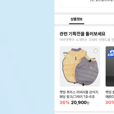
상품정보
관련 기획전을 둘러보세요
어바웃펫이 소개하는 갓성비 브랜드를 
펫띵 후리스 리버서블 강아지
펫띵 
패딩 핑크/그레이 1호-6호
매(6
36%
20,900
30
원