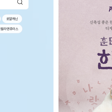
로얄캐닌
스텔라앤츄이스