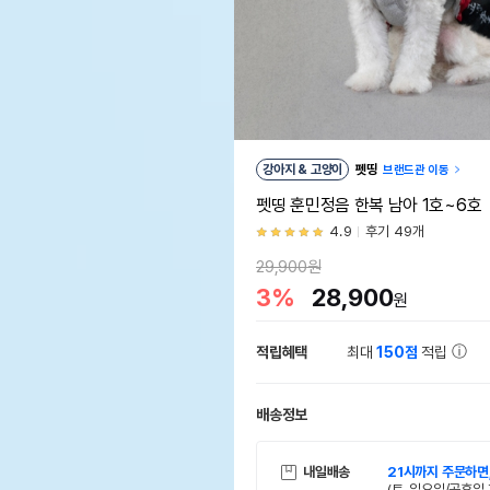
강아지 & 고양이
펫띵
브랜드관 이동
펫띵 훈민정음 한복 남아 1호~6호
4.9
후기 49개
29,900원
3%
28,900
원
적립혜택
최대
150점
적립
배송정보
내일배송
21시까지 주문하면
(토, 일요일/공휴일 