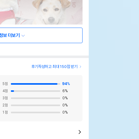
정보 더보기
후기작성하고 최대 150점 받기
5
점
94
%
4
점
6
%
3
점
0
%
2
점
0
%
1
점
0
%