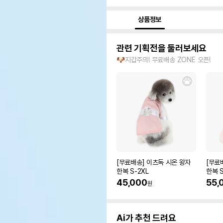
상품정보
관련 기획전을 둘러보세요
🐶지갑주의! 무료배송 ZONE 오픈!
[무료배송] 이츠독 시온 왕자
[무료
한복 S-2XL
한복 S
45,000
55,
원
Ai가 추천 드려요