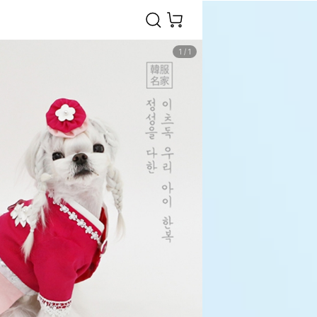
1
/
1