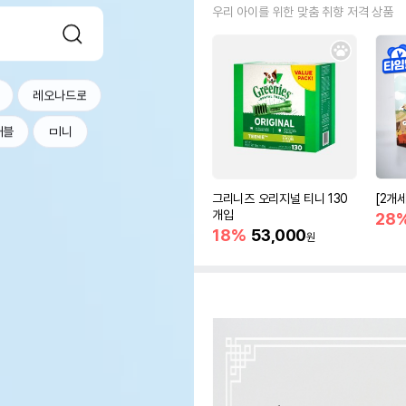
우리 아이를 위한 맞춤 취향 저격 상품
레오나드로
커블
ㅁl니
그리니즈 오리지널 티니 130
[2개
개입
28
18%
53,000
원