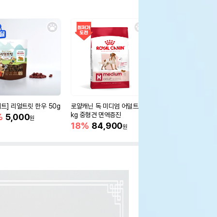
세트] 리얼트릿 한우 50g
로얄캐닌 독 미디엄 어덜트 10
오리젠 독 스몰브리드 4
kg 중형견 면역증진
%
5,000
15%
75,400
원
원
18%
84,900
원