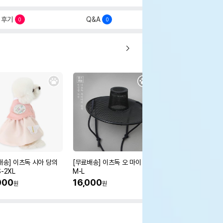
후기
Q&A
0
0
배송] 이츠독 시아 당의
[무료배송] 이츠독 오 마이 갓
[무료배송] 이츠독 몽뚜
-2XL
M-L
즈 아노락 점퍼
000
16,000
38,000
원
원
원