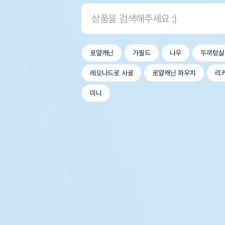
로얄캐닌
가필드
나우
두끼텅살
레오나드로 사료
로얄캐닌 파우치
리
미니