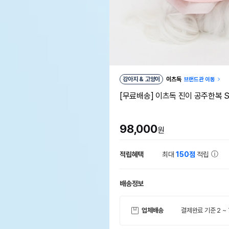
강아지 & 고양이
이츠독
브랜드관 이동
[무료배송] 이츠독 진이 공주한복 S
98,000
원
적립혜택
최대
150점
적립
배송정보
업체배송
결제완료 기준 2 ~