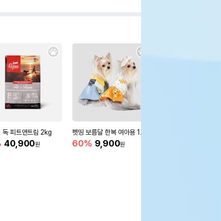
 독 피트앤트림 2kg
펫띵 보름달 한복 여아용 1호
펫띵 포근한복 여아 3
%
40,900
60%
9,900
41%
14,900
원
원
원