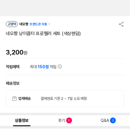
고양이
네오짱
브랜드관 이동
네오짱 냥이콥터 프로펠러 세트 (색상랜덤)
3,200
원
적립혜택
최대
150점
적립
배송정보
업체배송
결제완료 기준 2 ~ 7일 소요 예정
상품정보
후기
Q&A
0
0