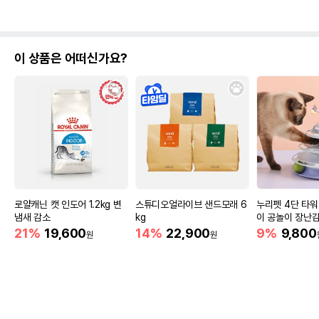
이 상품은 어떠신가요?
로얄캐닌 캣 인도어 1.2kg 변
스튜디오얼라이브 샌드모래 6
누리펫 4단 타워
냄새 감소
kg
이 공놀이 장난감 
비) - L/퍼플
21%
19,600
14%
22,900
9%
9,800
원
원