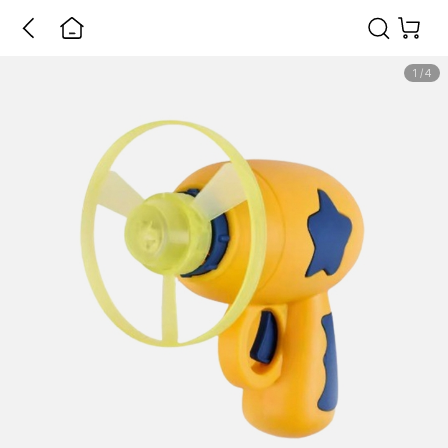
1
/
4