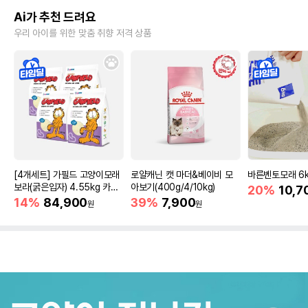
Ai가 추천 드려요
우리 아이를 위한 맞춤 취향 저격 상품
[4개세트] 가필드 고양이모래
로얄캐닌 캣 마더&베이비 모
바른벤토모래 6
보라(굵은입자) 4.55kg 카사
아보기(400g/4/10kg)
20%
10,7
바모래
14%
84,900
39%
7,900
원
원