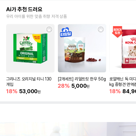
Ai가 추천 드려요
우리 아이를 위한 맞춤 취향 저격 상품
그리니즈 오리지널 티니 130
[2개세트] 리얼트릿 한우 50g
로얄캐닌 독 미디
개입
kg 중형견 면역
28%
5,000
원
18%
53,000
18%
84,9
원