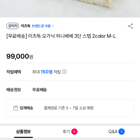
강아지
이츠독
브랜드관 이동
[무료배송] 이츠독 오가닉 허니베베 3단 스텝 2color M-L
99,000
원
적립혜택
최대
150점
적립
배송정보
무료배송
업체배송
결제완료 기준 3 ~ 7일 소요 예정
상품정보
후기
Q&A
0
0