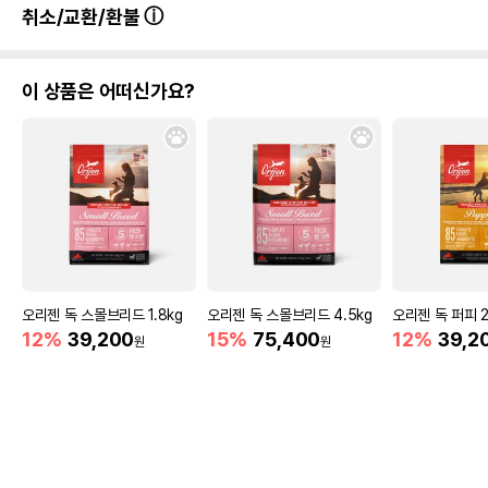
취소/교환/환불
이 상품은 어떠신가요?
오리젠 독 스몰브리드 1.8kg
오리젠 독 스몰브리드 4.5kg
오리젠 독 퍼피 2
12%
39,200
15%
75,400
12%
39,2
원
원