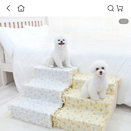
1
/
1