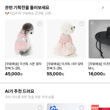
관련 기획전을 둘러보세요
🐶지갑주의! 무료배송 ZONE 오픈!
[무료배송] 이츠독 시온 왕자
[무료배송] 이츠독 시아 당의
[무료배송] 이츠
한복 S-2XL
한복 S-2XL
M-L
45,000
55,000
16,000
원
원
원
Ai가 추천 드려요
우리 아이를 위한 맞춤 취향 저격 상품