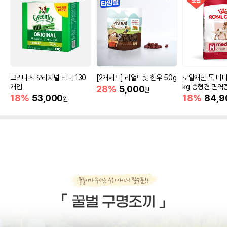
그리니즈 오리지널 티니 130
[2개세트] 리얼트릿 한우 50g
로얄캐닌 독 미디
개입
kg 중형견 면역
28%
5,000
원
18%
53,000
18%
84,9
원