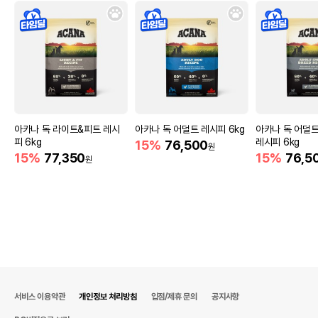
아카나 독 라이트&피트 레시
아카나 독 어덜트 레시피 6kg
아카나 독 어덜
피 6kg
레시피 6kg
15%
76,500
원
15%
77,350
15%
76,5
원
서비스 이용약관
개인정보 처리방침
입점/제휴 문의
공지사항