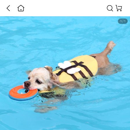
1
/
1