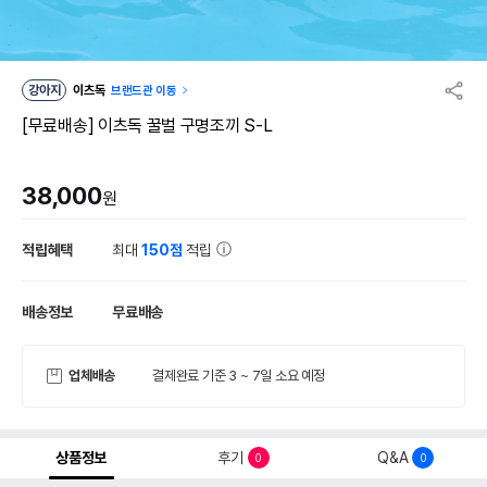
강아지
이츠독
브랜드관 이동
[무료배송] 이츠독 꿀벌 구명조끼 S-L
38,000
원
적립혜택
최대
150점
적립
배송정보
무료배송
업체배송
결제완료 기준 3 ~ 7일 소요 예정
상품정보
후기
Q&A
0
0