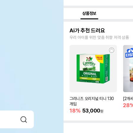
상품정보
Ai가 추천 드려요
우리 아이를 위한 맞춤 취향 저격 상품
그리니즈 오리지널 티니 130
[2개
개입
28
18%
53,000
원