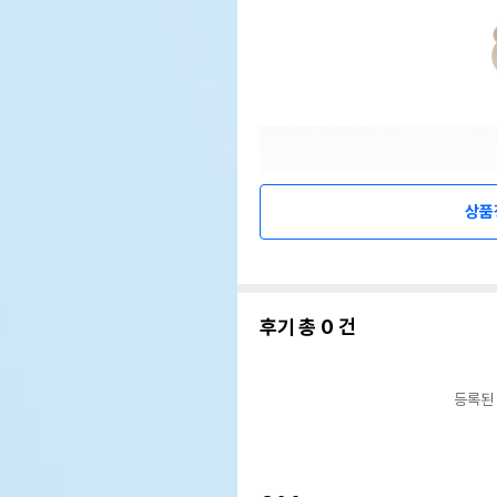
상품
후기 총
0
건
등록된