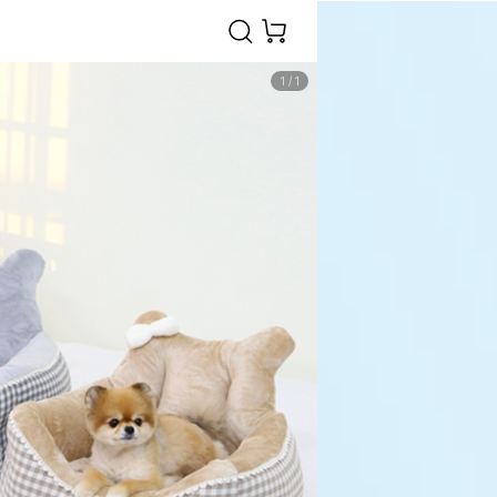
1
/
1