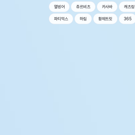
열빙어
츄르비츠
카사바
캐츠랑
파티믹스
하림
황제트릿
365