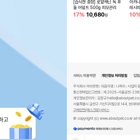
[습식캔 증정] 로얄캐닌 독 푸
아카나
들 어덜트 500g 피모관리
레시피
17%
10,680
10
원
서비스 이용약관
개인정보 처리방침
입점
주식회사 어바웃펫
대표자명 : 나옥귀
사업자 등
통신판매업신고번호 : 제 2025-서울금천-238
개인정보관리자 : 김원규 hello@aboutpet.co.
서울특별시 금천구 가산디지털2로 144, 현대테라
구매안전(에스크로)서비스
© copyright (c) www.aboutpet.co.kr all r
하고