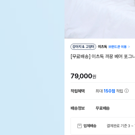
강아지 & 고양이
이츠독
브랜드관 이동
[무료배송] 이츠독 까꿍 베어 포그니
79,000
원
적립혜택
최대
150점
적립
배송정보
무료배송
업체배송
결제완료 기준 3 ~