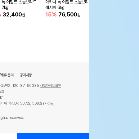
 독 어덜트 스몰브리드
아카나 독 어덜트 스몰브리드
오리젠 독 스몰브리드 1.
 2kg
레시피 6kg
12%
39,200
원
%
32,400
15%
76,500
원
원
/제휴 문의
공지사항
록번호 : 120-87-90035
사업자정보확인
2호
kr
타워 가산DK 507호, 508호 (가산동)
ights reserved.