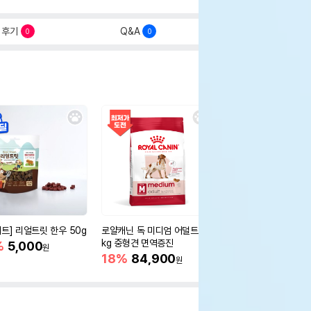
후기
Q&A
0
0
세트] 리얼트릿 한우 50g
로얄캐닌 독 미디엄 어덜트 10
오리젠 독 스몰브리드 4
kg 중형견 면역증진
%
5,000
15%
75,400
원
원
18%
84,900
원