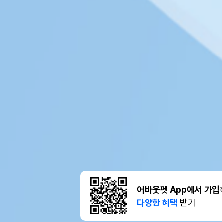
어바웃펫 App에서 가입
다양한 혜택
받기