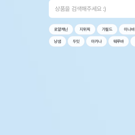
로얄캐닌
지위픽
가필드
이나바
냥샘
두잇
아카나
웨루바