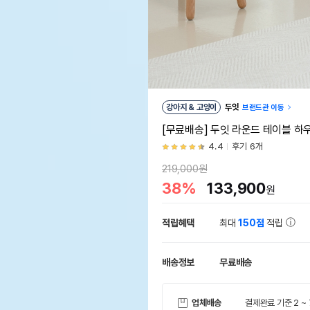
강아지 & 고양이
두잇
브랜드관 이동
[무료배송] 두잇 라운드 테이블 하
4.4
후기 6개
219,000원
38%
133,900
원
적립혜택
최대
150점
적립
배송정보
무료배송
업체배송
결제완료 기준 2 ~