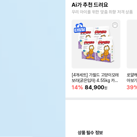
Ai가 추천 드려요
우리 아이를 위한 맞춤 취향 저격 상품
[4개세트] 가필드 고양이모래
로얄캐
보라(굵은입자) 4.55kg 카사
아보기(
바모래
14%
84,900
39
원
상품 필수 정보