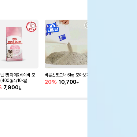
닌 캣 마더&베이비 모
바른벤토모래 6kg 모아보기
로얄캐닌 캣 인도어 4k
400g/4/10kg)
새 감소
20%
10,700
원
%
7,900
16%
55,000
원
원