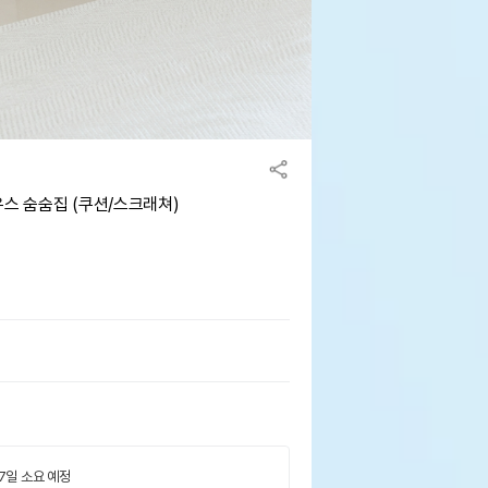
우스 숨숨집 (쿠션/스크래쳐)
 7일 소요 예정