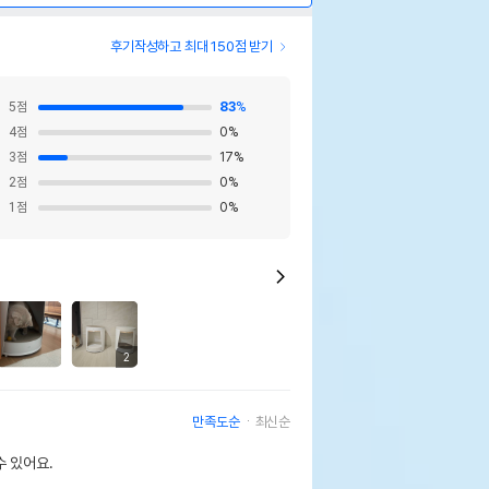
후기작성하고 최대 150점 받기
5
점
83
%
4
점
0
%
3
점
17
%
2
점
0
%
1
점
0
%
2
만족도순
최신순
 있어요.