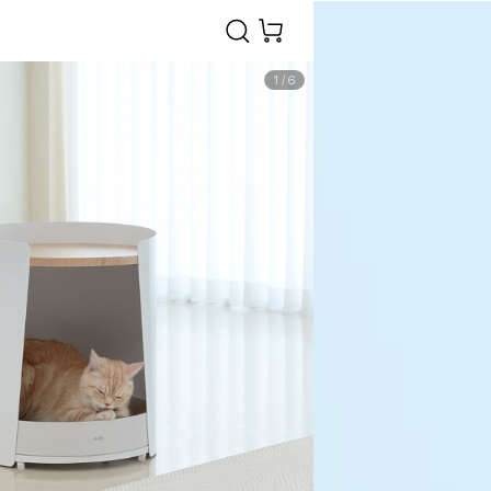
1
/
6