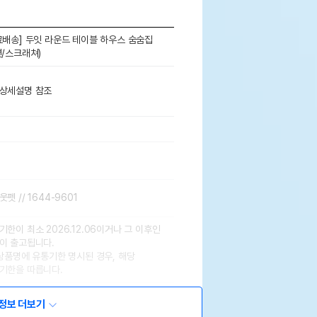
료배송] 두잇 라운드 테이블 하우스 숨숨집
션/스크래쳐)
상세설명 참조
펫 // 1644-9601
기한이 최소 2026.12.06이거나 그 이후인
이 출고됩니다.
 상품명에 유통기한 명시된 경우, 해당
기한을 따릅니다.
정보 더보기