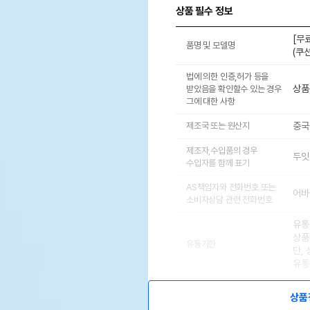
상품 필수 정보
[무
품명 및 모델명
(쿠
법에 의한 인증,허가 등을
상품
받았음을 확인할수 있는 경우
그에 대한 사항
제조국 또는 원산지
중국
제조자,수입품의 경우
두잇
수입자를 함께 표기
AS책임자와 전화번호 또는
어바웃
소비자상담 관련 전화번호
유통
상품
유통기한
단,
유통
상품