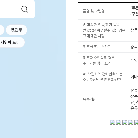
[무
품명 및 모델명
(쿠
법에 의한 인증,허가 등을
캣만두
상품
받았음을 확인할수 있는 경우
그에 대한 사항
지위픽 토끼
제조국 또는 원산지
중국
제조자,수입품의 경우
두잇
수입자를 함께 표기
AS책임자와 전화번호 또는
어바웃
소비자상담 관련 전화번호
유통
상품
유통기한
단,
유통