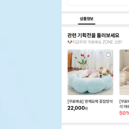
상품정보
관련 기획전을 둘러보세요
🐶지갑주의! 무료배송 ZONE 오픈!
[무료배송] 멍해묘해 꽃잠방석
[무료
석 애
22,000
원
50