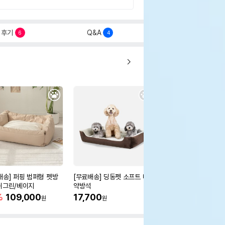
후기
Q&A
6
4
배송] 퍼핑 범퍼형 펫방
[무료배송] 딩동펫 소프트 마
[무료배송] 딩동펫 반
쉬그린/베이지
약방석
해바라기 도넛방석 5col
-L
%
109,000
17,700
50%
10,700
원
원
원