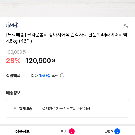
강아지
[무료배송] 크라운롤리 강아지화식 습식사료 단품백/버라이어티팩
4.8kg (48팩)
168,000원
28%
120,900
원
적립혜택
최대
150점
적립
배송정보
업체배송
결제완료 기준 2 ~ 7일 소요 예정
상품정보
후기
Q&A
0
0