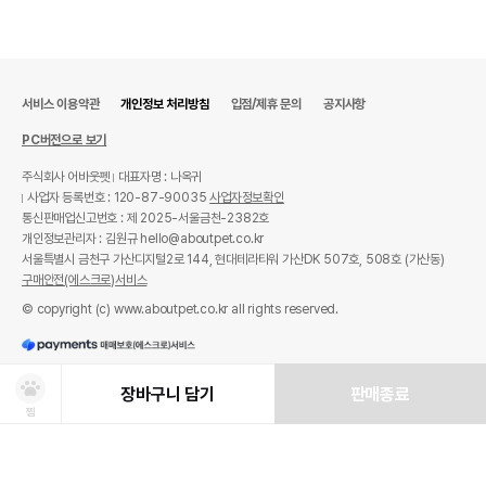
서비스 이용약관
개인정보 처리방침
입점/제휴 문의
공지사항
PC버전으로 보기
주식회사 어바웃펫
대표자명 : 나옥귀
사업자 등록번호 : 120-87-90035
사업자정보확인
통신판매업신고번호 : 제 2025-서울금천-2382호
개인정보관리자 : 김원규 hello@aboutpet.co.kr
서울특별시 금천구 가산디지털2로 144, 현대테라타워 가산DK 507호, 508호 (가산동)
구매안전(에스크로)서비스
© copyright (c) www.aboutpet.co.kr all rights reserved.
장바구니 담기
판매종료
찜
상품선택
처방사료 주문 시 확인해주세요!
쿠폰보기
적립혜택
취소/ 교환/ 환불
유통기한 임박 상품
최저가 도전 상품
AI검색
AI검색