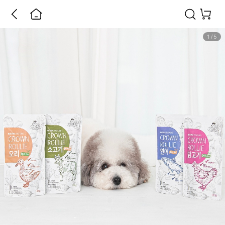
1
/
5