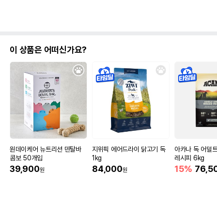
이 상품은 어떠신가요?
원데이케어 뉴트리션 덴탈바
지위픽 에어드라이 닭고기 독
아카나 독 어덜
콤보 50개입
1kg
레시피 6kg
39,900
84,000
15%
76,5
원
원