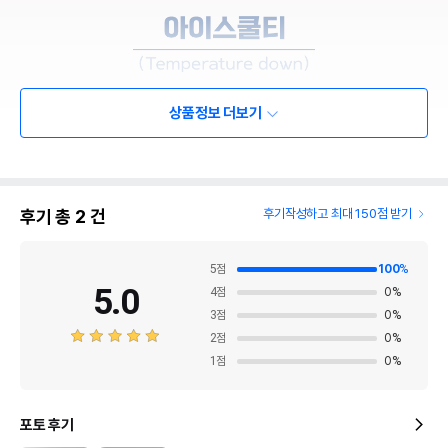
상품정보 더보기
후기 총
2
건
후기작성하고 최대 150점 받기
5
점
100
%
5.0
4
점
0
%
3
점
0
%
2
점
0
%
1
점
0
%
포토 후기