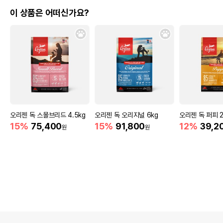
이 상품은 어떠신가요?
오리젠 독 스몰브리드 4.5kg
오리젠 독 오리지널 6kg
오리젠 독 퍼피 2
15%
75,400
15%
91,800
12%
39,2
원
원