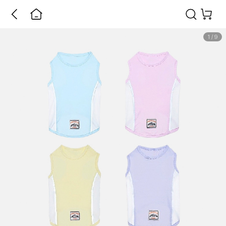
1
/
9