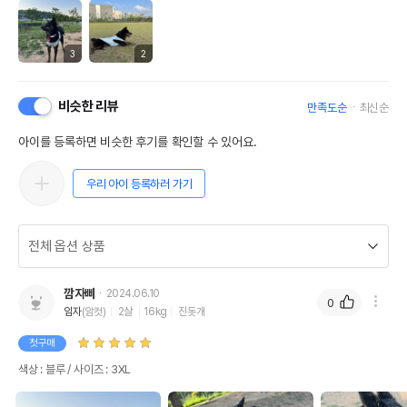
3
2
비슷한 리뷰
만족도순
최신순
아이를 등록하면 비슷한 후기를 확인할 수 있어요.
우리 아이 등록하러 가기
깜자삐
2024.06.10
0
임자
(암컷)
2살
16kg
진돗개
첫구매
색상 : 블루 / 사이즈 : 3XL