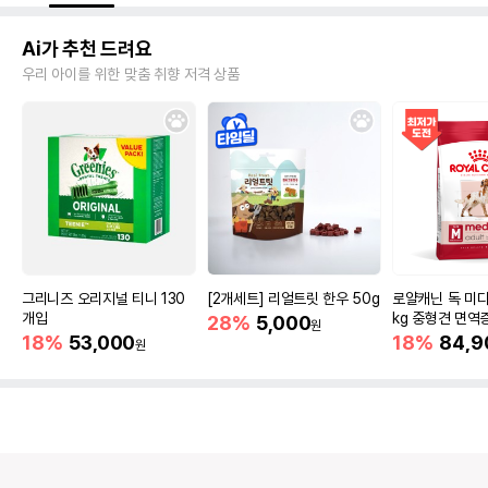
Ai가 추천 드려요
우리 아이를 위한 맞춤 취향 저격 상품
그리니즈 오리지널 티니 130
[2개세트] 리얼트릿 한우 50g
로얄캐닌 독 미디
개입
kg 중형견 면역
28%
5,000
원
18%
53,000
18%
84,9
원