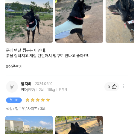
흙에 맨날 뒹구는 아인데, 

흙물 잘빠지고 재질 탄탄해서 빵구도 안나고 좋아요!! 

#상품후기
깜자삐
2024.06.10
0
임자
(암컷)
2살
16kg
진돗개
첫구매
색상 : 옐로우 / 사이즈 : 3XL