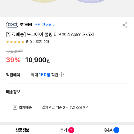
강아지
도그아이
브랜드관 이동
[무료배송] 도그아이 쿨링 티셔츠 4 color S-5XL
5.0
후기 2개
17,900원
39%
10,900
원
적립혜택
최대
150점
적립
배송정보
업체배송
결제완료 기준 2 ~ 7일 소요 예정
상품정보
후기
Q&A
2
0