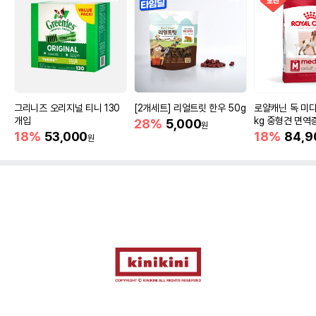
그리니즈 오리지널 티니 130
[2개세트] 리얼트릿 한우 50g
로얄캐닌 독 미디
개입
kg 중형견 면역
28%
5,000
원
18%
53,000
18%
84,9
원