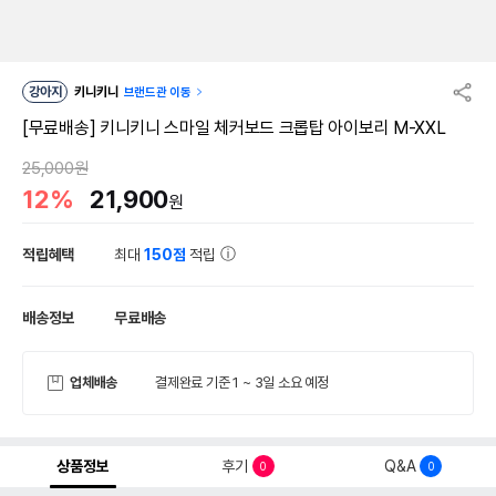
강아지
키니키니
브랜드관 이동
[무료배송] 키니키니 스마일 체커보드 크롭탑 아이보리 M-XXL
25,000원
12%
21,900
원
적립혜택
최대
150점
적립
배송정보
무료배송
업체배송
결제완료 기준 1 ~ 3일 소요 예정
상품정보
후기
Q&A
0
0