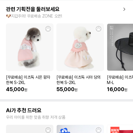
관련 기획전을 둘러보세요
🐶지갑주의! 무료배송 ZONE 오픈!
[무료배송] 이츠독 시온 왕자
[무료배송] 이츠독 시아 당의
[무료배송] 이츠
한복 S-2XL
한복 S-2XL
M-L
45,000
55,000
16,000
원
원
원
Ai가 추천 드려요
우리 아이를 위한 맞춤 취향 저격 상품