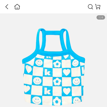
1
/
4