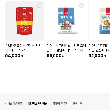
스텔라앤츄이스 츄이스 치킨
디어니스트키친 탈수건조 그레
디어니스트키친 
디너패티 397g
인프리 칠면조 레시피 907g
레인 칠면조 레시
64,000
56,000
52,000
원
원
원
서비스 이용약관
개인정보 처리방침
입점/제휴 문의
공지사항