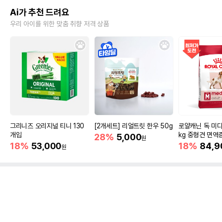
Ai가 추천 드려요
우리 아이를 위한 맞춤 취향 저격 상품
그리니즈 오리지널 티니 130
[2개세트] 리얼트릿 한우 50g
로얄캐닌 독 미디
개입
kg 중형견 면역
28%
5,000
원
18%
53,000
18%
84,9
원