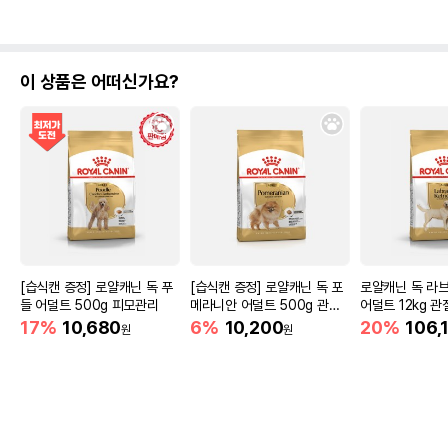
이 상품은 어떠신가요?
[습식캔 증정] 로얄캐닌 독 푸
[습식캔 증정] 로얄캐닌 독 포
로얄캐닌 독 라
들 어덜트 500g 피모관리
메라니안 어덜트 500g 관절
어덜트 12kg 
건강
17%
10,680
6%
10,200
20%
106,
원
원