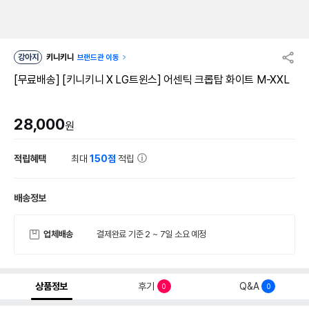
강아지
키니키니
브랜드관 이동
[무료배송] [키니키니 X LG트윈스] 어센틱 크롭탑 화이트 M-XXL
28,000
원
적립혜택
최대
150점
적립
배송정보
업체배송
결제완료 기준 2 ~ 7일 소요 예정
상품정보
후기
Q&A
0
0