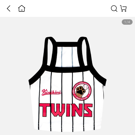
1
/
4