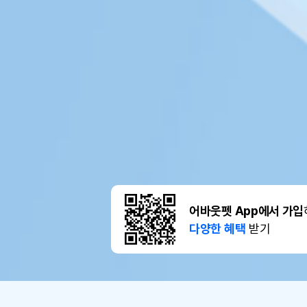
어바웃펫 App에서 가입
다양한 혜택
받기