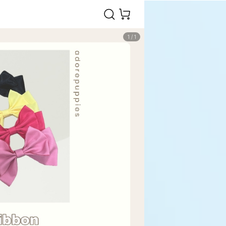
1
/
1