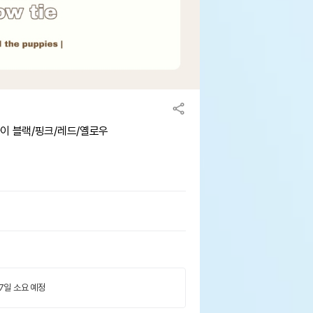
이 블랙/핑크/레드/옐로우
 7일 소요 예정