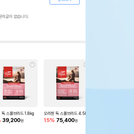
문의글이 없습니다.
 독 스몰브리드 1.8kg
오리젠 독 스몰브리드 4.5kg
오리젠 독 시니어 6kg
%
39,200
15%
75,400
15%
89,900
원
원
원