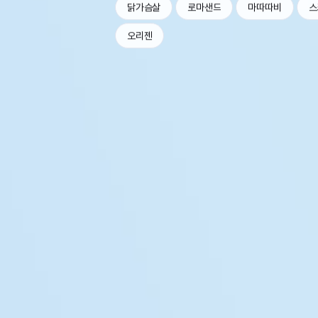
닭가슴살
로마샌드
마따따비
스
오리젠