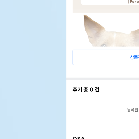
상품
후기 총
0
건
등록된
Q&A