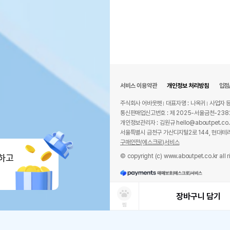
서비스 이용약관
개인정보 처리방침
입점
주식회사 어바웃펫
대표자명 : 나옥귀
사업자 등
통신판매업신고번호 : 제 2025-서울금천-238
개인정보관리자 : 김원규 hello@aboutpet.co.
서울특별시 금천구 가산디지털2로 144, 현대테라
구매안전(에스크로)서비스
© copyright (c) www.aboutpet.co.kr all r
하고
장바구니 담기
찜
상품선택