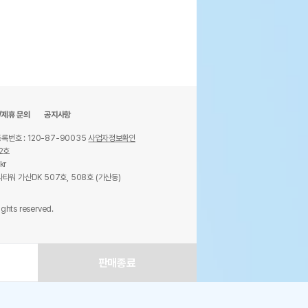
/제휴 문의
공지사항
록번호 : 120-87-90035
사업자정보확인
2호
kr
타워 가산DK 507호, 508호 (가산동)
ights reserved.
판매종료