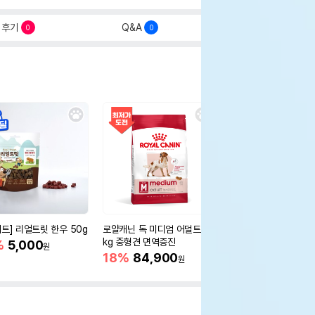
후기
Q&A
0
0
세트] 리얼트릿 한우 50g
로얄캐닌 독 미디엄 어덜트 10
오리젠 독 스몰브리드 4
kg 중형견 면역증진
%
5,000
15%
75,400
원
원
18%
84,900
원