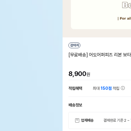
강아지
[무료배송] 어도어퍼피즈 리본 보타
8,900
원
적립혜택
최대
150점
적립
배송정보
업체배송
결제완료 기준 2 ~