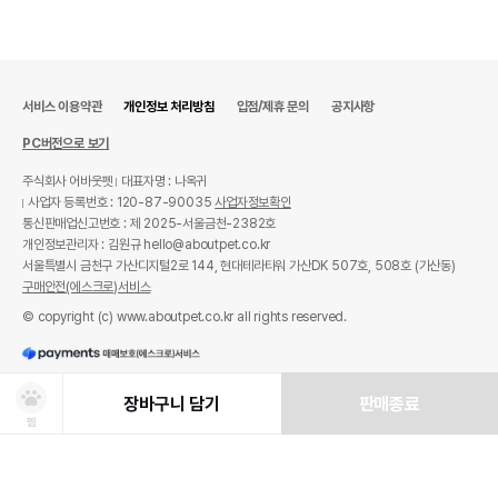
서비스 이용약관
개인정보 처리방침
입점/제휴 문의
공지사항
PC버전으로 보기
주식회사 어바웃펫
대표자명 : 나옥귀
사업자 등록번호 : 120-87-90035
사업자정보확인
통신판매업신고번호 : 제 2025-서울금천-2382호
개인정보관리자 : 김원규 hello@aboutpet.co.kr
서울특별시 금천구 가산디지털2로 144, 현대테라타워 가산DK 507호, 508호 (가산동)
구매안전(에스크로)서비스
© copyright (c) www.aboutpet.co.kr all rights reserved.
장바구니 담기
판매종료
찜
상품선택
처방사료 주문 시 확인해주세요!
쿠폰보기
적립혜택
취소/ 교환/ 환불
유통기한 임박 상품
최저가 도전 상품
AI검색
AI검색