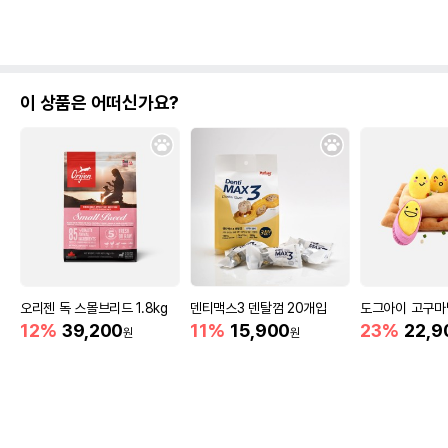
이 상품은 어떠신가요?
오리젠 독 스몰브리드 1.8kg
덴티맥스3 덴탈껌 20개입
도그아이 고구마
12%
39,200
11%
15,900
23%
22,9
원
원