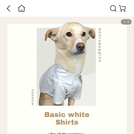
1
/
3