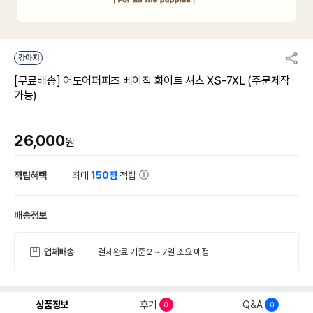
강아지
[무료배송] 어도어퍼피즈 베이직 화이트 셔츠 XS-7XL (주문제작
가능)
26,000
원
적립혜택
최대
150점
적립
배송정보
업체배송
결제완료 기준 2 ~ 7일 소요 예정
상품정보
후기
Q&A
0
0