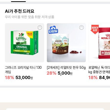
Ai가 추천 드려요
우리 아이를 위한 맞춤 취향 저격 상품
그리니즈 오리지널 티니 130
[2개세트] 리얼트릿 한우 50g
로얄캐닌 독 미디
개입
kg 중형견 면역
28%
5,000
원
18%
53,000
18%
84,9
원