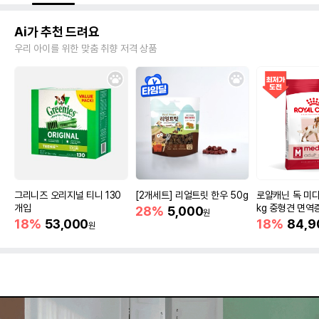
Ai가 추천 드려요
우리 아이를 위한 맞춤 취향 저격 상품
그리니즈 오리지널 티니 130
[2개세트] 리얼트릿 한우 50g
로얄캐닌 독 미디
개입
kg 중형견 면역
28%
5,000
원
18%
53,000
18%
84,9
원