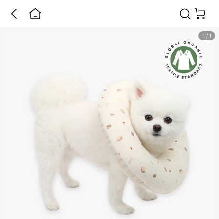
1
/
1