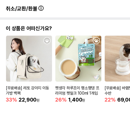
취소/교환/환불
이 상품은 어떠신가요?
[무료배송] 레토 강아지 이동
펫생각 하루조이 행소행댕 프
[무료배송] 바램
가방 백팩
리미엄 펫밀크 100ml 1개입
수반
33%
22,900
26%
1,400
22%
69,0
원
원