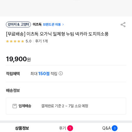
강아지 & 고양이
이츠독
브랜드관 이동
[무료배송] 이츠독 오가닉 일체형 누빔 넥카라 도치의소풍
5.0
후기 1개
19,900
원
적립혜택
최대
150점
적립
배송정보
업체배송
결제완료 기준 2 ~ 7일 소요 예정
상품정보
후기
Q&A
1
0