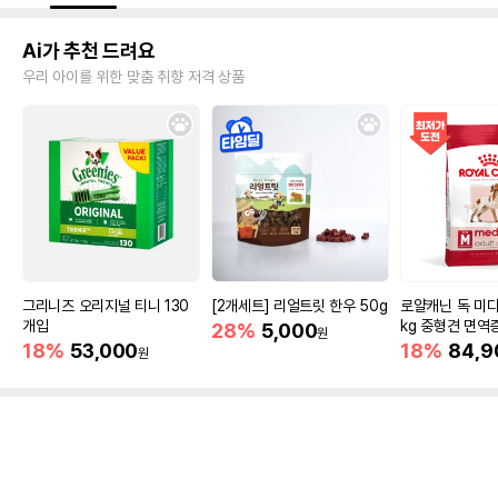
Ai가 추천 드려요
우리 아이를 위한 맞춤 취향 저격 상품
그리니즈 오리지널 티니 130
[2개세트] 리얼트릿 한우 50g
로얄캐닌 독 미디
개입
kg 중형견 면역
28%
5,000
원
18%
53,000
18%
84,9
원