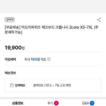
강아지
[무료배송] 어도어퍼피즈 체크보드 크롭나시 2color XS-7XL (주
문제작가능)
19,900
원
적립혜택
최대
150점
적립
배송정보
업체배송
결제완료 기준 2 ~ 7일 소요 예정
상품정보
후기
Q&A
0
0