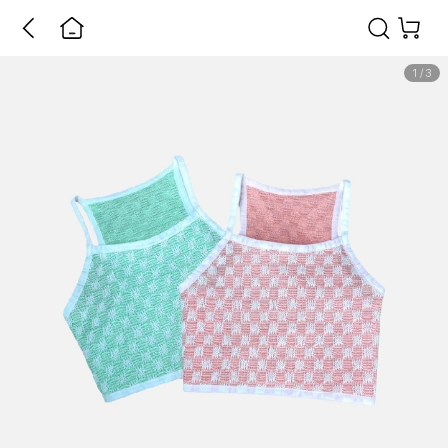
1
/
3