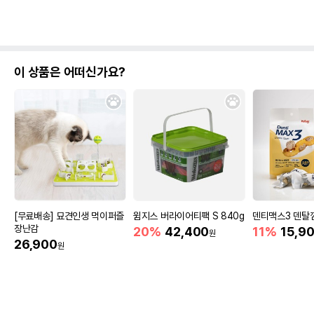
이 상품은 어떠신가요?
[무료배송] 묘견인생 먹이퍼즐
윔지스 버라이어티팩 S 840g
덴티맥스3 덴탈껌
장난감
20%
42,400
11%
15,9
원
26,900
원