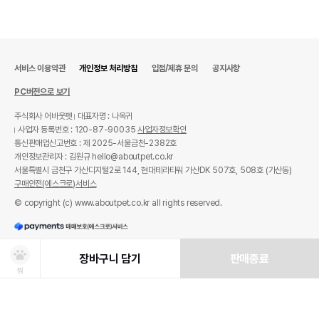
서비스 이용약관
개인정보 처리방침
입점/제휴 문의
공지사항
PC버전으로 보기
주식회사 어바웃펫
대표자명 : 나옥귀
사업자 등록번호 : 120-87-90035
사업자정보확인
통신판매업신고번호 : 제 2025-서울금천-2382호
개인정보관리자 : 김원규 hello@aboutpet.co.kr
서울특별시 금천구 가산디지털2로 144, 현대테라타워 가산DK 507호, 508호 (가산동)
구매안전(에스크로)서비스
© copyright (c) www.aboutpet.co.kr all rights reserved.
장바구니 담기
판매종료
찜
상품선택
처방사료 주문 시 확인해주세요!
쿠폰보기
적립혜택
취소/ 교환/ 환불
유통기한 임박 상품
최저가 도전 상품
AI검색
AI검색