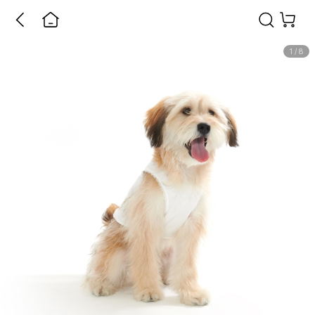
1
/
8