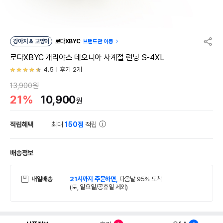
강아지 & 고양이
로다XBYC
브랜드관 이동
로다XBYC 개리야스 데오니아 사계절 런닝 S-4XL
4.5
후기 2개
13,900원
21%
10,900
원
적립혜택
최대
150점
적립
배송정보
내일배송
21시까지 주문하면,
다음날 95% 도착
(토, 일요일/공휴일 제외)