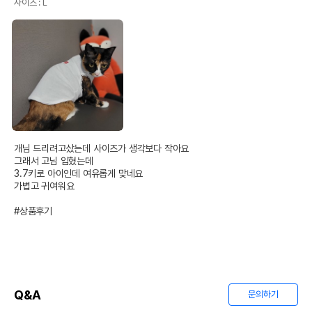
사이즈 : L
개님 드리려고샀는데 사이즈가 생각보다 작아요

그래서 고님 입혔는데

3.7키로 아이인데 여유롭게 맞네요

가볍고 귀여워요 

#상품후기
Q&A
문의하기