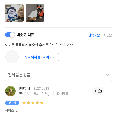
4
비슷한 리뷰
만족도순
최신순
아이를 등록하면 비슷한 후기를 확인할 수 있어요.
우리 아이 등록하러 가기
면빵이네
2023.09.13
1
면덕
(수컷)
8살
5.2kg
미니어처푸들
첫구매
사이즈 : L