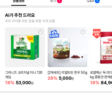
상품정보
후기
Q&A
2
0
Ai가 추천 드려요
우리 아이를 위한 맞춤 취향 저격 상품
그리니즈 오리지널 티니 130
[2개세트] 리얼트릿 한우 50g
로얄캐닌 독 미디
개입
kg 중형견 면역
28%
5,000
원
18%
53,000
18%
84,9
원