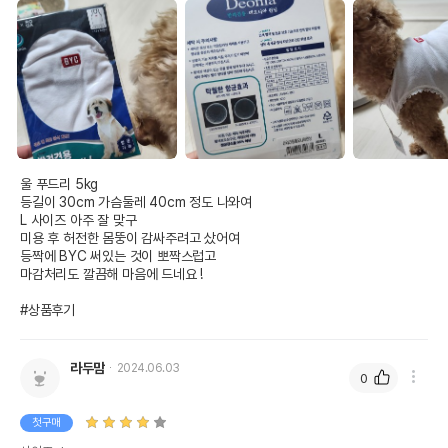
울 푸드리 5kg

등길이 30cm 가슴둘레 40cm 정도 나와여

L 사이즈 아주 잘 맞구

미용 후 허전한 몸뚱이 감싸주려고 샀어여

등짝에 BYC 써있는 것이 뽀짝스럽고

마감처리도 깔끔해 마음에 드네요 !

#상품후기
라두맘
2024.06.03
0
첫구매