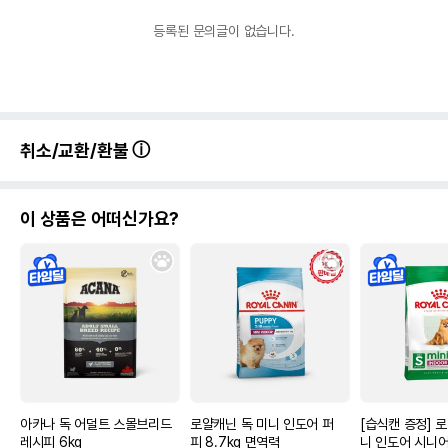
등록된 문의글이 없습니다.
취소/교환/환불
이 상품은 어떠신가요?
아카나 독 어덜트 스몰브리드
로얄캐닌 독 미니 인도어 퍼
[습식캔 증정] 
레시피 6kg
피 8.7kg 면역력
니 인도어 시니어