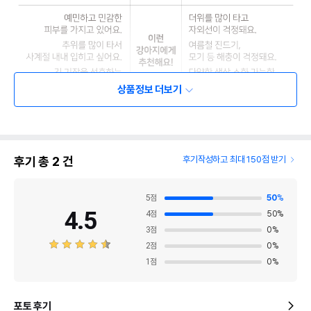
상품정보 더보기
후기 총
2
건
후기작성하고 최대 150점 받기
5
점
50
%
4.5
4
점
50
%
3
점
0
%
2
점
0
%
1
점
0
%
포토 후기