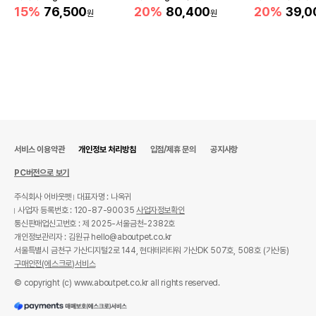
움
15%
76,500
20%
80,400
20%
39,0
원
원
서비스 이용약관
개인정보 처리방침
입점/제휴 문의
공지사항
PC버전으로 보기
주식회사 어바웃펫
대표자명 : 나옥귀
사업자 등록번호 : 120-87-90035
사업자정보확인
통신판매업신고번호 : 제 2025-서울금천-2382호
개인정보관리자 : 김원규 hello@aboutpet.co.kr
서울특별시 금천구 가산디지털2로 144, 현대테라타워 가산DK 507호, 508호 (가산동)
구매안전(에스크로)서비스
© copyright (c) www.aboutpet.co.kr all rights reserved.